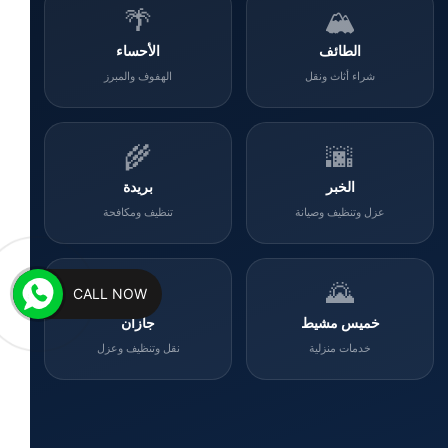
🌴
🏔️
الطائف
الأحساء
شراء أثاث ونقل
الهفوف والمبرز
🌾
🌆
الخبر
بريدة
عزل وتنظيف وصيانة
تنظيف ومكافحة
🌊
🌄
CALL NOW
خميس مشيط
جازان
خدمات منزلية
نقل وتنظيف وعزل