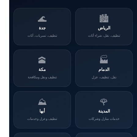
🌊
🏙️
الرياض
جدة
تنظيف، نقل، شراء أثاث
تنظيف، تسربات، أثاث
🕋
🏭
الدمام
مكة
نقل، تنظيف، عزل
تنظيف ونقل ومكافحة
⛰️
🌹
المدينة
أبها
خدمات منازل وشركات
تنظيف وعزل وخدمات