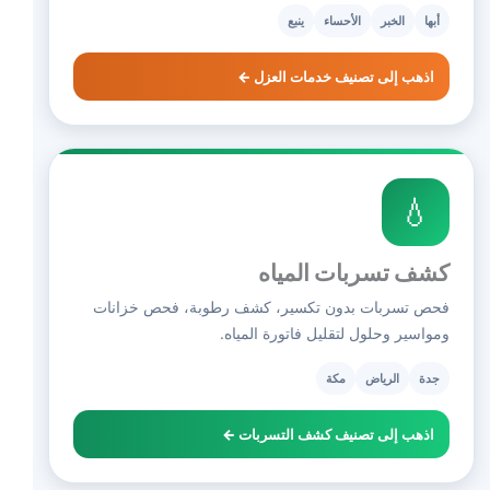
أبها
الخبر
الأحساء
ينبع
اذهب إلى تصنيف خدمات العزل ←
💧
كشف تسربات المياه
فحص تسربات بدون تكسير، كشف رطوبة، فحص خزانات
ومواسير وحلول لتقليل فاتورة المياه.
جدة
الرياض
مكة
اذهب إلى تصنيف كشف التسربات ←