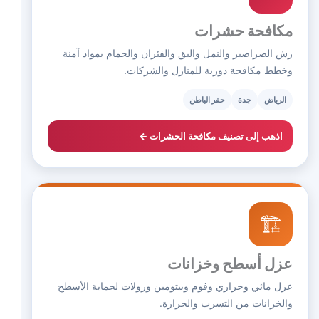
مكافحة حشرات
رش الصراصير والنمل والبق والفئران والحمام بمواد آمنة
وخطط مكافحة دورية للمنازل والشركات.
الرياض
جدة
حفر الباطن
اذهب إلى تصنيف مكافحة الحشرات ←
🏗️
عزل أسطح وخزانات
عزل مائي وحراري وفوم وبيتومين ورولات لحماية الأسطح
والخزانات من التسرب والحرارة.