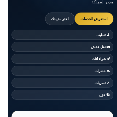
مدن المملكة.
استعرض الخدمات
اختر مدينتك
🧹 تنظيف
🚛 نقل عفش
💰 شراء أثاث
🦟 حشرات
💧 تسربات
🏗️ عزل