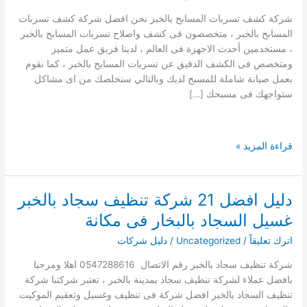
شركة كشف تسربات المسابح بالخبر نحن افضل شركة كشف تسربات
المسابح بالخبر ، متخصصون فى كشف واصلاح تسربات المسابح بالخبر
، مستخدمين أحدث الاجهزة فى العالم ، لدينا فريق عمل متميز
ومتخصص فى الكشف الدقيق عن تسربات المسابح بالخبر ، كما نقوم
بعمل صيانة شاملة للمسبح لديك وبالتالي سنخلصك من اى مشاكل
ستواجهك فى مسبحك […]
افضل
قراءة المزيد »
شركة
كشف
تسربات
دليل افضل 21 شركة تنظيف سجاد بالخبر
المسابح
غسيل السجاد بالبخار فى مكانة
بالخبر
فحص
اترك تعليقاً
/
Uncategorized
/
دليل شركات
واصلاح
شركة تنظيف سجاد بالخبر رقم الاتصال 0547288616 اهلا ومرحبا
تهريب
بافضل عملاء لشركة تنظيف سجاد بمدينة بالخبر ، تعتبر شركتنا شركة
المياه
تنظيف السجاد بالخبر افضل شركة فى تنظيف وغسيل وتعقيم الموكيت
بالمسابح