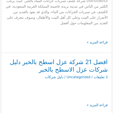
0541008053 شركة كشف تسربات خزانات المياه بالخبر، حيث يرغب
الكثير من الناس في مدينة بريدة عاصمة المملكة العربية السعودية، في
الكشف عن تسربات الخزانات من الماء، والذي قد يعود بالعديد من
الأضرار على البيت وعلى كل أهل البيت والأطفال، وسوف نتعرف على
العديد من المعلومات حول أفضل
شركة
قراءة المزيد »
كشف
تسربات
الخزانات
افضل 21 شركة عزل اسطح بالخبر دليل
بالخبر
شركات عزل الاسطح بالخبر
0541008053
2 تعليقات
/
Uncategorized
/
دليل شركات
افضل
قراءة المزيد »
21