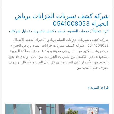
افضل
17
شركات
شركة كشف تسربات الخزانات برياض
نقل
الخبراء 0541008053
العفش
بالخبر
اترك تعليقاً
/
خدمات القصيم
,
خدمات كشف التسربات
/
دليل شركات
0552114463
شركة كشف تسربات خزانات المياه برياض الخبراء اضغط للاتصال
مع
0541008053 شركة كشف تسربات خزانات المياه برياض الخبراء،
الفك
حيث يرغب الكثير من الناس في مدينة بريدة عاصمة المملكة العربية
والتركيب
السعودية، في الكشف عن تسربات الخزانات من الماء، والذي قد يعود
ارخص
بالعديد من الأضرار على البيت وعلى كل أهل البيت والأطفال، وسوف
اسعار
نتعرف على العديد من
شركات
نقل
الاثاث
بالخبر
شركة
قراءة المزيد »
كشف
تسربات
الخزانات
برياض