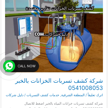
الخبراء
0541008053
CALL NOW
شركة كشف تسربات الخزانات بالخبر
0541008053
اترك تعليقاً
/
المنطقة الشرقية
,
خدمات كشف التسربات
/
دليل شركات
شركة كشف تسربات خزانات المياه بالخبر اضغط للاتصال