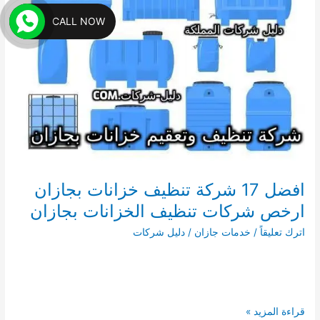
ارخص
CALL NOW
شركات
غسيل
السجاد
بالبخار
فى
مكانة
افضل 17 شركة تنظيف خزانات بجازان
ارخص شركات تنظيف الخزانات بجازان
اترك تعليقاً
/
خدمات جازان
/
دليل شركات
افضل
قراءة المزيد »