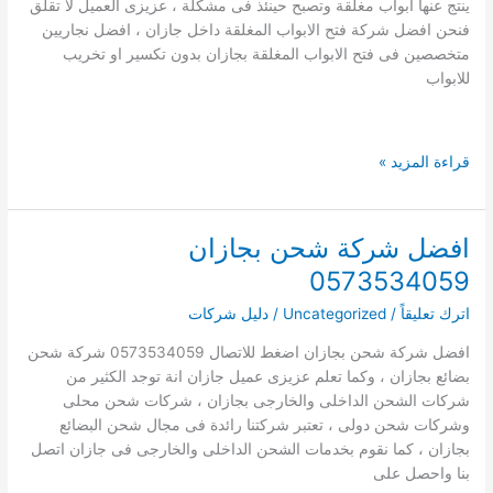
ينتج عنها ابواب مغلقة وتصبح حينئذ فى مشكلة ، عزيزى العميل لا تقلق
بجازان
فنحن افضل شركة فتح الابواب المغلقة داخل جازان ، افضل نجاريين
متخصصين فى فتح الابواب المغلقة بجازان بدون تكسير او تخريب
للابواب
فتح
قراءة المزيد »
الابواب
المغلقة
بجازان
افضل شركة شحن بجازان
0573534059
0573534059
بدون
تكسير
اترك تعليقاً
/
Uncategorized
/
دليل شركات
وباسرع
افضل شركة شحن بجازان اضغط للاتصال 0573534059 شركة شحن
وقت
بضائع بجازان ، وكما تعلم عزيزى عميل جازان انة توجد الكثير من
شركات الشحن الداخلى والخارجى بجازان ، شركات شحن محلى
وشركات شحن دولى ، تعتبر شركتنا رائدة فى مجال شحن البضائع
بجازان ، كما نقوم بخدمات الشحن الداخلى والخارجى فى جازان اتصل
بنا واحصل على