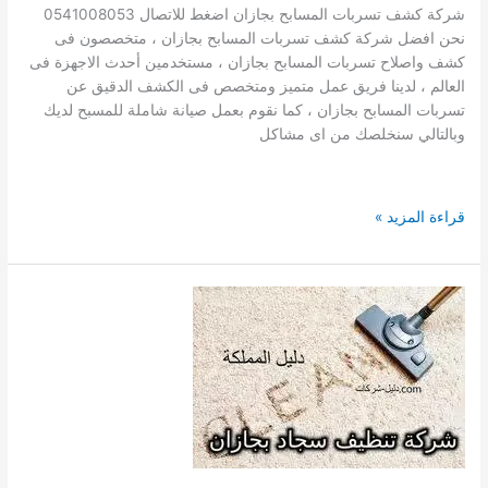
المنازل
شركة كشف تسربات المسابح بجازان اضغط للاتصال 0541008053
والفلل
نحن افضل شركة كشف تسربات المسابح بجازان ، متخصصون فى
بجازان
كشف واصلاح تسربات المسابح بجازان ، مستخدمين أحدث الاجهزة فى
العالم ، لدينا فريق عمل متميز ومتخصص فى الكشف الدقيق عن
تسربات المسابح بجازان ، كما نقوم بعمل صيانة شاملة للمسبح لديك
وبالتالي سنخلصك من اى مشاكل
افضل
قراءة المزيد »
شركة
كشف
تسربات
المسابح
بجازان
0541008053
فحص
واصلاح
تهريب
المياه
بالمسابح