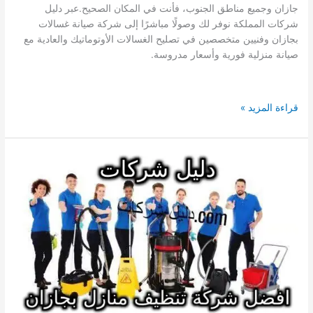
جازان وجميع مناطق الجنوب، فأنت في المكان الصحيح.عبر دليل
شركات المملكة نوفر لك وصولًا مباشرًا إلى شركة صيانة غسالات
بجازان وفنيين متخصصين في تصليح الغسالات الأوتوماتيك والعادية مع
صيانة منزلية فورية وأسعار مدروسة.
رقم
قراءة المزيد »
21
مركز
صيانة
غسالات
بجازان
0568262428
|
خدمة
فورية
داخل
الجنوب