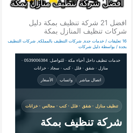
افضل 21 شركة تنظيف بمكة دليل
شركات تنظيف المنازل بمكة
16 تعليقات
/
خدمات جدة
,
شركات التنظيف بالمملكة
,
شركات التنظيف
بجدة
/ بواسطة
دليل شركات
خدمات تنظيف داخل أحياء مكة · للتواصل: 0539006384 ·
منازل · شقق · فلل · كنب · سجاد · خزانات
اتصال مباشر
واتساب
الأسعار
تنظيف منازل · شقق · فلل · كنب · مجالس · خزانات
شركة تنظيف بمكة