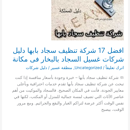
بخميس
مشيط
ارخص
شركات
غسيل
السجاد
بالبخار
افضل 17 شركة تنظيف سجاد بابها دليل
فى
مكانة
شركات غسيل السجاد بالبخار فى مكانة
اترك تعليقاً
/
Uncategorized
,
منطقة عسير
/
دليل شركات
🧼 شركة تنظيف سجاد بأبها – خبرة وجودة بأسعار منافسة إذا كنت
تبحث عن شركة تنظيف سجاد بأبها تقدم خدمات احترافية وبأعلى
معايير الجودة، فأنت في المكان الصحيح. فالسجاد والموكيت من أهم
عناصر الأثاث التي تضيف لمسة جمالية للمنزل أو المكتب، لكنها في
نفس الوقت أكثر عرضة لتراكم الغبار والبقع والجراثيم. ومع مرور
الوقت، بيصبح