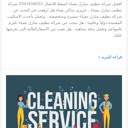
شركة
أفضل شركة تنظيف منازل بضباء اضغط للاتصال 0541008053 شركة
تنظيف
تنظيف منازل بضباء ، عزيزى ساكن ضباء هل ارهقت فى البحث عن
منازل
شركة تنظيف منازل بضباء متميزة ومتخصصة ، وتعمل بأحدث الاساليب
وفلل
المعتمدة دوليا وعاليما ، هل تبحث عن شركة تنظيف منازل بضباء تلتزم
بتيماء
بالمواعيد وتعمل بدقة متناهية ، هل تعبت من الاسعارالعالية التى تعرضها
عاملات
عليك
تنظيف
بالساعه
عمالة
شركة
قراءة المزيد »
فلبينية
تنظيف
بضباء
0541008053