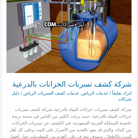
شركة كشف تسربات الخزانات بالدرعية
اترك تعليقاً
/
خدمات الرياض
,
خدمات كشف التسربات الرياض
/
دليل
شركات
شركة كشف تسربات خزانات المياه بالدرعية شركة كشف تسربات
خزانات المياه بالدرعية، حيث يرغب الكثير من الناس في مدينة بريدة
عاصمة المملكة العربية السعودية، في الكشف عن تسربات الخزانات
من الماء، والذي قد يعود بالعديد من الأضرار على البيت وعلى كل أهل
البيت والأطفال، وسوف نتعرف على العديد من المعلومات حول أفضل