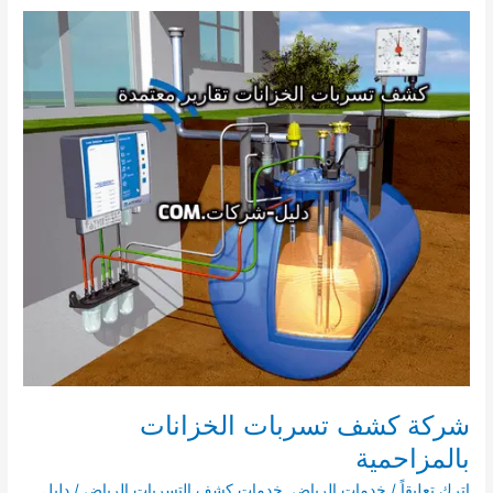
الخزانات
بحوطة
بني
تميم
ايجار
شركة كشف تسربات الخزانات
بالمزاحمية
اترك تعليقاً
/
خدمات الرياض
,
خدمات كشف التسربات الرياض
/
دليل