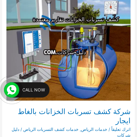
بالقويعية
0541008053
CALL NOW
شركة كشف تسربات الخزانات بالغاط
ايجار
اترك تعليقاً
/
خدمات الرياض
,
خدمات كشف التسربات الرياض
/
دليل
شركات