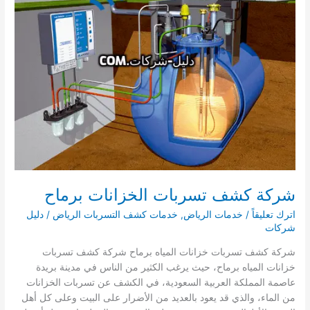
شركة كشف تسربات الخزانات برماح
اترك تعليقاً
/
خدمات الرياض
,
خدمات كشف التسربات الرياض
/
دليل
شركات
شركة كشف تسربات خزانات المياه برماح شركة كشف تسربات
خزانات المياه برماح، حيث يرغب الكثير من الناس في مدينة بريدة
عاصمة المملكة العربية السعودية، في الكشف عن تسربات الخزانات
من الماء، والذي قد يعود بالعديد من الأضرار على البيت وعلى كل أهل