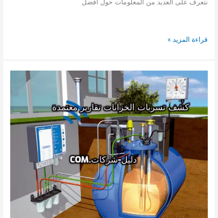
نتعرف على العديد من المعلومات حول أفضل
شركة
قراءة المزيد »
كشف
تسربات
الخزانات
بالمجمعة
0541008053