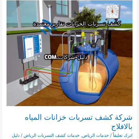
الخزانات
بالخرج
0541008053
شركة كشف تسربات خزانات المياه
بالافلاج
اترك تعليقاً
/
خدمات الرياض
,
خدمات كشف التسربات الرياض
/
دليل