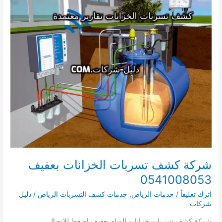
الدواسر
0541008053
شركة كشف تسربات الخزانات بعفيف
0541008053
اترك تعليقاً
/
خدمات الرياض
,
خدمات كشف التسربات الرياض
/
دليل
شركات
شركة كشف تسربات خزانات المياه بعفيف اضغط للاتصال