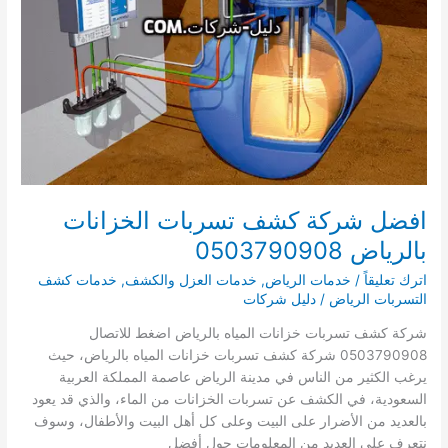
افضل شركة كشف تسربات الخزانات
بالرياض 0503790908
اترك تعليقاً
/
خدمات الرياض
,
خدمات العزل والكشف
,
خدمات كشف
التسربات الرياض
/
دليل شركات
شركة كشف تسربات خزانات المياه بالرياض اضغط للاتصال
0503790908 شركة كشف تسربات خزانات المياه بالرياض، حيث
يرغب الكثير من الناس في مدينة الرياض عاصمة المملكة العربية
السعودية، في الكشف عن تسربات الخزانات من الماء، والذي قد يعود
بالعديد من الأضرار على البيت وعلى كل أهل البيت والأطفال، وسوف
نتعرف على العديد من المعلومات حول أفضل