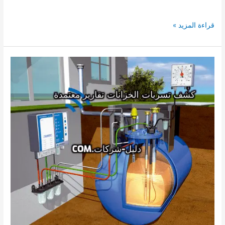
افضل
قراءة المزيد »
21
شركة
رش
مبيدات
بالزلفى
0580386417
دليل
شركات
رش
مبيدات
حشرية
بالزلفى