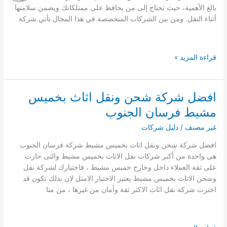
بالغ الأهمية، حيث تحتاج إلى من يحافظ على ممتلكاتك ويضمن سلامتها
البرى
أثناء النقل. ومن بين الشركات المتخصصة في هذا المجال تأتي شركة
شركة
قراءة المزيد »
نقل
عفش
بجدة
افضل شركة شحن ونقل اثاث بخميس
رخيص
مشيط فرسان الجنوب
–
الاطلال
غير مصنف
/
دليل شركات
الأفضل
افضل شركة شحن ونقل اثاث بخميس مشيط شركة فرسان الجنوب
في
هى واحدة من أكبر شركات نقل الاثاث بخميس مشيط والتى حازت
جدة
على ثقة العملاء داخل وخارج خميس مشيط ، فاختيارك لشركة نقل
وشحن الاثاث بخميس مشيط يعتبر الاختيار الامثل لان بذلك تكون قد
اخترت شركة نقل اثاث الاكثر ثقة وأمان من غيرها ، من منا