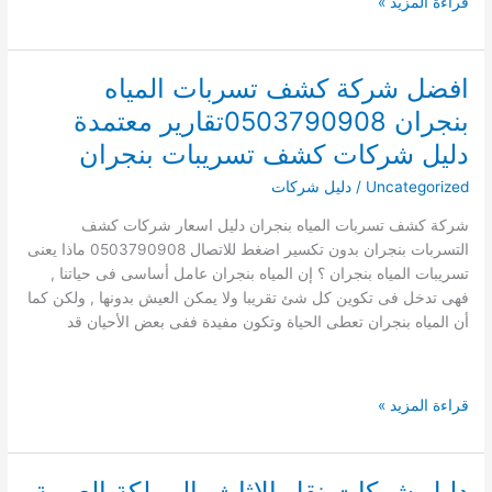
افضل
قراءة المزيد »
شركة
شحن
ونقل
افضل شركة كشف تسربات المياه
اثاث
بنجران 0503790908تقارير معتمدة
بخميس
مشيط
دليل شركات كشف تسريبات بنجران
فرسان
Uncategorized
/
دليل شركات
الجنوب
شركة كشف تسربات المياه بنجران دليل اسعار شركات كشف
التسربات بنجران بدون تكسير اضغط للاتصال 0503790908 ماذا يعنى
تسريبات المياه بنجران ؟ إن المياه بنجران عامل أساسى فى حياتنا ,
فهى تدخل فى تكوين كل شئ تقريبا ولا يمكن العيش بدونها , ولكن كما
أن المياه بنجران تعطى الحياة وتكون مفيدة ففى بعض الأحيان قد
افضل
قراءة المزيد »
شركة
كشف
تسربات
دليل شركات نقل الاثاث بالمملكة العربية