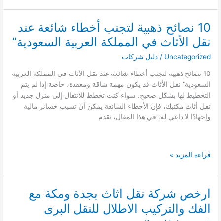
نقل
العفش
10 نصائح ذهبية لتجنب أخطاء شائعة عند
في
نقل الأثاث في المملكة العربية السعودية”
السعودية:
مقارنة
Uncategorized
/
دليل شركات
بين
10 نصائح ذهبية لتجنب أخطاء شائعة عند نقل الأثاث في المملكة العربية
الأسعار
السعودية” نقل الأثاث قد يكون مهمة شاقة ومعقدة، خاصة إذا لم يتم
والخدمات
التخطيط لها بشكل صحيح. سواء كنت تخطط للانتقال إلى منزل جديد أو
شركة
نقل أثاث مكتبك، فإن الأخطاء الشائعة يمكن أن تسبب خسائر مالية
الاطلال
وإجهادًا لا داعي له. في هذا المقال، نقدم
10
قراءة المزيد »
نصائح
ذهبية
لتجنب
ارخص شركة نقل اثاث بجدة ومكة مع
أخطاء
الفك والتركيب الاطلال للنقل البرى
شائعة
عند