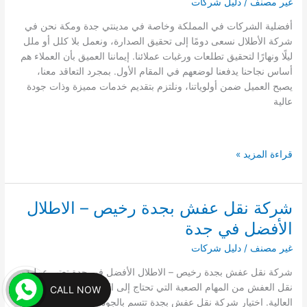
غير مصنف
/
دليل شركات
نقل
أفضلية الشركات في المملكة وخاصة في مدينتي جدة ومكة نحن في
الأثاث
شركة الأطلال نسعى دومًا إلى تحقيق الصدارة، ونعمل بلا كلل أو ملل
في
ليلًا ونهارًا لتحقيق تطلعات ورغبات عملائنا. إيماننا العميق بأن العملاء هم
المملكة
أساس نجاحنا يدفعنا لوضعهم في المقام الأول. بمجرد التعاقد معنا،
العربية
يصبح العميل ضمن أولوياتنا، ونلتزم بتقديم خدمات مميزة وذات جودة
السعودية”
عالية
ارخص
قراءة المزيد »
شركة
نقل
اثاث
شركة نقل عفش بجدة رخيص – الاطلال
بجدة
الأفضل في جدة
ومكة
مع
غير مصنف
/
دليل شركات
الفك
شركة نقل عفش بجدة رخيص – الاطلال الأفضل في جدة تعتبر عملية
والتركيب
نقل العفش من المهام الصعبة التي تحتاج إلى التخطيط والاحترافية
CALL NOW
الاطلال
العالية. اختيار شركة نقل عفش بجدة تتسم بالجودة والكفاءة يعد أمرًا
للنقل