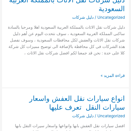
المياه
السعودية
بنجران
0503790908تقارير
Uncategorized
/
دليل شركات
معتمدة
دليل شركات نقل الاثاث بالمملكة العربية السعودية اهلا ومرحبا بالسادة
دليل
ساكنى المملكة العربية السعودية ، سوف نتحدث اليوم عن أهم دليل
شركات
شركات نقل الاثاث والعفش لكل محافظات السعودية ، وسوف نفصل
كشف
هذة الشركات فى كل محافظة بالإضافة الى توضيح مميزات كل شركة
تسريبات
كلا على حدة : نحن قد جمعنا لكم افضل شركات نقل الاثاث ،
بنجران
دليل
قراءة المزيد »
شركات
نقل
الاثاث
انواع سيارات نقل العفش واسعار
بالمملكة
سيارات النقل تعرف عليها
العربية
السعودية
Uncategorized
/
دليل شركات
افضل سيارات نقل العفش بابها وانواعها واسعار سيرات النقل بابها