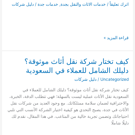
اترك تعليقاً
/
خدمات الاثاث والنقل بجدة
,
خدمات جدة
/
دليل شركات
افضل
قراءة المزيد »
21
شركة
نقل
كيف تختار شركة نقل أثاث موثوقة؟
عفش
دليلك الشامل للعملاء في السعودية
بالطائف
دليل
Uncategorized
/
دليل شركات
شركات
كيف تختار شركة نقل أثاث موثوقة؟ دليلك الشامل للعملاء في
نقل
السعودية نقل الأثاث عملية ليست بالسهلة؛ فهي تتطلب الدقة، الخبرة،
الاثاث
والاحترافية لضمان سلامة ممتلكاتك. مع وجود العديد من شركات نقل
بالطائف
الأثاث في جدة، يصبح التحدي هو كيفية اختيار الشركة الأنسب التي تلبي
الدليل
احتياجاتك وتضمن تجربة خالية من المتاعب. في هذا المقال، نقدم لك
رقم
دليلًا شاملًا
#1
بالمملكة