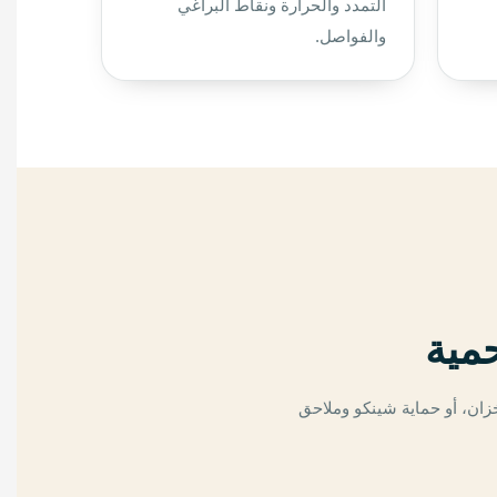
التمدد والحرارة ونقاط البراغي
والفواصل.
مية
زان، أو حماية شينكو وملاحق