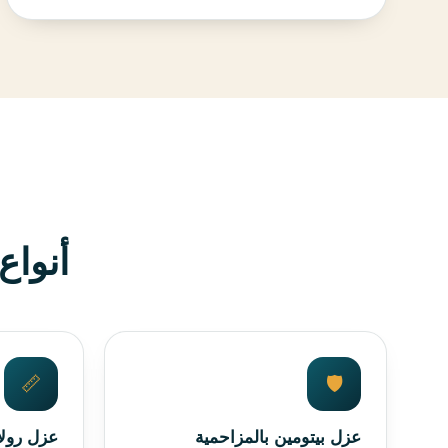
أنوا
📏
🛡️
عزل بيتومين بالمزاحمية
عزل رولا