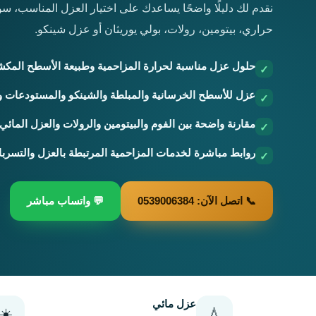
نقدم لك دليلًا واضحًا يساعدك على اختيار العزل المناسب، 
حراري، بيتومين، رولات، بولي يوريثان أو عزل شينكو.
حلول عزل مناسبة لحرارة المزاحمية وطبيعة الأسطح المكش
عزل للأسطح الخرسانية والمبلطة والشينكو والمستودعات و
مقارنة واضحة بين الفوم والبيتومين والرولات والعزل المائي
روابط مباشرة لخدمات المزاحمية المرتبطة بالعزل والتسربا
📞 اتصل الآن: 0539006384
💬 واتساب مباشر
عزل مائي
☀️
💧