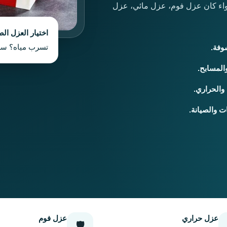
سواء كان عزل فوم، عزل مائي، عزل
اختيار العزل ال
تسرب مياه؟ سط
وفة.
المسابح.
 والحراري.
ت والصيانة.
عزل حراري
عزل فوم
🛡️