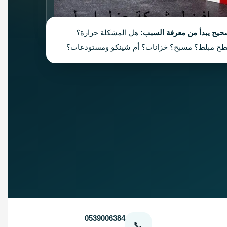
صحيح يبدأ من معرفة السبب:
هل المشكلة حرارة؟
ح مبلط؟ مسبح؟ خزانات؟ أم شينكو ومستودعات؟
0539006384
📞