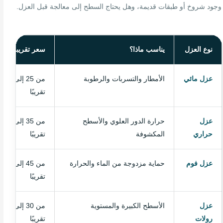
وجود شروخ أو طبقات قديمة، وهل يحتاج السطح إلى معالجة قبل العزل.
نوع العزل
يناسب ماذا؟
سعر تقريبي للمت
عزل مائي
الأمطار والتسربات والرطوبة
من 25
تقريبًا
عزل
حرارة الدور العلوي والأسطح
من 35
حراري
المكشوفة
تقريبًا
عزل فوم
حماية مزدوجة من الماء والحرارة
من 45
تقريبًا
عزل
الأسطح الكبيرة والمستوية
من 30
رولات
تقريبًا