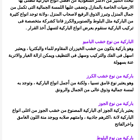
تبحث الكثير من الاسر السعودية عن افضل انواع الباركية لتطلى بها
الارضيات الخاصة بالمنازل وتضفى عليها اللمسة الجمالية التى تكمل من
جمال المنزل
وتبرز الذوق الرفيع لاصحاب المنزل ،
ولانة توجد انواع كثيرة
من الباركية مثل البلوط والصنوبروالكرز فاننا كشركة متخصصة فى
تركيب الباركية سنقوم بعرض انواع الباركية لتسهل أخذ القرار .
الباركية من نوع خشب البامبو
وهو باركية يتكون من خشب الخيزران المقاوم للماء والبكتريا ، ويعتبر
اسهل فى الفك والتركيب وسهل فى التنظيف ويمكن ازالة الغبار والاتربة
عنة
بسهولة
باركية من نوع خشب الكرز
وهو يعتبر نوع غامق نسبيا ، ولكنة من أجمل انواع الباركية ، وتوجد به
لمسة جمالية وذوق عالى من الجمال والرونق
باركية من نوع الجوز
يعتبر باركية الجوز اى الباركية المصنوع من خشب الجوز من اغلى انواع
الباركية لانة ،اكثرهم جاذبية ، وامتنهم صلابه ويوجد منة اللون الغامق
واخر
الفاتح
باركية من نوع البلوط