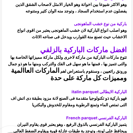
وهو الاكثر شيوعا بين اخواتة وهو الخيار الامثل لاصحاب الشقق الذين
يفضلون عدم استخدام السجاد ، وتوجد منه الوان كثير ومتنوعه
باركية من نوع خشب الماهونجى
وهو اصلب انواع الباركية لان خشب الماهونجى يعتبر من اقوى انواع
الاخشاب حيث تصنع منة القوارب ويدخل فى صناعه الاثاث
افضل ماركات الباركية بالزلفي
تتوع ماركات الباركية من ماركة لاخرى ولكل ماركة مميزاتها الخاصة بها
والتى تتميز بها ، فمنها ما هو سهل فى الفك والتركب ومنها ما هو ذو جمال
الماركات العاالمية
ورونق رائعيين ، وسنقوم باستعراض اهم
ومميزات كل ماركة على حدة
الباركية الايطالى italin parquet
فهو باركية ذو تكنولوجيا متقدمة فى الصنع لانة مزود بطبقة دى اتش اف
التى تمتص الماء وتمنع الرطوبة ومقاوم للخدوش والبكتريا
الباركية الفرنسي French parquet
يتميز الباركية الفرنسي بالذوق الرفيع ، وهو يعتبر قوى يقاوم النيران
ويحافظ على لونة، وتوجد بة طبقات عازلة قوية ويقاوم الضغط العالى