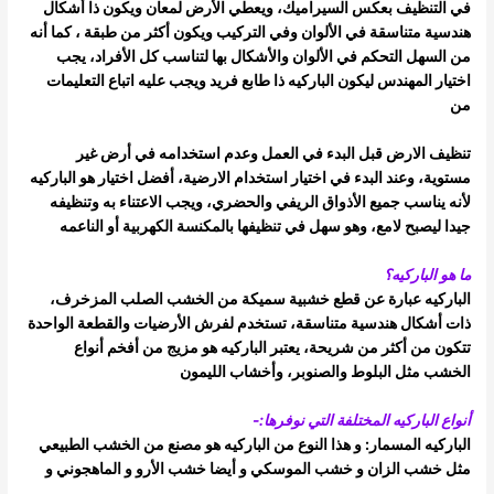
في التنظيف
بعكس السيراميك، ويعطي الأرض لمعان ويكون ذا أشكال
هندسية متناسقة في الألوان وفي التركيب ويكون أكثر من طبقة ،
كما أنه
من السهل التحكم في الألوان والأشكال بها لتناسب كل الأفراد، يجب
اختيار المهندس ليكون الباركيه ذا طابع فريد ويجب عليه اتباع التعليمات
من
تنظيف الارض قبل البدء في العمل وعدم استخدامه في أرض غير
مستوية، وعند البدء في اختيار استخدام الارضية، أفضل اختيار هو الباركيه
لأنه يناسب
جميع الأذواق الريفي والحضري، ويجب الاعتناء به وتنظيفه
جيدا ليصبح لامع، وهو سهل في تنظيفها بالمكنسة الكهربية أو الناعمه
ما هو الباركيه؟
الباركيه عبارة عن قطع خشبية سميكة من الخشب الصلب المزخرف،
ذات أشكال هندسية متناسقة، تستخدم لفرش الأرضيات والقطعة الواحدة
تتكون من
أكثر من شريحة، يعتبر الباركيه هو مزيج من أفخم أنواع
الخشب مثل البلوط والصنوبر، وأخشاب الليمون
أنواع الباركيه المختلفة التي نوفرها:-
الباركيه المسمار: و هذا النوع من الباركيه هو مصنع من الخشب الطبيعي
مثل خشب الزان و خشب الموسكي و أيضا خشب الأرو و الماهجوني و