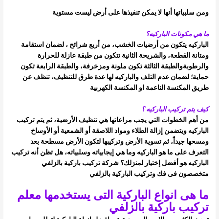
ومن سلبياتها أنها لا يمكن تنفيذها على أرض ليست مستوية
ما هي مكونات الباركيه؟
الباركيه يتكون من أرضيات الخشب، من أربع شرائح ، لضمان استقامة
ومتانة القطعة، والشريحة الثانية تتكون من طبقة عازلة للحرارة
والرطوبة
والطبقة الثالثة تكون ملونة ومزخرفة، والطبقة الرابعة تكون
حماية؛ لضمان عدم التلف
والباركيه لها عدة طرق للتنظيف، تنظف عن
طريق المكنسة الناعمة او المكنسة الكهربية
كيف يتم تركيب الباركيه ؟
من أهم الخطوات التي يجب مراعاتها هي تنظيف الأرضية، ثم يتم تركيب
الباركيه ويتضمن إزالة الطلاء ومواد اللاصقة أو الشمعية أو الأوساخ
ومسحها
جيداً، ثم تسوية الأرض وتركيبها لتكون الأرض مسطحة
بعد
التعرف على ما هو الباركيه وما هي إيجابياته وسلبياته، هل تظن أنه تركيب
الباركيه هو أفضل إختيار لمنزلك؟
شركة تركيب باركية بالزلفي
متخصصون فى فك وتركيب الباركية بالزلفي
ما هى انواع الباركية التى يستخدمها معلم
تركيب باركية بالزلفي