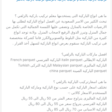
ما هى انواع الباركية التى يستخدمها معلم تركيب باركية بالزلفي ؟
تبحث الكثير من الاسر السعودية عن افضل انواع الباركية لتطلى بها
الارضيات الخاصة بالمنازل وتضفى عليها اللمسة الجمالية التى تكمل من
جمال المنزل وتبرز الذوق الرفيع لاصحاب المنزل ،ولانة توجد انواع
كثيرة من الباركية مثل البلوط والصنوبروالكرز فاننا كشركة متخصصة
فى تركيب الباركية سنقوم بعرض انواع الباركية لتسهل أخذ القرار .
افضل ماركات الباركية بالزلفي؟
الباركية الايطالى italin parquet الباركية الفرنسي French parquet
الباركية الماليزى Malaysian parquet الباركية التركى Turkish
parquet الباركية الصينة china parquet
ما هى اسعارتركيب الباركية بالزلفي ؟
تختلف اسعار الباركية على حسب نوع الباركية وماركة الباركية
المستخدم الاسعار كالاتى :-
الباركية الماليزى يتراوح سعر المتر من 50 ريال الى 55 ريال
الباركية الفرنسي يترواح سعر من 55 ريال الى 80 ريال
الباركية الاسبانى من 70 ريال الى 85 ريال