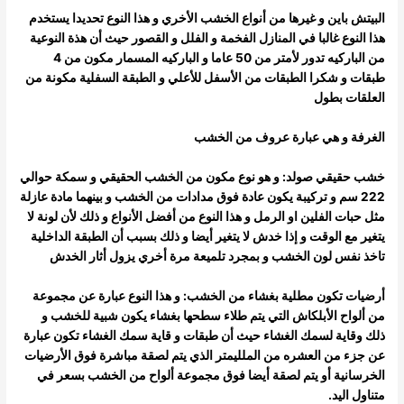
البيتش باين و غيرها من أنواع الخشب الأخري و هذا النوع تحديدا يستخدم
هذا النوع غالبا في المنازل الفخمة و الفلل و القصور حيث أن هذة النوعية
من
الباركيه تدور لأمتر من 50 عاما و الباركيه المسمار مكون من 4
طبقات و شكرا الطبقات من الأسفل للأعلي و الطبقة السفلية مكونة من
العلقات بطول
الغرفة و هي عبارة عروف من الخشب
خشب حقيقي صولد: و هو نوع مكون من الخشب الحقيقي و سمكة حوالي
222 سم و تركيبة يكون عادة فوق مدادات من الخشب و بينهما مادة عازلة
مثل حبات الفلين او الرمل و هذا النوع من أفضل الأنواع و ذلك لأن لونة لا
يتغير مع الوقت و إذا خدش لا يتغير أيضا و ذلك بسبب أن الطبقة الداخلية
تاخذ
نفس لون الخشب و بمجرد تلميعة مرة أخري يزول أثار الخدش
أرضيات تكون مطلية بغشاء من الخشب: و هذا النوع عبارة عن مجموعة
من ألواح الأبلكاش التي يتم طلاء سطحها بغشاء يكون شبية للخشب و
ذلك و
قاية لسمك الغشاء حيث أن طبقات و قاية سمك الغشاء تكون عبارة
عن جزء من العشره من الملليمتر الذي يتم لصقة مباشرة فوق الأرضيات
الخرسانية أو
يتم لصقة أيضا فوق مجموعة ألواح من الخشب بسعر في
متناول اليد.