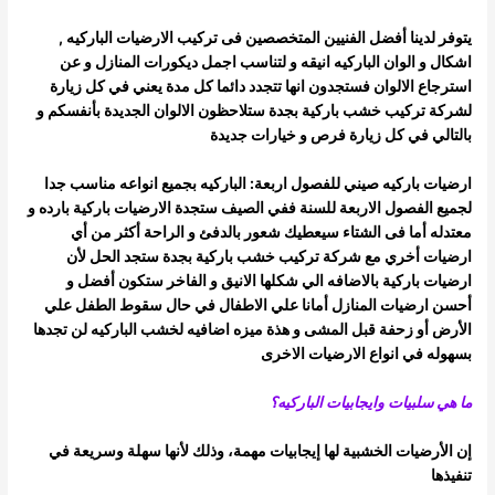
يتوفر لدينا أفضل الفنيين المتخصصين فى تركيب الارضيات الباركيه ,
اشكال و الوان الباركيه انيقه و لتناسب اجمل ديكورات المنازل و عن
استرجاع
الالوان فستجدون انها تتجدد دائما كل مدة يعني في كل زيارة
لشركة تركيب خشب باركية بجدة ستلاحظون الالوان الجديدة بأنفسكم و
بالتالي في كل زيارة
فرص و خيارات جديدة
ارضيات باركيه صيني للفصول اربعة: الباركيه بجميع انواعه مناسب جدا
لجميع الفصول الاربعة للسنة ففي الصيف ستجدة الارضيات باركية بارده و
معتدله أما فى الشتاء سيعطيك شعور بالدفئ و الراحة أكثر من أي
ارضيات أخري
مع شركة تركيب خشب باركية بجدة ستجد الحل لأن
ارضيات باركية بالاضافه الي شكلها الانيق و الفاخر ستكون أفضل و
أحسن ارضيات المنازل أمانا علي
الاطفال في حال سقوط الطفل علي
الأرض أو زحفة قبل المشى و هذة ميزه اضافيه لخشب الباركيه لن تجدها
بسهوله في انواع الارضيات الاخرى
ما هي سلبيات وايجابيات الباركيه؟
إن الأرضيات الخشبية لها إيجابيات مهمة، وذلك لأنها سهلة وسريعة في
تنفيذها