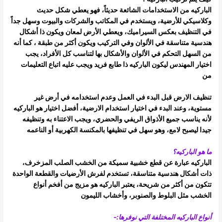
الباركيه من الاستخدامات الشائعة حديثاً، فهو يعطي شكل حديث
وكلاسيكي للأرضية، ويستخدم في المكاتب والشركات والبيوت وسهل جداً
في التنظيف
بعكس السيراميك، ويعطي الأرض لمعان ويكون ذا أشكال
هندسية متناسقة في الألوان وفي التركيب ويكون أكثر من طبقة ،
كما أنه
من السهل التحكم في الألوان والأشكال بها لتناسب كل الأفراد، يجب
اختيار المهندس ليكون الباركيه ذا طابع فريد ويجب عليه اتباع التعليمات
من
تنظيف الارض قبل البدء في العمل وعدم استخدامه في أرض غير
مستوية، وعند البدء في اختيار استخدام الارضية، أفضل اختيار هو الباركيه
لأنه يناسب
جميع الأذواق الريفي والحضري، ويجب الاعتناء به وتنظيفه
جيدا ليصبح لامع، وهو سهل في تنظيفها بالمكنسة الكهربية أو الناعمه
ما هو الباركيه؟
الباركيه عبارة عن قطع خشبية سميكة من الخشب الصلب المزخرف،
ذات أشكال هندسية متناسقة، تستخدم لفرش الأرضيات والقطعة الواحدة
تتكون من
أكثر من شريحة، يعتبر الباركيه هو مزيج من أفخم أنواع
الخشب مثل البلوط والصنوبر، وأخشاب الليمون
أنواع الباركيه المختلفة التي نوفرها:-