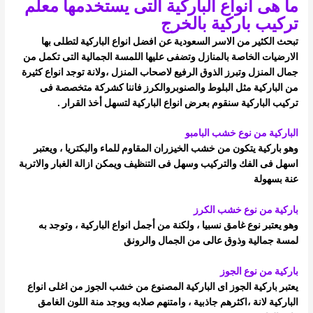
ما هى انواع الباركية التى يستخدمها معلم
تركيب باركية بالخرج
تبحث الكثير من الاسر السعودية عن افضل انواع الباركية لتطلى بها
الارضيات الخاصة بالمنازل وتضفى عليها اللمسة الجمالية التى تكمل من
جمال المنزل
وتبرز الذوق الرفيع لاصحاب المنزل ،
ولانة توجد انواع كثيرة
من الباركية مثل البلوط والصنوبروالكرز فاننا كشركة متخصصة فى
تركيب الباركية سنقوم بعرض انواع الباركية لتسهل أخذ القرار .
الباركية من نوع خشب البامبو
وهو باركية يتكون من خشب الخيزران المقاوم للماء والبكتريا ، ويعتبر
اسهل فى الفك والتركيب وسهل فى التنظيف ويمكن ازالة الغبار والاتربة
عنة
بسهولة
باركية من نوع خشب الكرز
وهو يعتبر نوع غامق نسبيا ، ولكنة من أجمل انواع الباركية ، وتوجد به
لمسة جمالية وذوق عالى من الجمال والرونق
باركية من نوع الجوز
يعتبر باركية الجوز اى الباركية المصنوع من خشب الجوز من اغلى انواع
الباركية لانة ،اكثرهم جاذبية ، وامتنهم صلابه ويوجد منة اللون الغامق