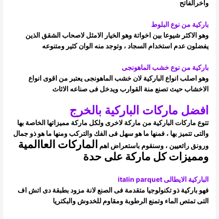
واخر
الفاتح
باركية من نوع البلوط
وهو الاكثر شيوعا بين اخواتة وهو الخيار الامثل لاصحاب الشقق الذين
يفضلون عدم استخدام السجاد ، وتوجد منه الوان كثير ومتنوعه
باركية من نوع خشب الماهونجى
وهو اصلب انواع الباركية لان خشب الماهونجى يعتبر من اقوى انواع
الاخشاب حيث تصنع منة القوارب ويدخل فى صناعه الاثاث
افضل ماركات الباركية بالخرج
تتوع ماركات الباركية من ماركة لاخرى ولكل ماركة مميزاتها الخاصة بها
والتى تتميز بها ، فمنها ما هو سهل فى الفك والتركب ومنها ما هو ذو جمال
الماركات العاالمية
ورونق رائعيين ، وسنقوم باستعراض اهم
ومميزات كل ماركة على حدة
الباركية الايطالى italin parquet
فهو باركية ذو تكنولوجيا متقدمة فى الصنع لانة مزود بطبقة دى اتش اف
التى تمتص الماء وتمنع الرطوبة ومقاوم للخدوش والبكتريا