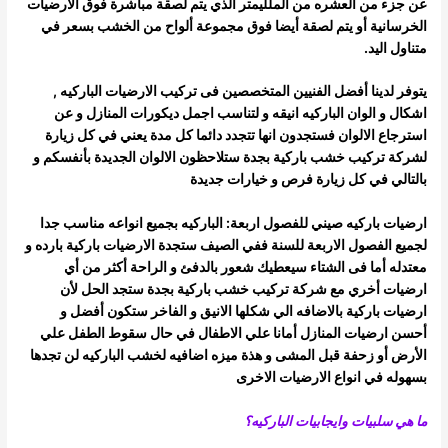
عن جزء من العشره من الملليمتر الذي يتم لصقة مباشرة فوق الأرضيات
الخرسانية أو
يتم لصقة أيضا فوق مجموعة ألواح من الخشب بسعر في
متناول اليد.
يتوفر لدينا أفضل الفنيين المتخصصين فى تركيب الارضيات الباركيه ,
اشكال و الوان الباركيه انيقه و لتناسب اجمل ديكورات المنازل و عن
استرجاع
الالوان فستجدون انها تتجدد دائما كل مدة يعني في كل زيارة
لشركة تركيب خشب باركية بجدة ستلاحظون الالوان الجديدة بأنفسكم و
بالتالي في كل زيارة
فرص و خيارات جديدة
ارضيات باركيه صيني للفصول اربعة: الباركيه بجميع انواعه مناسب جدا
لجميع الفصول الاربعة للسنة ففي الصيف ستجدة الارضيات باركية بارده و
معتدله أما فى الشتاء سيعطيك شعور بالدفئ و الراحة أكثر من أي
ارضيات أخري
مع شركة تركيب خشب باركية بجدة ستجد الحل لأن
ارضيات باركية بالاضافه الي شكلها الانيق و الفاخر ستكون أفضل و
أحسن ارضيات المنازل أمانا علي
الاطفال في حال سقوط الطفل علي
الأرض أو زحفة قبل المشى و هذة ميزه اضافيه لخشب الباركيه لن تجدها
بسهوله في انواع الارضيات الاخرى
ما هي سلبيات وايجابيات الباركيه؟