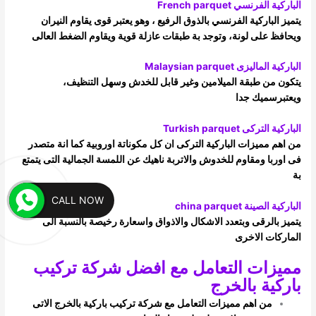
الباركية الفرنسي French parquet
يتميز الباركية الفرنسي بالذوق الرفيع ، وهو يعتبر قوى يقاوم النيران
ويحافظ على لونة، وتوجد بة طبقات عازلة قوية ويقاوم الضغط العالى
الباركية الماليزى Malaysian parquet
يتكون من طبقة الميلامين وغير قابل للخدش وسهل التنظيف،
ويعتبرسميك جدا
الباركية التركى Turkish parquet
من اهم مميزات الباركية التركى ان كل مكوناتة اوروبية كما انة متصدر
فى اوربا ومقاوم للخدوش والاتربة ناهيك عن اللمسة الجمالية التى يتمتع
بة
CALL NOW
الباركية الصينة china parquet
يتميز بالرقى وبتعدد الاشكال والاذواق واسعارة رخيصة بالنسبة الى
الماركات الاخرى
مميزات التعامل مع افضل شركة تركيب
باركية بالخرج
من اهم مميزات التعامل مع شركة تركيب باركية بالخرج الاتى