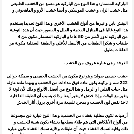
الباركيه المسمار: و هذا النوع من الباركيه هو مصنع من الخشب الطبيعي
مثل خشب الزان و خشب الموسكي و أيضا خشب الأرو و الماهجوني و
البيتش باين و غيرها من أنواع الخشب الأخري و هذا النوع تحديدا يستخدم
هذا النوع غالبا في المنازل الفخمة و الفلل و القصور حيث أن هذة النوعية
من
الباركيه تدور لأمتر من 50 عاما و الباركيه المسمار مكون من 4
طبقات و شكرا الطبقات من الأسفل للأعلي و الطبقة السفلية مكونة من
العلقات بطول
الغرفة و هي عبارة عروف من الخشب
خشب حقيقي صولد: و هو نوع مكون من الخشب الحقيقي و سمكة حوالي
222 سم و تركيبة يكون عادة فوق مدادات من الخشب و بينهما مادة عازلة
مثل حبات الفلين او الرمل و هذا النوع من أفضل الأنواع و ذلك لأن لونة لا
يتغير مع الوقت و إذا خدش لا يتغير أيضا و ذلك بسبب أن الطبقة الداخلية
تاخذ
نفس لون الخشب و بمجرد تلميعة مرة أخري يزول أثار الخدش
أرضيات تكون مطلية بغشاء من الخشب: و هذا النوع عبارة عن مجموعة
من ألواح الأبلكاش التي يتم طلاء سطحها بغشاء يكون شبية للخشب و
ذلك و
قاية لسمك الغشاء حيث أن طبقات و قاية سمك الغشاء تكون عبارة