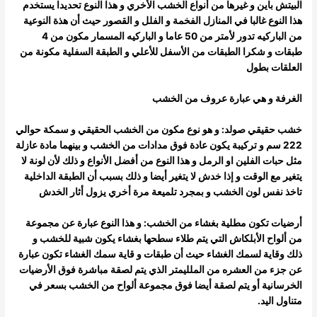
البيتش باين و غيرها من أنواع الخشب الأخري و هذا النوع تحديدا يستخدم
هذا النوع غالبا في المنازل الفخمة و الفلل و القصور حيث أن هذة النوعية
من
الباركيه تدور لأمتر من 50 عاما و الباركيه المسمار مكون من 4
طبقات و شكرا الطبقات من الأسفل للأعلي و الطبقة السفلية مكونة من
العلقات بطول
الغرفة و هي عبارة عروف من الخشب
خشب حقيقي صولد: و هو نوع مكون من الخشب الحقيقي و سمكة حوالي
222 سم و تركيبة يكون عادة فوق مدادات من الخشب و بينهما مادة عازلة
مثل حبات الفلين او الرمل و هذا النوع من أفضل الأنواع و ذلك لأن لونة لا
يتغير مع الوقت و إذا خدش لا يتغير أيضا و ذلك بسبب أن الطبقة الداخلية
تاخذ
نفس لون الخشب و بمجرد تلميعة مرة أخري يزول أثار الخدش
أرضيات تكون مطلية بغشاء من الخشب: و هذا النوع عبارة عن مجموعة
من ألواح الأبلكاش التي يتم طلاء سطحها بغشاء يكون شبية للخشب و
ذلك و
قاية لسمك الغشاء حيث أن طبقات و قاية سمك الغشاء تكون عبارة
عن جزء من العشره من الملليمتر الذي يتم لصقة مباشرة فوق الأرضيات
الخرسانية أو
يتم لصقة أيضا فوق مجموعة ألواح من الخشب بسعر في
متناول اليد.