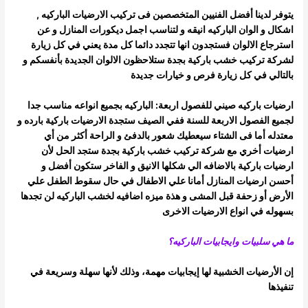
يتوفر لدينا أفضل الفنيين المتخصصين فى تركيب الارضيات الباركيه ,
اشكال و الوان الباركيه انيقه و لتناسب اجمل ديكورات المنازل و عن
استرجاع
الالوان فستجدون انها تتجدد دائما كل مدة يعني في كل زيارة
لشركة تركيب خشب باركية بجدة ستلاحظون الالوان الجديدة بأنفسكم و
بالتالي في كل زيارة
فرص و خيارات جديدة
ارضيات باركيه صيني للفصول اربعة: الباركيه بجميع انواعه مناسب جدا
لجميع الفصول الاربعة للسنة ففي الصيف ستجدة الارضيات باركية بارده و
معتدله أما فى الشتاء سيعطيك شعور بالدفئ و الراحة أكثر من أي
ارضيات أخري
مع شركة تركيب خشب باركية بجدة ستجد الحل لأن
ارضيات باركية بالاضافه الي شكلها الانيق و الفاخر ستكون أفضل و
أحسن ارضيات المنازل أمانا علي
الاطفال في حال سقوط الطفل علي
الأرض أو زحفة قبل المشى و هذة ميزه اضافيه لخشب الباركيه لن تجدها
بسهوله في انواع الارضيات الاخرى
ما هي سلبيات وايجابيات الباركيه؟
إن الأرضيات الخشبية لها إيجابيات مهمة، وذلك لأنها سهلة وسريعة في
تنفيذها