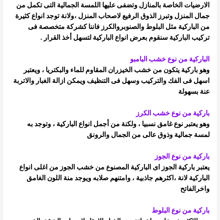
الارضيات الخاصة بالمنازل وتضفى عليها اللمسة الجمالية التى تكمل من
جمال المنزل
وتبرز الذوق الرفيع لاصحاب المنزل ،
ولانة توجد انواع كثيرة
من الباركية مثل البلوط والصنوبروالكرز فاننا كشركة متخصصة فى
تركيب الباركية سنقوم بعرض انواع الباركية لتسهل أخذ القرار .
الباركية من نوع خشب البامبو
وهو باركية يتكون من خشب الخيزران المقاوم للماء والبكتريا ، ويعتبر
اسهل فى الفك والتركيب وسهل فى التنظيف ويمكن ازالة الغبار والاتربة
عنة
بسهولة
باركية من نوع خشب الكرز
وهو يعتبر نوع غامق نسبيا ، ولكنة من أجمل انواع الباركية ، وتوجد به
لمسة جمالية وذوق عالى من الجمال والرونق
باركية من نوع الجوز
يعتبر باركية الجوز اى الباركية المصنوع من خشب الجوز من اغلى انواع
الباركية لانة ،اكثرهم جاذبية ، وامتنهم صلابه ويوجد منة اللون الغامق
واخر
الفاتح
باركية من نوع البلوط