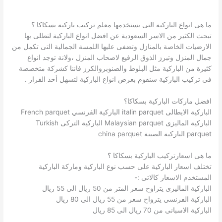
ما هى انواع الباركية التى يستخدمها معلم تركيب باركية بسكاكا ؟
تبحث الكثير من الاسر السعودية عن افضل انواع الباركية لتطلى بها
الارضيات الخاصة بالمنازل وتضفى عليها اللمسة الجمالية التى تكمل من
جمال المنزل وتبرز الذوق الرفيع لاصحاب المنزل ،ولانة توجد انواع
كثيرة من الباركية مثل البلوط والصنوبروالكرز فاننا كشركة متخصصة
فى تركيب الباركية سنقوم بعرض انواع الباركية لتسهل أخذ القرار .
افضل ماركات الباركية بسكاكا؟
الباركية الايطالى italin parquet الباركية الفرنسي French parquet
الباركية الماليزى Malaysian parquet الباركية التركى Turkish
parquet الباركية الصينة china parquet
ما هى اسعارتركيب الباركية بسكاكا ؟
تختلف اسعار الباركية على حسب نوع الباركية وماركة الباركية
المستخدم الاسعار كالاتى :-
الباركية الماليزى يتراوح سعر المتر من 50 ريال الى 55 ريال
الباركية الفرنسي يترواح سعر من 55 ريال الى 80 ريال
الباركية الاسبانى من 70 ريال الى 85 ريال