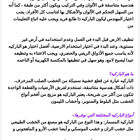
هندسية متناسقة في الألوان وفي التركيب ويكون أكثر من طبقة ،
كما أنه
من السهل التحكم في الألوان والأشكال بها لتناسب كل الأفراد، يجب
اختيار المهندس ليكون الباركيه ذا طابع فريد ويجب عليه اتباع التعليمات
من
تنظيف الارض قبل البدء في العمل وعدم استخدامه في أرض غير
مستوية، وعند البدء في اختيار استخدام الارضية، أفضل اختيار هو الباركيه
لأنه يناسب
جميع الأذواق الريفي والحضري، ويجب الاعتناء به وتنظيفه
جيدا ليصبح لامع، وهو سهل في تنظيفها بالمكنسة الكهربية أو الناعمه
ما هو الباركيه؟
الباركيه عبارة عن قطع خشبية سميكة من الخشب الصلب المزخرف،
ذات أشكال هندسية متناسقة، تستخدم لفرش الأرضيات والقطعة الواحدة
تتكون من
أكثر من شريحة، يعتبر الباركيه هو مزيج من أفخم أنواع
الخشب مثل البلوط والصنوبر، وأخشاب الليمون
أنواع الباركيه المختلفة التي نوفرها:-
الباركيه المسمار: و هذا النوع من الباركيه هو مصنع من الخشب الطبيعي
مثل خشب الزان و خشب الموسكي و أيضا خشب الأرو و الماهجوني و