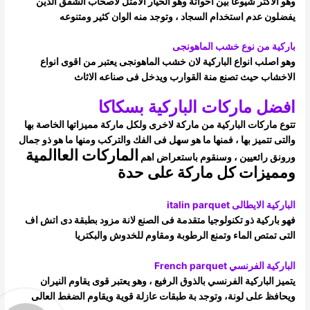
وهو الاكثر شيوعا بين اخواتة وهو الخيار الامثل لاصحاب الشقق الذين
يفضلون عدم استخدام السجاد ، وتوجد منه الوان كثير ومتنوعه
باركية من نوع خشب الماهونجى
وهو اصلب انواع الباركية لان خشب الماهونجى يعتبر من اقوى انواع
الاخشاب حيث تصنع منة القوارب ويدخل فى صناعه الاثاث
افضل ماركات الباركية بسكاكا
تتوع ماركات الباركية من ماركة لاخرى ولكل ماركة مميزاتها الخاصة بها
والتى تتميز بها ، فمنها ما هو سهل فى الفك والتركب ومنها ما هو ذو جمال
الماركات العاالمية
ورونق رائعيين ، وسنقوم باستعراض اهم
ومميزات كل ماركة على حدة
الباركية الايطالى italin parquet
فهو باركية ذو تكنولوجيا متقدمة فى الصنع لانة مزود بطبقة دى اتش اف
التى تمتص الماء وتمنع الرطوبة ومقاوم للخدوش والبكتريا
الباركية الفرنسي French parquet
يتميز الباركية الفرنسي بالذوق الرفيع ، وهو يعتبر قوى يقاوم النيران
ويحافظ على لونة، وتوجد بة طبقات عازلة قوية ويقاوم الضغط العالى