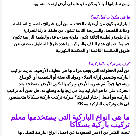
ومن سلبياتها أنها لا يمكن تنفيذها على أرض ليست مستوية
ما هي مكونات الباركيه؟
الباركيه يتكون من أرضيات الخشب، من أربع شرائح ، لضمان استقامة
ومتانة القطعة، والشريحة الثانية تتكون من طبقة عازلة للحرارة
والرطوبة
والطبقة الثالثة تكون ملونة ومزخرفة، والطبقة الرابعة تكون
حماية؛ لضمان عدم التلف
والباركيه لها عدة طرق للتنظيف، تنظف عن
طريق المكنسة الناعمة او المكنسة الكهربية
كيف يتم تركيب الباركيه ؟
من أهم الخطوات التي يجب مراعاتها هي تنظيف الأرضية، ثم يتم تركيب
الباركيه ويتضمن إزالة الطلاء ومواد اللاصقة أو الشمعية أو الأوساخ
ومسحها
جيداً، ثم تسوية الأرض وتركيبها لتكون الأرض مسطحة
بعد
التعرف على ما هو الباركيه وما هي إيجابياته وسلبياته، هل تظن أنه تركيب
الباركيه هو أفضل إختيار لمنزلك؟
شركة تركيب باركية بسكاكا متخصصون
فى فك وتركيب الباركية بسكاكا
ما هى انواع الباركية التى يستخدمها معلم
تركيب باركية بسكاكا
تبحث الكثير من الاسر السعودية عن افضل انواع الباركية لتطلى بها