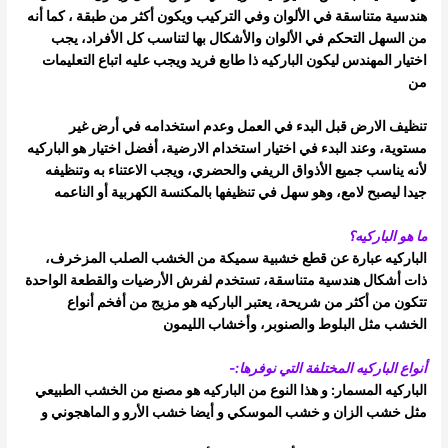
هندسية متناسقة في الألوان وفي التركيب ويكون أكثر من طبقة ،
كما أنه
من السهل التحكم في الألوان والأشكال بها لتناسب كل الأفراد، يجب
اختيار المهندس ليكون الباركيه ذا طابع فريد ويجب عليه اتباع التعليمات
من
تنظيف الارض قبل البدء في العمل وعدم استخدامه في أرض غير
مستوية، وعند البدء في اختيار استخدام الارضية، أفضل اختيار هو الباركيه
لأنه يناسب
جميع الأذواق الريفي والحضري، ويجب الاعتناء به وتنظيفه
جيدا ليصبح لامع، وهو سهل في تنظيفها بالمكنسة الكهربية أو الناعمه
ما هو الباركيه؟
الباركيه عبارة عن قطع خشبية سميكة من الخشب الصلب المزخرف،
ذات أشكال هندسية متناسقة، تستخدم لفرش الأرضيات والقطعة الواحدة
تتكون من
أكثر من شريحة، يعتبر الباركيه هو مزيج من أفخم أنواع
الخشب مثل البلوط والصنوبر، وأخشاب الليمون
أنواع الباركيه المختلفة التي نوفرها:-
الباركيه المسمار: و هذا النوع من الباركيه هو مصنع من الخشب الطبيعي
مثل خشب الزان و خشب الموسكي و أيضا خشب الأرو و الماهجوني و