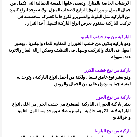
الارضيات الخاصة بالمنازل وتضفى عليها اللمسة الجمالية التى تكمل من
جمال المنزل
وتبرز الذوق الرفيع لاصحاب المنزل ،
ولانة توجد انواع كثيرة
من الباركية مثل البلوط والصنوبروالكرز فاننا كشركة متخصصة فى
تركيب الباركية سنقوم بعرض انواع الباركية لتسهل أخذ القرار .
الباركية من نوع خشب البامبو
وهو باركية يتكون من خشب الخيزران المقاوم للماء والبكتريا ، ويعتبر
اسهل فى الفك والتركيب وسهل فى التنظيف ويمكن ازالة الغبار والاتربة
عنة
بسهولة
باركية من نوع خشب الكرز
وهو يعتبر نوع غامق نسبيا ، ولكنة من أجمل انواع الباركية ، وتوجد به
لمسة جمالية وذوق عالى من الجمال والرونق
باركية من نوع الجوز
يعتبر باركية الجوز اى الباركية المصنوع من خشب الجوز من اغلى انواع
الباركية لانة ،اكثرهم جاذبية ، وامتنهم صلابه ويوجد منة اللون الغامق
واخر
الفاتح
باركية من نوع البلوط