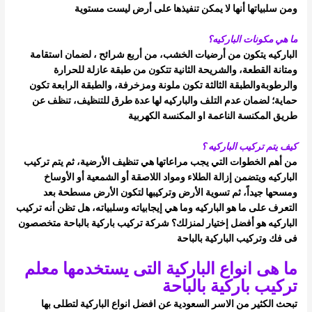
ومن سلبياتها أنها لا يمكن تنفيذها على أرض ليست مستوية
ما هي مكونات الباركيه؟
الباركيه يتكون من أرضيات الخشب، من أربع شرائح ، لضمان استقامة
ومتانة القطعة، والشريحة الثانية تتكون من طبقة عازلة للحرارة
والرطوبة
والطبقة الثالثة تكون ملونة ومزخرفة، والطبقة الرابعة تكون
حماية؛ لضمان عدم التلف
والباركيه لها عدة طرق للتنظيف، تنظف عن
طريق المكنسة الناعمة او المكنسة الكهربية
كيف يتم تركيب الباركيه ؟
من أهم الخطوات التي يجب مراعاتها هي تنظيف الأرضية، ثم يتم تركيب
الباركيه ويتضمن إزالة الطلاء ومواد اللاصقة أو الشمعية أو الأوساخ
ومسحها
جيداً، ثم تسوية الأرض وتركيبها لتكون الأرض مسطحة
بعد
التعرف على ما هو الباركيه وما هي إيجابياته وسلبياته، هل تظن أنه تركيب
الباركيه هو أفضل إختيار لمنزلك؟
شركة تركيب باركية بالباحة متخصصون
فى فك وتركيب الباركية بالباحة
ما هى انواع الباركية التى يستخدمها معلم
تركيب باركية بالباحة
تبحث الكثير من الاسر السعودية عن افضل انواع الباركية لتطلى بها