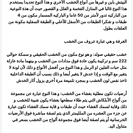
البيتش باين و غيرها من أنواع الخشب الأخري و هذا النوع تحديدا يستخدم
هذا النوع غالبا في المنازل الفخمة و الفلل و القصور حيث أن هذة النوعية
من
الباركيه تدور لأمتر من 50 عاما و الباركيه المسمار مكون من 4
طبقات و شكرا الطبقات من الأسفل للأعلي و الطبقة السفلية مكونة من
العلقات بطول
الغرفة و هي عبارة عروف من الخشب
خشب حقيقي صولد: و هو نوع مكون من الخشب الحقيقي و سمكة حوالي
222 سم و تركيبة يكون عادة فوق مدادات من الخشب و بينهما مادة عازلة
مثل حبات الفلين او الرمل و هذا النوع من أفضل الأنواع و ذلك لأن لونة لا
يتغير مع الوقت و إذا خدش لا يتغير أيضا و ذلك بسبب أن الطبقة الداخلية
تاخذ
نفس لون الخشب و بمجرد تلميعة مرة أخري يزول أثار الخدش
أرضيات تكون مطلية بغشاء من الخشب: و هذا النوع عبارة عن مجموعة
من ألواح الأبلكاش التي يتم طلاء سطحها بغشاء يكون شبية للخشب و
ذلك و
قاية لسمك الغشاء حيث أن طبقات و قاية سمك الغشاء تكون عبارة
عن جزء من العشره من الملليمتر الذي يتم لصقة مباشرة فوق الأرضيات
الخرسانية أو
يتم لصقة أيضا فوق مجموعة ألواح من الخشب بسعر في
متناول اليد.