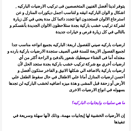
يتوفر لدينا أفضل الفنيين المتخصصين فى تركيب الارضيات الباركيه ,
اشكال و الوان الباركيه انيقه و لتناسب اجمل ديكورات المنازل و عن
استرجاع
الالوان فستجدون انها تتجدد دائما كل مدة يعني في كل زيارة
لشركة تركيب خشب باركية بجدة ستلاحظون الالوان الجديدة بأنفسكم و
بالتالي في كل زيارة
فرص و خيارات جديدة
ارضيات باركيه صيني للفصول اربعة: الباركيه بجميع انواعه مناسب جدا
لجميع الفصول الاربعة للسنة ففي الصيف ستجدة الارضيات باركية بارده و
معتدله أما فى الشتاء سيعطيك شعور بالدفئ و الراحة أكثر من أي
ارضيات أخري
مع شركة تركيب خشب باركية بجدة ستجد الحل لأن
ارضيات باركية بالاضافه الي شكلها الانيق و الفاخر ستكون أفضل و
أحسن ارضيات المنازل أمانا علي
الاطفال في حال سقوط الطفل علي
الأرض أو زحفة قبل المشى و هذة ميزه اضافيه لخشب الباركيه لن تجدها
بسهوله في انواع الارضيات الاخرى
ما هي سلبيات وايجابيات الباركيه؟
إن الأرضيات الخشبية لها إيجابيات مهمة، وذلك لأنها سهلة وسريعة في
تنفيذها