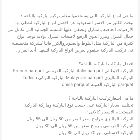
ما هى انواع الباركية التى يستخدمها معلم تركيب باركية بالباحة ؟
تبحث الكثير من الاسر السعودية عن افضل انواع الباركية لتطلى بها
الارضيات الخاصة بالمنازل وتضفى عليها اللمسة الجمالية التى تكمل من
جمال المنزل وتبرز الذوق الرفيع لاصحاب المنزل ،ولانة توجد انواع
كثيرة من الباركية مثل البلوط والصنوبروالكرز فاننا كشركة متخصصة
فى تركيب الباركية سنقوم بعرض انواع الباركية لتسهل أخذ القرار .
افضل ماركات الباركية بالباحة؟
الباركية الايطالى italin parquet الباركية الفرنسي French parquet
الباركية الماليزى Malaysian parquet الباركية التركى Turkish
parquet الباركية الصينة china parquet
ما هى اسعارتركيب الباركية بالباحة ؟
تختلف اسعار الباركية على حسب نوع الباركية وماركة الباركية
المستخدم الاسعار كالاتى :-
الباركية الماليزى يتراوح سعر المتر من 50 ريال الى 55 ريال
الباركية الفرنسي يترواح سعر من 55 ريال الى 80 ريال
الباركية الاسبانى من 70 ريال الى 85 ريال