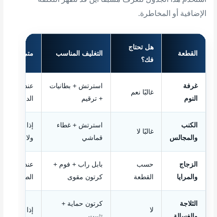
الإضافية أو المخاطرة.
هل تحتاج
القطعة
التغليف المناسب
متى تحتاج 
فك؟
غرفة
استرتش + بطانيات
عند ضيق الس
غالبًا نعم
النوم
+ ترقيم
الدولاب
الكنب
استرتش + غطاء
إذا كان المج
غالبًا لا
والمجالس
قماشي
ولا يمر من ا
الزجاج
حسب
بابل راب + فوم +
عند الحجم ال
والمرايا
القطعة
كرتون مقوى
الطوابق العال
الثلاجة
كرتون حماية +
لا
إذا كان الممر
والغسالة
تثبيت