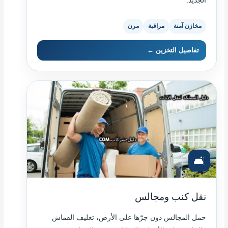
الجديد.
مخازن آمنة
مراقبة
مرن
تفاصيل التخزين ←
🛋️
نقل كنب ومجالس
حمل المجالس دون جرّها على الأرض، تغليف القماش