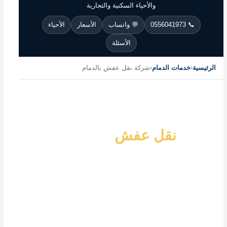
والأحياء السكنية والتجارية
📞 0556041973
💬 واتساب
الأسعار
الأحياء
الأسئلة
الرئيسية
›
خدمات الدمام
›
شركة نقل عفش بالدمام
🏙️ نقل عفش · تغليف · فك وتركيب · ضمان · 24 ساعة
شركة
نقل عفش
بالدمام
نقل أثاث احترافي داخل أحياء الدمام والمنطقة
الشرقية، مع سيارات مغلقة، تغليف فاخر، فك وتركيب،
تخزين مؤقت، وخدمة طوارئ في نفس اليوم.
الدمام مدينة حركة دائمة؛ عائلات تنتقل بين الشقق والفلل،
شركات تغيّر مقراتها، وأثاث فاخر يحتاج عناية خاصة بسبب