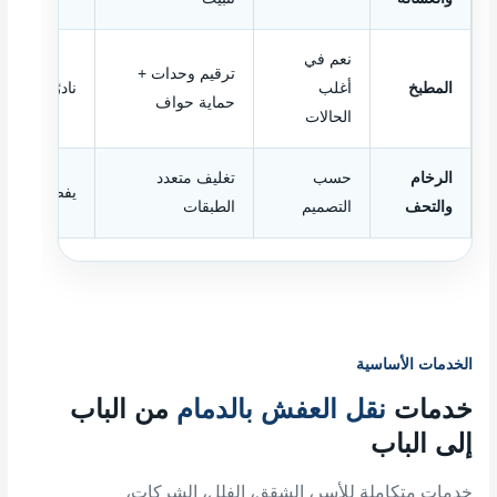
نعم في
ترقيم وحدات +
المطبخ
أغلب
نادرًا، حسب
حماية حواف
الحالات
الرخام
حسب
تغليف متعدد
يفضل عند ال
والتحف
التصميم
الطبقات
الخدمات الأساسية
خدمات
نقل العفش بالدمام
من الباب
إلى الباب
خدمات متكاملة للأسر، الشقق، الفلل، الشركات،