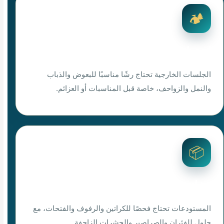
🏕️
استراحات ومجالس خارجية
الجلسات الخارجية تحتاج رشًا مناسبًا للبعوض والذباب
والنمل والزواحف، خاصة قبل المناسبات أو العزائم.
📦
مخازن ومستودعات
المستودعات تحتاج فحصًا للكراتين والرفوف والفتحات، مع
حلول للفئران والصراصير والحشرات الزاحفة.