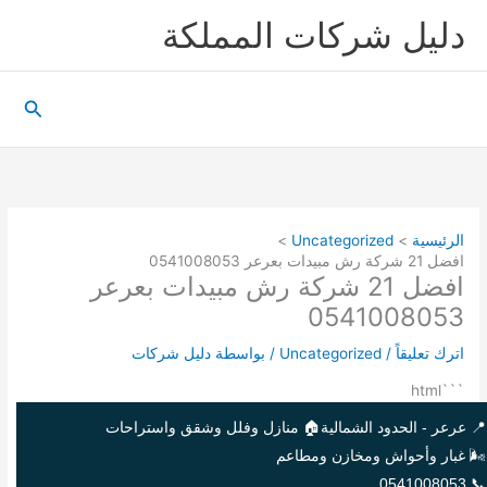
خطي
دليل شركات المملكة
لى
لمحتوى
البحث
الرئيسية
Uncategorized
افضل 21 شركة رش مبيدات بعرعر 0541008053
افضل 21 شركة رش مبيدات بعرعر
0541008053
اترك تعليقاً
/
Uncategorized
/ بواسطة
دليل شركات
```html
📍 عرعر - الحدود الشمالية
🏠 منازل وفلل وشقق واستراحات
🌬️ غبار وأحواش ومخازن ومطاعم
📞 0541008053