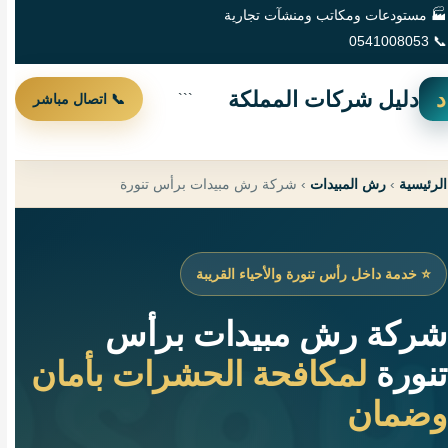
🏭 مستودعات ومكاتب ومنشآت تجارية
📞 0541008053
د
دليل شركات المملكة
```
📞 اتصال مباشر
الرئيسية
›
رش المبيدات
›
شركة رش مبيدات برأس تنورة
⭐ خدمة داخل رأس تنورة والأحياء القريبة
شركة رش مبيدات برأس
تنورة
لمكافحة الحشرات بأمان
وضمان