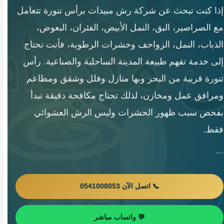
إذا كنت تبحث عن شركة رش مبيدات برأس تنورة تتعامل
مع الصراصير، البق، النمل الأبيض، الفئران، البعوض،
الذباب، النمل، الزواحف وحشرات الرطوبة، فأنت تحتاج
إلى خدمة تفهم طبيعة المدينة الساحلية والصناعية. رأس
تنورة قريبة من البحر وبها منازل وفلل وشقق ومطاعم
ومرافق عمل ومخازن، لذلك تحتاج مكافحة دقيقة تبدأ
بفحص سبب ظهور الحشرات وليس الرش العشوائي
فقط.
```
📞 اتصل الآن 0541008053
💬 واتساب مباشر