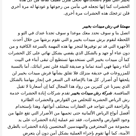
الحشرات كما إنها تجعله في مأمن من رجوعها و عودتها له مرة أخري
فلن تزعجك هذه الحشرات مرة أخرى.
مهمتنا في رش مبيدات بخيبر
اتصل بنا و سوف نحدد معك موعدا و سوف تجدنا عندك في التو و
اللحظة لنقوم برش مبيدات بخيبر و التي نقوم برشها من خلال أحدث
الأجهزة التي قد تم توفيرها لننجز بها هذه المهمة بالسرعة الكافية و من
دون عناء أو جهد و بالشكل الذي يقضي بشكل نهائي على كل الحشرات
كما أن مبيدات بخيبر التي نستخدمها تستطيع أن تبقى أبناء في البيت
أثناء رشها فهي أمنة تماما و صديقة للبيئة فلن تضر ابنائك، أما بالنسبة
للمزروعات في حديقة منزلك فلا تقلق بشأنها فرش مبيدات بخيبر لن
يلحقها أي أضرار. كل هذا بالإضافة الى السعر في إنجاز مهامنا بالشكل
الذي يميزنا عن كثيرين من رواد هذا المجال كما إن أسعارنا لا تقبل
المنافسة.
شركة رش مبيدات بخيبر
تقدم شركات إبادة الحشرات خدمة
رش الرياض الحشرية للتخلص من القوارض والحشرات الطائرة
والزاحفة التي تتواجد في العقارات بمختلف أنواعها، وهذا بإستخدام
أفضل أنواع الرياض الألمانية حتى تحميها من الأضرار التي تقع عليها من
وجود القوارض والحشرات، فقد تتم عملية إبادة الحشرات على يد
مجموعة من المحترفين والمهندسين المختصين بإبادة الحشرات بالطرق
الآمنة، كما أنها تقوم بإجراء العملية بشكل آمن دون أن يتعرض