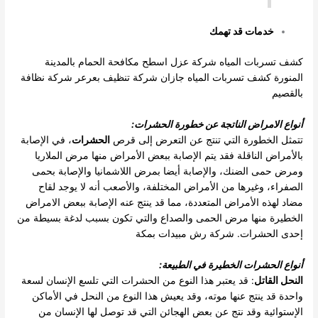
خدمات قد تهمك
كشف تسربات المياه
شركة عزل اسطح
مكافحة الحمام بالمدينة
المنورة
كشف تسربات المياه جازان
شركة تنظيف بعرعر
شركة نظافة
بالقصيم
أنواع الامراض الناتجة عن خطورة الحشرات
:
تتمثل الخطورة التي تنتج عن التعرض إلى قرص
الحشرات
، في الإصابة
بالأمراض الناقلة فقد يتم الإصابة ببعض الأمراض منها مرض الملاريا
ومرض حمى الضنك، والإصابة أيضا بمرض اللاشمانيا والإصابة بحمى
الصفراء، وغيرها من الأمراض المختلفة، والأصعب أنه لا يوجد لقاح
مضاد لهذه الأمراض المتعددة، مما قد ينتج عنه الإصابة ببعض الامراض
الخطيرة منها مرض الحمى والصداع والتي تكون بسبب لدغة بسيطة من
إحدى الحشرات. شركة رش مبيدات بمكة
أنواع الحشرات الخطيرة في الطبيعة
:
النحل القاتل
: قد يعتبر هذا النوع من الحشرات التي تلسع الإنسان لسعة
واحدة قد ينتج عنها موته، وقد يعيش هذا النوع من النحل في الأماكن
الإستوائية وقد نتج عن بعض الهجائن التي قد توصل لها الإنسان من