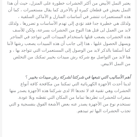
يعتبر النمل الأبيض من أكثر الحشرات خطورة على المنزل، حيث أن هذا
النمل يعيش في قطعان كبيرة أو بالأحرى كما يقال مستعمرات ، كما أن
هذه المستعمرات تنتشر في أساسات المنازل و الأماكن السلفية ،
ولذلك هي خطيرة جدا فقد تؤدي إلى تهدم الأساسات و تضررها ، ولذلك
لابد من العمل لى قتل هذا النوع من الحشرات بسرعة، ولكن للأسف
هذه الحشرات يصعب قتلها باستخدام المبيدات التي تتواجد في المتاجر
ويسهل الحصول عليها ، هذا إلى جانب أن هذه المبيدات يصعب رشها لأننا
كما أسلفنا بالذكر لابد من الوصول إلى المستعمرات التي تتواجد بها ، و
هنا لابد من التواصل مع شركة رش مبيدات بخيبر تمكنك من التخلص
من النمل الابيض.
أهم الأساليب التي نتبعها في شركتنا لشركة رش مبيدات بخيبر
؟
لدينا أحدث الأجهزة الكهربائية التي تمكننا من مكافحة كافة أنواع
الحشرات وهي تقنية قد لا تجدها الا لدى شركتنا هذه الأجهزة يصدر منها
منفرات للحشرات تطردها تماما من المكان التي تقطنه وبلا عودة.
نستخدم نوع من الأجهزة يصدر عنه بعض الأشعة الفوق بنفسجية و التي
تجذب الحشرات اليها ثم تبيدهم.