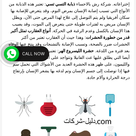
إختراعاته. شركة رش بالاحساء
ذبابة التسي تسي
: تعتبر هذه الذبابة من
الأنواع التي تسبب إصابة الإنسان بمرض النوم، وقد يتعرض للإصابة بها
سكان أفريقيا ولم يتم التوصل إلى علاج لهذا المرض حتى الآن، ويظل
الإنسان مريض به لفترات طويلة حتى يتعرض إلى الموت، وقد يصيب
هذا الإنسان بالكسل وعدم الرغبة في الحركة.
أنواع العقارب تمثل أكبر
قدر من خطورة الحشرات
: وهذا حيث أن العقارب تعتبر من أكثر
الحشرات ضرر بالصحة، وتسبب الإصابة بالتشنجات وقد ينتج عنها الوفاه
بعد فترة من اللدغة.
حشرة الليسروع الهر
: تعتبر من الحشرات الضارة
CALL NOW
أيضا التي يطلق عليها عث الفانيلا وتتواجد على أشجار البرتقال
والليمون، على ظهر هذه الحشرة العديد من الأشواك التي تحمل سم
فيها إذا توصلت إلى جسم الإنسان وتم لدغه بها يشعر الإنسان بإرتفاع
درجة الحرارة وآلام حادة.