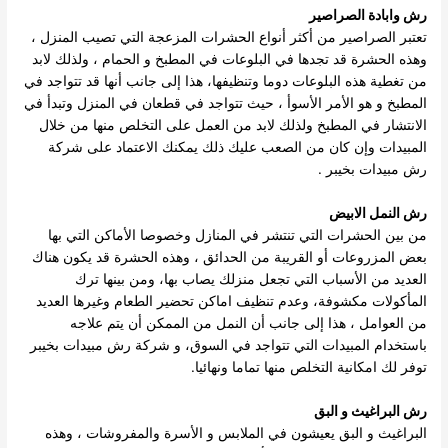
رش وابادة الصراصير
تعتبر الصراصير من أكثر أنواع الحشرات المزعجة التي تصيب المنزل ،
وهذه الحشرة قد تجدها في البلوعات في المطبخ و الحمام ، ولذلك لابد
من تغطية هذه البلوعات دوما وتنظيفها، هذا إلى جانب أنها قد تتواجد في
المطبخ و هو الأمر الأسوأ ، حيث تتواجد في قطعان في المنزل وتبدأ في
الانتشار في المطبخ ولذلك لابد من العمل على التخلص منها من خلال
المبيدات وإن كان من الصعب عليك ذلك يمكنك الاعتماد على شركة
رش مبيدات بخيبر .
رش النمل الابيض
من بين الحشرات التي تنتشر في المنازل وخصوصا الأماكن التي بها
بعض المزروعات أو القريبة من الحدائق ، وهذه الحشرة قد يكون هناك
العديد من الأسباب التي تجعل منزلك يصاب بها، ومن بينها ترك
المأكولات مكشوفة، وعدم تنظيف اماكن تحضير الطعام وغيرها العديد
من العوامل ، هذا إلى جانب أن النمل من الممكن أن يتم علاجه
باستخدام المبيدات التي تتواجد في السوق، و شركة رش مبيدات بخيبر
توفر لك امكانية التخلص منها تماما ونهائيا.
رش البراغيث و البق
البراغيث و البق يعيشون في الملابس و الأسرة والمفروشات ، وهذه