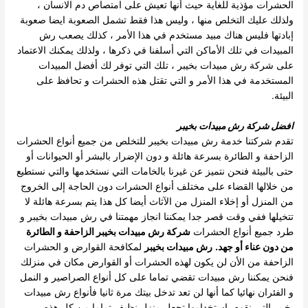
الحشرات مؤذية للغاية حيث أنها تعيش على امتصاص دم الانسان ،
ولذلك عليك التخلص منها ، وليس هذا فقط تشمل الصعوبة ايضا صعوبة
إبادتها فليس هناك مبيد مستخدم في هذا الأمر ، كذلك يصعب رش
المبيدات في تلك الأماكن التي أسلفنا في ذكرها ، ولذلك يمكنك الاعتماد
على شركة رش مبيدات بخيبر ، تلك التي توفر لك أفضل المبيدات
المستخدمة في هذا الأمر و التي تقتل هذه الحشرات و تحافظ على
البيئة.
افضل شركة رش مبيدات بخيبر
تقدم شركتنا خدمة رش مبيدات بخيبر للتخلص من جميع أنواع الحشرات
الزاحفة و الطائرة بسرعة هائلة و دون الإضرار بالبشر أو الحيوانات أو
حتى بالبيئة فنحن نتميز عن غيرنا بالخامات التي نستخدمها والتي نستطيع
من خلالها القضاء على مختلف أنواع الحشرات دون الحاجة إلى الخروج
من المنزل أو إخلاء المنزل من الآثاث أيضا كل هذا يتم بسرعة هائلة لا
تتخيلها ففي وقت قصر جدا يمكننا انجاز مهمتنا في رش مبيدات بخيبر و
طرد جميع أنواع الحشرات
شركة رش مبيدات بخيبر الزاحفة و الطائرة
من دون عناء أو جهد
.
رش مبيدات بخيبر
لمكافحة القوارض و الحشرات
الزاحفة من الأن لن يكون لهذه الحشرات أو القوارض مكان في منزلك
فنحن يمكننا رش مبيدات تقضي تماما على كل أنواع الصراصير و النمل
و الفئران نهائيا كما أنها لن تعد تدخل بيتك مرة ثانيا فأنواع رش مبيدات
بخيبر التي نقوم باستخدامها تجعل منزل نظيف تماما من كل هذه