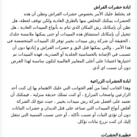
ابادة حشرات الفراش
قد يختلط عليك الأمر بخصوص حشرات الفراش وتظن أن هذه
الحشرات يمكنك التخلص منها بالطرق العادية ولكن توقف لحظة، هل
تظن أن بإمكانك رش المكان الذي تنام به بأنواع المبيدات العادية ، هل
تتخيل أن بإمكانك استنشاق هذه المبيدات أو حتى يمكنها ملامسة جلدك
، الحقيقة أن شركة رش مبيدات بخيبر توفر لك المبيدات المتخصصة في
هذا الأمر ، والتي يمكنها قتل البق و حشرات الفراش و إبادتها دون أن
تتسبب في الإصابة بالحساسية الجلدية أو الصدرية، فهذه المبيدات تم
اختيارها اعتمادا على أعلى المعايير العالمية لتكون مناسبة لهذا الغرض
دون أن تسبب اي أذي.
ابادة الحشرات الزراعية
وهذا الجانب أيضا من أهم الجوانب التي عليك الاهتمام بها إن كنت أحد
الزارعين واصحاب المزارع ، أو كنت تمتلك حديقة منزلية ، فيمكنك أن
تعتمد على افضل شركة رش مبيدات بخيبر ، حيث تتيح لك الشركة
أفلض أنواع المبيدات التي تساعد على قتل الديدان و حشرات النباتات
دون أن تؤذي النبات أو تسبب تآكله ، أو حتى تسبب السمية التي تنتقل
إليك ان كنت تزرع نباتات تؤكل.
خطورة الحشرات