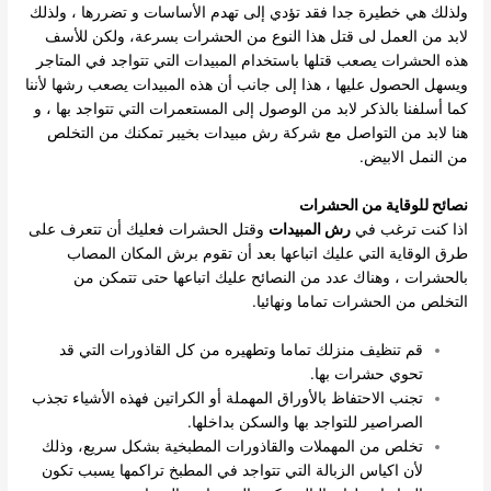
ولذلك هي خطيرة جدا فقد تؤدي إلى تهدم الأساسات و تضررها ، ولذلك
لابد من العمل لى قتل هذا النوع من الحشرات بسرعة، ولكن للأسف
هذه الحشرات يصعب قتلها باستخدام المبيدات التي تتواجد في المتاجر
ويسهل الحصول عليها ، هذا إلى جانب أن هذه المبيدات يصعب رشها لأننا
كما أسلفنا بالذكر لابد من الوصول إلى المستعمرات التي تتواجد بها ، و
هنا لابد من التواصل مع شركة رش مبيدات بخيبر تمكنك من التخلص
من النمل الابيض.
نصائح للوقاية من الحشرات
اذا كنت ترغب في
رش المبيدات
وقتل الحشرات فعليك أن تتعرف على
طرق الوقاية التي عليك اتباعها بعد أن تقوم برش المكان المصاب
بالحشرات ، وهناك عدد من النصائح عليك اتباعها حتى تتمكن من
التخلص من الحشرات تماما ونهائيا.
قم تنظيف منزلك تماما وتطهيره من كل القاذورات التي قد
تحوي حشرات بها.
تجنب الاحتفاظ بالأوراق المهملة أو الكراتين فهذه الأشياء تجذب
الصراصير للتواجد بها والسكن بداخلها.
تخلص من المهملات والقاذورات المطبخية بشكل سريع، وذلك
لأن اكياس الزبالة التي تتواجد في المطبخ تراكمها يسبب تكون