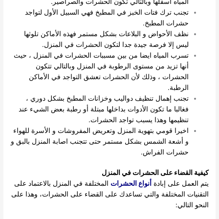
المياه اسفلها وبالتالي تكون الحشرات والصراصير.
تجنب ترك فتات الخبز في المطبخ فهي السبيل الأول لتواجد
حشرات المطبخ.
نظف الأحواض و البلاعات بشكل مستمر فهذه الأماكن تلوثها
ليس إلا فرصة جيدة جدا لتكون الحشرات في المنزل.
تسرب المياه ايضا من بين مسببات الحشرات في المنزل ، حيث
أنها تزيد من مستوى الرطوبة في المنزل وبالتالي تتكون
الحشرات ، وذلك لأن الحشرات تعشق التواجد في الأماكن
الرطبة.
تجنب إهمال تنظيف دواليب وخزانات المطبخ بشكل دوري ،
فغالبا ما تكون الأدوات بداخلها مبتلة أو رطبة بعض الشيء عند
تنظيمها وهذا يسبب تواجد الحشرات.
اخيرا قومي بتهوية المنزل وتعريض المفروشات و الأسرة للهواء
و أشعة الشمس بشكل مستمر حتى تتجنب اصابة المنزل بالبق و
حشرات الفراش.
كيفية القضاء على الحشرات في المنزل
يتم العمل على إبادة
أنواع الحشرات
المختلفة في المنزل بالاعتماد على
التقنيات المختلفة والتي تساعدك على القضاء على الحشرات، وهذا على
النحو التالي: