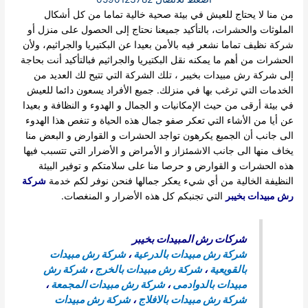
من منا لا يحتاج للعيش في بيئة صحية خالية تماما من كل أشكال
الملوثات والحشرات، بالتأكيد جميعنا نحتاج إلى الحصول على منزل أو
شركة نظيف تماما نشعر فيه بالأمن بعيدا عن البكتيريا والجراثيم، ولأن
الحشرات من أهم ما يمكنه نقل البكتيريا والجراثيم فبالتأكيد أنت بحاجة
إلى شركة رش مبيدات بخيبر ، تلك الشركة التي تتيح لك العديد من
الخدمات التي ترغب بها في منزلك. جميع الأفراد يسعون دائما للعيش
في بيئة أرقى من حيث الإمكانيات و الجمال و الهدوء و النظافة و بعيدا
عن أيا من الأشاء التي تعكر صفو جمال هذه الحياة و تنغص هذا الهدوء
الى جانب أن الجميع يكرهون تواجد الحشرات و القوارض و البعض منا
يخاف منها الى جانب الاشمئزاز و الأمراض و الأضرار التي تتسبب فيها
هذه الحشرات و القوارض و حرصا منا على سلامتكم و توفير البيئة
النظيفة الخالية من أي شيء يعكر جمالها فنحن نوفر لكم خدمة
شركة
رش مبيدات بخيبر
التي تجنبكم كل هذه الأضرار و المنغصات.
شركات رش المبيدات بخيبر
شركة رش مبيدات بالدرعية
،
شركة رش مبيدات
بالقويعية
،
شركة رش مبيدات بالخرج
،
شركة رش
مبيدات بالدوادمى
،
شركة رش مبيدات المجمعة
،
شركة رش مبيدات بالافلاج
،
شركة رش مبيدات