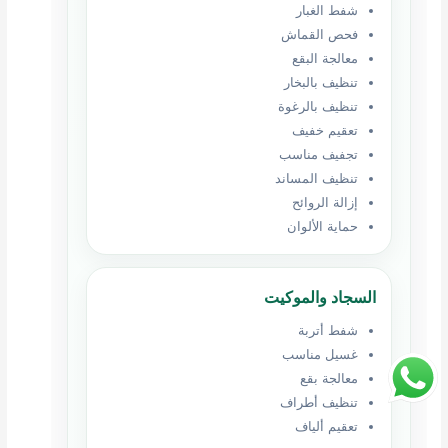
شفط الغبار
فحص القماش
معالجة البقع
تنظيف بالبخار
تنظيف بالرغوة
تعقيم خفيف
تجفيف مناسب
تنظيف المساند
إزالة الروائح
حماية الألوان
السجاد والموكيت
شفط أتربة
غسيل مناسب
معالجة بقع
تنظيف أطراف
تعقيم ألياف