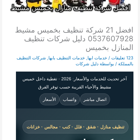
افضل 21 شركة تنظيف بخميس مشيط
0537607928 دليل شركات تنظيف
المنازل بخميس
123 تعليقات
/
خدمات ابها
,
خدمات التنظيف بابها
,
شركات التنظيف
بالمملكة
/ بواسطة
دليل شركات
آخر تحديث للخدمات والأسعار: 2026 · تغطية داخل خميس
مشيط والأحياء القريبة حسب توفر الفرق
اتصال مباشر
واتساب
الأسعار
تنظيف منازل · شقق · فلل · كنب · مجالس · خزانات