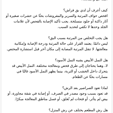
كيف أعرف أن لدي بق فراش؟
افحص حواف المرتبة والسرير والمفروشات بحثًا عن حشرات صغيرة أو
آثار داكنة أو جلود منسلخة. يجب تأكيد الإصابة بالفحص لأن علامات
الجلد وحدها لا تكفي لتحديد السبب.
هل يجب التخلص من المرتبة بسبب البق؟
ليس دائمًا. يعتمد القرار على حالة المرتبة ودرجة الإصابة وإمكانية
معالجتها. لا تنقل المرتبة المصابة إلى مكان آخر قبل استشارة المختص.
هل النمل الأبيض يشبه النمل الأسود؟
لا، وهما يحتاجان إلى طرق فحص ومعالجة مختلفة. النمل الأبيض قد
يتحرك داخل الخشب أو التربة، بينما يظهر النمل الأسود غالبًا في
مسارات بحثًا عن الطعام.
لماذا تعود الصراصير بعد الرش؟
قد تعود بسبب وجود مصدر في الصرف، أو إصابة في شقة مجاورة، أو
بيض لم يتأثر، أو فتحات لم تُغلق، أو غسل مناطق المعالجة مبكرًا.
هل رش المطعم يختلف عن رش المنزل؟