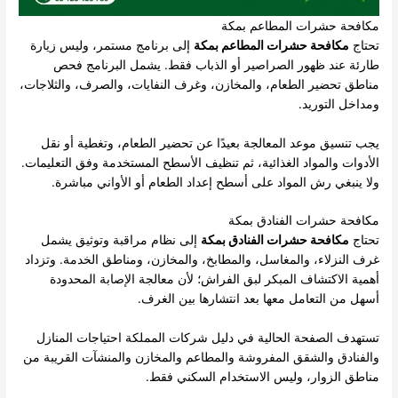
مكافحة حشرات المطاعم بمكة
تحتاج
مكافحة حشرات المطاعم بمكة
إلى برنامج مستمر، وليس زيارة
طارئة عند ظهور الصراصير أو الذباب فقط. يشمل البرنامج فحص
مناطق تحضير الطعام، والمخازن، وغرف النفايات، والصرف، والثلاجات،
ومداخل التوريد.
يجب تنسيق موعد المعالجة بعيدًا عن تحضير الطعام، وتغطية أو نقل
الأدوات والمواد الغذائية، ثم تنظيف الأسطح المستخدمة وفق التعليمات.
ولا ينبغي رش المواد على أسطح إعداد الطعام أو الأواني مباشرة.
مكافحة حشرات الفنادق بمكة
تحتاج
مكافحة حشرات الفنادق بمكة
إلى نظام مراقبة وتوثيق يشمل
غرف النزلاء، والمغاسل، والمطابخ، والمخازن، ومناطق الخدمة. وتزداد
أهمية الاكتشاف المبكر لبق الفراش؛ لأن معالجة الإصابة المحدودة
أسهل من التعامل معها بعد انتشارها بين الغرف.
تستهدف الصفحة الحالية في دليل شركات المملكة احتياجات المنازل
والفنادق والشقق المفروشة والمطاعم والمخازن والمنشآت القريبة من
مناطق الزوار، وليس الاستخدام السكني فقط.