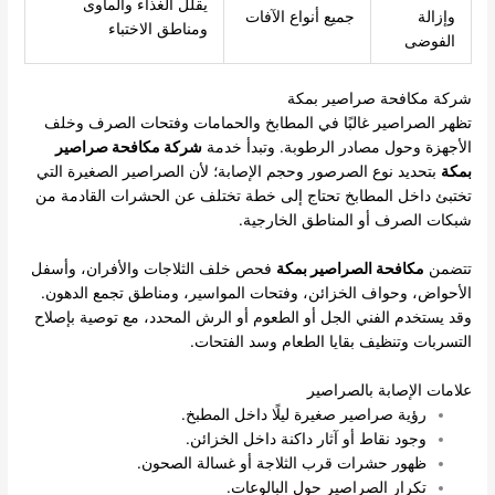
يقلل الغذاء والمأوى
وإزالة
جميع أنواع الآفات
ومناطق الاختباء
الفوضى
شركة مكافحة صراصير بمكة
تظهر الصراصير غالبًا في المطابخ والحمامات وفتحات الصرف وخلف
الأجهزة وحول مصادر الرطوبة. وتبدأ خدمة
شركة مكافحة صراصير
بمكة
بتحديد نوع الصرصور وحجم الإصابة؛ لأن الصراصير الصغيرة التي
تختبئ داخل المطابخ تحتاج إلى خطة تختلف عن الحشرات القادمة من
شبكات الصرف أو المناطق الخارجية.
تتضمن
مكافحة الصراصير بمكة
فحص خلف الثلاجات والأفران، وأسفل
الأحواض، وحواف الخزائن، وفتحات المواسير، ومناطق تجمع الدهون.
وقد يستخدم الفني الجل أو الطعوم أو الرش المحدد، مع توصية بإصلاح
التسربات وتنظيف بقايا الطعام وسد الفتحات.
علامات الإصابة بالصراصير
رؤية صراصير صغيرة ليلًا داخل المطبخ.
وجود نقاط أو آثار داكنة داخل الخزائن.
ظهور حشرات قرب الثلاجة أو غسالة الصحون.
تكرار الصراصير حول البالوعات.