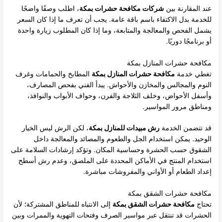
عند المقارنة بين
شركات مكافحة حشرات بمكة
، اطلب وصفًا واضحًا
للخدمة بدل الاكتفاء باسم باقة عامة. يجب أن تعرف ما إذا كان السعر
يشمل الفحص والمعالجة والمتابعة، وما إذا كان المطلوب زيارة واحدة
أو برنامجًا دوريًا.
مكافحة حشرات المنازل بمكة
تغطي خدمة
مكافحة حشرات المنازل بمكة
المطابخ والحمامات وغرف
النوم والمجالس والمخازن والأحواش. يبدأ الفني بفحص المصارف،
وأسفل الأحواض، وخلف الثلاجة والفرن، وحواف الأبواب والنوافذ،
ومناطق مرور المواسير.
قد تتضمن الخدمة
رش مبيدات للمنازل بمكة
، لكن الرش ليس الخيار
الوحيد. يمكن استخدام الجل والطعوم والمصائد والمعالجة داخل
الشقوق حسب الحشرة وحساسية المكان. وتؤكد إرشادات السلامة على
استخدام المنتج في الأماكن المحددة على الملصق، وعدم رش أسطح
إعداد الطعام أو الأواني والمفروشات مباشرة.
مكافحة حشرات الشقق بمكة
تحتاج
مكافحة حشرات الشقق بمكة
إلى الانتباه للمناطق المشتركة؛ لأن
الحشرات قد تنتقل عبر مواسير الصرف وفتحات التهوية والممرات وبين