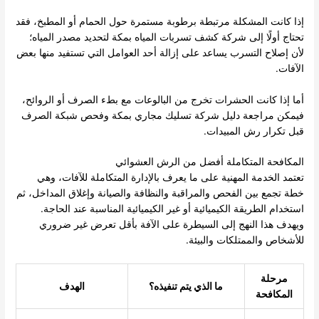
إذا كانت المشكلة مرتبطة برطوبة مستمرة حول الحمام أو المطبخ، فقد
تحتاج أولًا إلى
شركة كشف تسربات المياه بمكة
لتحديد مصدر المياه؛
لأن إصلاح التسرب يساعد على إزالة أحد العوامل التي تستفيد منها بعض
الآفات.
أما إذا كانت الحشرات تخرج من البالوعات مع بطء الصرف أو الروائح،
فيمكن مراجعة دليل
شركة تسليك مجاري بمكة
وفحص شبكة الصرف
قبل تكرار رش المبيدات.
المكافحة المتكاملة أفضل من الرش العشوائي
تعتمد الخدمة المهنية على ما يعرف بالإدارة المتكاملة للآفات، وهي
خطة تجمع بين الفحص والمراقبة والنظافة والصيانة وإغلاق المداخل، ثم
استخدام الطريقة الكيميائية أو غير الكيميائية المناسبة عند الحاجة.
ويهدف هذا النهج إلى السيطرة على الآفة بأقل تعرض غير ضروري
للأشخاص والممتلكات والبيئة.
مرحلة
ما الذي يتم تنفيذه؟
الهدف
المكافحة