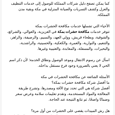
كما يمكن تصفح
دليل شركات المملكة
للوصول إلى خدمات التنظيف
والعزل وكشف التسربات والصيانة المنزلية في مكة وبقية مدن
المملكة.
الأحياء التي تشملها خدمات مكافحة الحشرات بمكة
تتوفر خدمات
مكافحة حشرات بمكة
في العزيزية، والعوالي، والشرائع،
والشوقية، وبطحاء قريش، وولي العهد، والنسيم، والرصيفة، والزاهر،
والتنعيم، والنوارية، والعمرة، والكعكية، والحسينية، والراشدية،
والبحيرات، والمسفلة، والمعابدة، والعتيبية وغيرها.
اسأل عن رسوم الانتقال وموعد الوصول ونطاق الخدمة؛ لأن ذكر اسم
الحي لا يعني بالضرورة وجود فرع مستقل بداخله.
الأسئلة الشائعة عن مكافحة الحشرات في مكة
ما أفضل شركة مكافحة حشرات بمكة؟
أفضل شركة هي التي تحدد نوع الآفة ومصدرها، وتشرح طريقة
المعالجة والمواد المستخدمة، وتقدم تعليمات سلامة وعرض سعر
وضمانًا واضحًا، ثم تتابع النتيجة عند الحاجة.
هل رش المبيدات يقضي على الحشرات من أول مرة؟