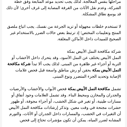
مراحلها بنفس المعالجة. لذلك يجب تحديد موعد المتابعة وفق خطة
الشركة، وعدم نقل الأثاث من الغرفة المصابة إلى غرف أخرى؛ لأن ذلك
قد يوسع نطاق المشكلة.
لا تستخدم خلطات مجهولة أو تزيد الجرعة من نفسك. يجب اتباع ملصق
المنتج وتعليمات المختص؛ إذ ترتبط بعض حالات الضرر بالاستخدام غير
الصحيح للمبيدات داخل الأماكن المغلقة.
شركة مكافحة النمل الأبيض بمكة
النمل الأبيض يختلف عن النمل الأسود، وقد يتحرك داخل الأخشاب أو
التربة أو أجزاء غير ظاهرة من المبنى. لذلك يجب ألا تبدأ
شركة مكافحة
النمل الأبيض بمكة
بحقن أو رش مناطق واسعة قبل فحص علامات
الإصابة وتحديد الجزء المتضرر ونوع المبنى.
تشمل
مكافحة النمل الأبيض بمكة
فحص الأبواب والأخشاب والأرضيات
والجدران والمخازن ومحيط البناء. وقد تشمل العلامات وجود أنفاق أو
مسارات طينية، أو تغير في شكل الخشب، أو أجزاء مجوفة، أو ظهور
حشرات مجنحة في وقت معين. وتذكر إرشادات مكافحة النمل الأبيض
أن التغيرات في الخشب، والمسارات داخل الجدران أو الأثاث، والتورم
المشابه لضرر المياه، يمكن أن تكون مؤشرات تحتاج إلى فحص.