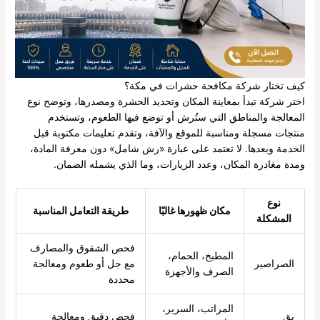
كيف تختار شركة مكافحة حشرات في مكة؟
اختر شركة تبدأ بمعاينة المكان وتحديد الحشرة ومصدرها، وتوضح نوع
المعالجة والمناطق التي ستُرش أو توضع فيها الطعوم، وتستخدم
منتجات مسجلة ومناسبة للموقع والآفة، وتقدم تعليمات مكتوبة قبل
الخدمة وبعدها. لا تعتمد على عبارة «رش شامل» دون معرفة المادة،
ومدة مغادرة المكان، وعدد الزيارات، وما الذي يشمله الضمان.
نوع
مكان ظهورها غالبًا
طريقة التعامل المناسبة
المشكلة
فحص الشقوق والمصارف
المطبخ، الحمام،
الصراصير
مع جل أو طعوم ومعالجة
الصرف والأجهزة
محددة
المراتب، السرير،
بق
فحص دقيق ومعالجة