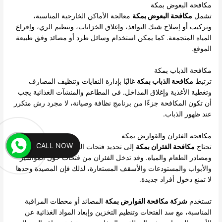
مكافحة البعوض بمكة
تشمل
مكافحة البعوض بمكة
معالجة الأماكن الخارجية المناسبة،
وتركيب أو إصلاح شبك النوافذ، وإغلاق الخزانات، وتنظيم الري، وإفراغ
المياه المتجمعة. كما يمكن استخدام وسائل طرد أو مصائد وفق طبيعة
الموقع.
مكافحة الذباب بمكة
ترتبط
مكافحة الذباب بمكة
غالبًا بإدارة النفايات وتنظيف المصارف
وتغطية الأغذية وإغلاق المداخل. في المطاعم والمنشآت الغذائية يجب
أن تكون المكافحة جزءًا من برنامج نظافة وصيانة، لا مجرد رش متكرر
عند ظهور الذباب.
مكافحة الفئران والقوارض بمكة
CALL NOW
تحتاج
مكافحة الفئران بمكة
إلى تحديد فتحات الدخول ومسارات الحركة
ومصادر الطعام والمياه. وقد تدخل الفئران من فتحات حول المواسير
والأبواب والمستودعات والأسقف المستعارة، لذلك فإن المصيدة وحدها
لا تمنع دخول أفراد جديدة.
تستخدم
شركة مكافحة القوارض بمكة
المصائد أو محطات المراقبة
المناسبة، مع سد الفتحات وتنظيم التخزين وإبعاد المواد الغذائية عن