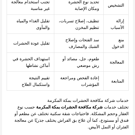
تحديد نوع الحشرة
تجنب استخدام معالجة
التشخيص
ومكان الإصابة
غير مناسبة
إزالة
تنظيف، إصلاح تسربات،
تقليل الغذاء والمياه
الأسباب
تنظيم المخزن
والمأوى
منع
سد الفتحات وإصلاح
تقليل عودة الحشرات
الدخول
الشبك والمصارف
طعوم، جل، مصائد أو
استهداف الحشرة في
المعالجة
رش موضعي
أماكن نشاطها
إعادة الفحص ومراجعة
تقييم النتيجة
المتابعة
المؤشرات
واستكمال العلاج
خدمات شركة مكافحة الحشرات بمكة المكرمة
تختلف خدمات
شركة مكافحة الحشرات بمكة المكرمة
حسب نوع
العقار وحجم المشكلة. فاحتياجات شقة سكنية تختلف عن مطعم أو
فندق أو مستودع، كما أن علاج بق الفراش يختلف جذريًا عن معالجة
الفئران أو النمل الأبيض.