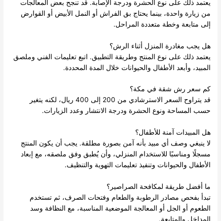
يعتمد ذلك على نوع الحشرة ودرجة الإصابة. قد تنجح بعض المعالجات
من زيارة واحدة، بينما يحتاج بق الفراش أو النمل الأبيض أو القوارض
إلى متابعة وخطة متعددة المراحل.
هل يجب مغادرة المنزل أثناء الرش؟
يعتمد ذلك على نوع المنتج وطريقة التطبيق. اتبع تعليمات الفني وملصق
المبيد، وأبعد الأطفال والحيوانات خلال المدة المحددة.
كم سعر رش شقة في مكة؟
قد يتراوح السعر الاسترشادي من 200 إلى 400 ريال، لكنه يتغير
حسب المساحة ونوع الحشرة ودرجة الانتشار وعدد الزيارات.
هل المبيدات آمنة للأطفال؟
لا ينبغي وصف أي مبيد بأنه آمن بصورة مطلقة. يجب أن يكون المنتج
مسجلًا ومناسبًا للاستخدام المنزلي، وأن يُطبق وفق ملصقه، مع إبعاد
الأطفال والحيوانات وتنفيذ تعليمات التهوية والتنظيف.
ما أفضل طريقة لمكافحة الصراصير؟
تبدأ بفحص مصادر الرطوبة والطعام وفتحات الصرف، ثم تستخدم
الطعوم أو الجل أو المعالجة الموضعية المناسبة، مع النظافة وسد
المداخل والمتابعة.