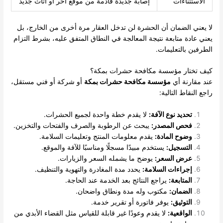
الاستثناءات
إصابة جديدة قادمة من موقع آخر أو أثاث جديد
لا يعني الضمان أن الحشرة لن تدخل العقار مرة أخرى من الخارج، بل
يعني عادة متابعة نتيجة المعالجة في النطاق المتفق عليه، بشرط التزام
الطرفين بالتعليمات.
كيف تختار مؤسسة مكافحة حشرات بمكة؟
عند مقارنة أي
مؤسسة مكافحة حشرات بمكة
أو شركة أو فني مستقل،
راجع النقاط التالية:
تحديد نوع الآفة:
لا يقدم خطة واحدة لجميع الحشرات.
فحص المصدر:
يبحث عن الرطوبة والصرف والفتحات والتخزين.
وضوح المادة:
يقدم معلومات المنتج وتعليمات السلامة.
التسجيل:
يستخدم مبيدًا مسجلًا ومناسبًا للآفة والموقع.
عرض السعر:
يوضح ما يشمله السعر والزيارات.
إجراءات السلامة:
يحدد مدة المغادرة والتهوية والتنظيف.
المتابعة:
يراجع النتائج بعد الخدمة عند الحاجة.
الضمان:
مكتوب وله مدة ونطاق واضحان.
التوثيق:
يوفر فاتورة أو تقرير خدمة.
الواقعية:
لا يقدم وعودًا غير قابلة للقياس مثل القضاء الأبدي من