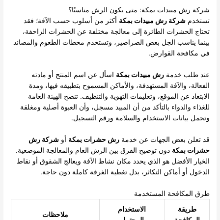
شركة رش مبيدات بمكة: متى يكون الرش مناسبًا؟
تستخدم
شركة رش مبيدات بمكة
أكثر من أسلوب حسب الآفة؛ فقد
تحتاج الحشرات الطائرة إلى معالجة مختلفة عن الحشرات الزاحفة،
بينما يناسب الجل بعض الصراصير، وتستخدم محطات الطعوم والمصائد
في مكافحة القوارض.
عند طلب خدمة
رش مبيدات بمكة
اسأل عن اسم المنتج أو مادته
الفعالة، والآفة المستهدفة، والأماكن المسموح بتطبيقه فيها، ومدة
الابتعاد عن الموقع، وتعليمات التهوية والتنظيف. تنصح الهيئة العامة
للغذاء والدواء بالتأكد من أن المبيد مسجل، وأن العبوة أصلية ومغلقة
وتحمل بيانات الاستخدام والسلامة ورقم التسجيل.
قد تعلن بعض الجهات عن خدمة
رش حشرات بمكة
أو
شركة رش
حشرات بمكة
دون توضيح الفرق بين الرش العام والمعالجة الموضعية.
الخيار الأفضل هو الذي يحدد مكان نشاط الآفة ويعالج الشقوق أو نقاط
الدخول أو أماكن التكاثر، بدل تغطية الغرفة كاملة دون حاجة.
طرق المكافحة المستخدمة
طريقة
الاستخدام
ملاحظات
المكافحة
المحتمل