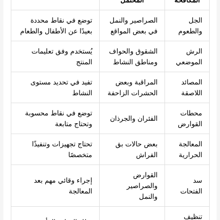
الجل
الصراصير والنمل
توضع في نقاط محددة
والطعوم
في بعض المواقع
بعيدًا عن الأطفال والطعام
الرش
الشقوق والحواف
يُستخدم وفق تعليمات
الموضعي
ومناطق النشاط
المنتج
المصائد
المراقبة وبعض
تفيد في تحديد مستوى
اللاصقة
الحشرات الزاحفة
النشاط
محطات
توضع في نقاط محسوبة
الفئران والجرذان
القوارض
وتحتاج متابعة
المعالجة
بعض حالات بق
تحتاج تجهيزات وتنفيذًا
الحرارية
الفراش
متخصصًا
القوارض
سد
إجراء وقائي مهم بعد
والصراصير
الفتحات
المعالجة
والنمل
تنظيف