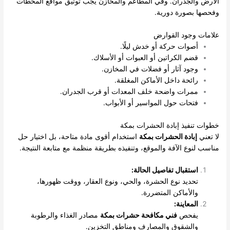
الأرض والجدران. وفي المطاعم والمخازن يجب توثيق مواقع المحطات
وفحصها بصورة دورية.
علامات وجود القوارض
أصوات حركة أو خدش ليلًا.
قضم الكراتين أو العبوات أو الأسلاك.
وجود آثار أو فضلات في المخازن.
رائحة داخل الأماكن المغلقة.
ممرات واضحة خلف المعدات أو قرب الجدران.
فتحات حول المواسير أو الأبواب.
خطوات تنفيذ إبادة الحشرات بمكة
لا تعني
إبادة الحشرات بمكة
استخدام أقوى مادة متاحة، بل اختيار حل
مناسب لنوع الآفة والموقع، وتنفيذه بطريقة منظمة مع متابعة النتيجة.
استقبال تفاصيل الحالة:
تحديد نوع الحشرة، والحي، ونوع العقار، ووقت ظهورها،
والأماكن المتضررة.
المعاينة:
يفحص
فني مكافحة حشرات بمكة
مصادر الغذاء والرطوبة
والشقوق والمصارف ومناطق التخزين.