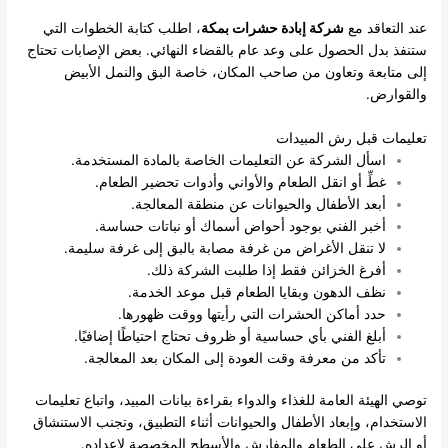
عند التعاقد مع
شركة إبادة حشرات بمكة
، اطلب كتابة الخطوات التي
ستنفذ بدل الحصول على وعد عام بالقضاء النهائي. بعض الإصابات تحتاج
إلى متابعة وتعاون من صاحب المكان، خاصة البق والنمل الأبيض
والقوارض.
تعليمات قبل رش المبيدات
اسأل الشركة عن التعليمات الخاصة بالمادة المستخدمة.
غطِّ أو انقل الطعام والأواني وأدوات تحضير الطعام.
أبعد الأطفال والحيوانات عن منطقة المعالجة.
أخبر الفني بوجود أحواض أسماك أو نباتات حساسة.
لا تنقل الأغراض من غرفة مصابة بالبق إلى غرفة سليمة.
أفرغ الخزائن فقط إذا طلبت الشركة ذلك.
نظف الدهون وبقايا الطعام قبل موعد الخدمة.
حدد أماكن الحشرات التي رأيتها ووقت ظهورها.
أبلغ الفني بأي حساسية أو ظروف تحتاج احتياطًا إضافيًا.
تأكد من معرفة وقت العودة إلى المكان بعد المعالجة.
توصي الهيئة العامة للغذاء والدواء بقراءة بيانات المبيد، واتباع تعليمات
الاستخدام، وإبعاد الأطفال والحيوانات أثناء التطبيق، وتجنب الاستنشاق
أو الرش على الطعام والمفارش والأسطح المخصصة لإعداده.