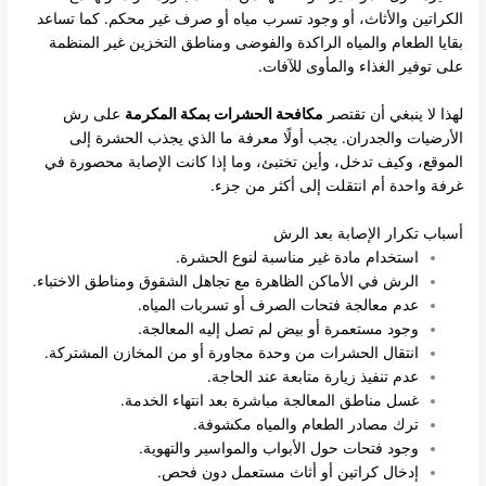
الكراتين والأثاث، أو وجود تسرب مياه أو صرف غير محكم. كما تساعد
بقايا الطعام والمياه الراكدة والفوضى ومناطق التخزين غير المنظمة
على توفير الغذاء والمأوى للآفات.
لهذا لا ينبغي أن تقتصر
مكافحة الحشرات بمكة المكرمة
على رش
الأرضيات والجدران. يجب أولًا معرفة ما الذي يجذب الحشرة إلى
الموقع، وكيف تدخل، وأين تختبئ، وما إذا كانت الإصابة محصورة في
غرفة واحدة أم انتقلت إلى أكثر من جزء.
أسباب تكرار الإصابة بعد الرش
استخدام مادة غير مناسبة لنوع الحشرة.
الرش في الأماكن الظاهرة مع تجاهل الشقوق ومناطق الاختباء.
عدم معالجة فتحات الصرف أو تسربات المياه.
وجود مستعمرة أو بيض لم تصل إليه المعالجة.
انتقال الحشرات من وحدة مجاورة أو من المخازن المشتركة.
عدم تنفيذ زيارة متابعة عند الحاجة.
غسل مناطق المعالجة مباشرة بعد انتهاء الخدمة.
ترك مصادر الطعام والمياه مكشوفة.
وجود فتحات حول الأبواب والمواسير والتهوية.
إدخال كراتين أو أثاث مستعمل دون فحص.