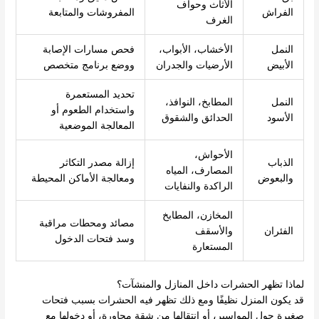
الأثاث وحواف
الفراش
المفروشات والمتابعة
الغرف
النمل
الأخشاب، الأبواب،
فحص مسارات الإصابة
الأبيض
الأرضيات والجدران
ووضع برنامج متخصص
تحديد المستعمرة
النمل
المطابخ، النوافذ،
واستخدام الطعوم أو
الأسود
الحدائق والشقوق
المعالجة الموضعية
الأحواش،
الذباب
إزالة مصدر التكاثر
المصارف، المياه
والبعوض
ومعالجة الأماكن المحيطة
الراكدة والنفايات
المخازن، المطابخ
مصائد ومحطات مراقبة
الفئران
والأسقف
وسد فتحات الدخول
المستعارة
لماذا تظهر الحشرات داخل المنازل والمنشآت؟
قد يكون المنزل نظيفًا ومع ذلك تظهر فيه الحشرات بسبب فتحات
صغيرة حول المواسير، أو انتقالها من شقة مجاورة، أو دخولها مع