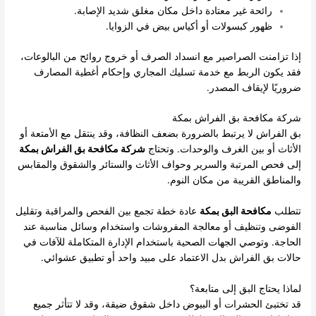
رائحة غير معتادة داخل مكان مغلق شديد الإصابة.
ظهور كبسولات أو أكياس بيض في الزوايا.
إذا تزامنت الصراصير مع انسداد الصرف أو خروج روائح من البالوعات،
فقد يكون الربط مع خدمة تسليك المجاري وإحكام أغطية المصارف
ضروريًا لإيقاف المصدر.
شركة مكافحة بق الفراش بمكة
بق الفراش لا يرتبط بالضرورة بضعف النظافة، وقد ينتقل مع الأمتعة أو
الأثاث أو بين الغرف والوحدات. وتحتاج
شركة مكافحة بق الفراش بمكة
إلى فحص المرتبة والسرير وحواف الأثاث والستائر والشقوق والمقابس
والمناطق القريبة من مكان النوم.
تتطلب
مكافحة البق بمكة
عادة خطة تجمع بين الفحص والمراقبة وتقليل
الفوضى وتنظيف أو معالجة المفروشات واستخدام وسائل مناسبة عند
الحاجة. وتوصي الجهات الصحية باستخدام الإدارة المتكاملة للآفات في
حالات بق الفراش بدل الاعتماد على مبيد واحد أو تطبيق عشوائي.
لماذا يحتاج البق إلى متابعة؟
قد تختبئ الحشرات أو البيوض داخل شقوق ضيقة، وقد لا تتأثر جميع