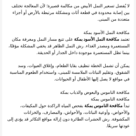
لا يُفضل تسعير النمل الأبيض من مكالمة قصيرة؛ لأن المعالجة تختلف
بين إصابة محدودة في قطعة أثاث ومشكلة مرتبطة بالأرض أو أجزاء
متعددة من المبنى.
مكافحة النمل الأسود بمكة
تعتمد
مكافحة النمل الأسود بمكة
على تتبع مسار النمل ومعرفة مكان
المستعمرة ومصدر الغذاء. رش النمل الظاهر قد يخفي المشكلة مؤقتًا،
بينما تظل المستعمرة موجودة داخل الجدار أو الحديقة.
يمكن أن تشمل الخطة تنظيف بقايا الطعام، وإغلاق العبوات، وسد
الشقوق، وتقليم النباتات الملامسة للمبنى، واستخدام الطعوم المناسبة
في مواقع لا يصل إليها الأطفال أو الحيوانات.
مكافحة الناموس والبعوض والذباب بمكة
مكافحة الناموس بمكة
تبدأ
مكافحة الناموس بمكة
بفحص المياه الراكدة حول المكيفات،
والأحواض، وأوعية النباتات، والأحواش، والمصارف، والخزانات
المكشوفة. رش الحشرات الطائرة دون إزالة مواقع التكاثر قد يؤدي إلى
عودتها سريعًا.