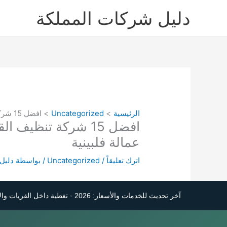
خطي
دليل شركات المملكة
لى
لمحتوى
الرئيسية
Uncategorized
افضل 15 شركة تنظيف القريات 0565243557 دليل ارخص شركات تنظيف المنازل بالقريات عمالة فلبينية
عمالة فلبينية
اترك تعليقاً
/
Uncategorized
/ بواسطة
دليل
آخر تحديث للخدمات والأسعار: 2026 · تغطية داخل القريات والأحياء القريبة حسب توفر الفرق