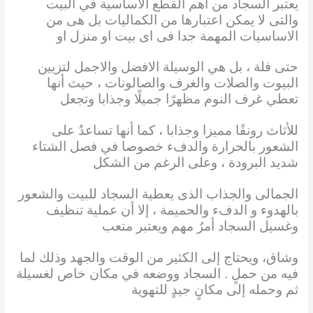
يعتبر السجاد من أهم القطع الاساسية في البيت
والتى لا يمكن اعتبارها من الكماليات بل هى من
الاساسيات المهمة جدا فى اى بيت او منزل او
حتى فلة ، بل هي الوسيلة الافضل والاجمل لتزيين
البيوت
والصلات والغرف والصالونات ، حيث أنها
تعطي غرف النوم مظهرًا جميلًا وجذابا وتجعل
للأثاث رونقًا مميزا
وجذابا ، كما أنها تساعدُ على
الشعور بالحرارة والدفء خصوصا في فصل الشتاء
شديد البرودة ، وعلى
الرغم من الشكل
الجمالى والجذاب الذى يعطية السجاد للبيت والشعور
بالهدوء و الدفء والحميمة ، إلا أن
عملية تنظيف
وغسيل السجاد أمرٌ مهم ويعتبر متعب
وشاق، ويحتاج إلى الكثير من الوقت والجهد وذلك
لما
فيه من حملٍ . السجاد ووضعه في مكان خاص لغسيلة
ثم وحمله إلى مكانٍ جيدٍ للتهوية