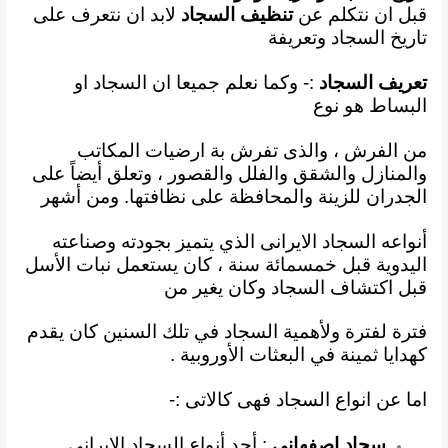
قبل ان نتكلم عن
تنظيف السجاد
لابد ان نتعرف على
تاريخ السجاد وتعريفة
تعريف السجاد
:- وكما نعلم
جميعا ان السجاد او
البساط هو نوع
من الفرش ، والذى تفرش بة ارضيات المكاتب
والمنازل والشقق
والفلل والقصور ، وتعلق أيضاً على
الجدران للزينة والمحافظة على نظافتها. ومن أشهر
أنواعه السجاد
الايرانى الذي
يتميز بجودته وصناعته
اليدوية قبل خمسمائة سنة ، كان يستعمل نبات الأسل
قبل اكتشاف
السجاد وكان يغير من
فترة لفترة ولأهمية السجاد في تلك السنين كان يقدم
كهدايا ثمينة في البعثات
الأوروبية .
اما عن انواع السجاد فهى كالاتى :-
سجاد اصفهاني
: أحد أنواع السجاد الإيراني