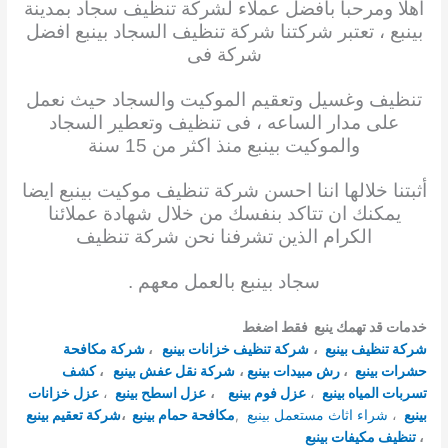
اهلا ومرحبا بافضل عملاء ل
شركة تنظيف سجاد
بمدينة
بينبع ، تعتبر شركتنا شركة تنظيف
السجاد
بينبع افضل
شركة فى
تنظيف وغسيل وتعقيم الموكيت والسجاد حيث نعمل
على مدار
الساعه ، فى
تنظيف وتعطير السجاد
والموكيت بينبع منذ اكثر من 15 سنة
أثبتنا
خلالها اننا
احسن شركة تنظيف
موكيت بينبع ايضا
يمكنك ان تتاكد بنفسك من خلال شهادة عملائنا
الكرام
الذين تشرفنا نحن شركة
تنظيف
سجاد بينبع بالعمل معهم .
خدمات قد تهمك ينبع فقط اضغط
شركة تنظيف بينبع
،
شركة تنظيف خزانات بينبع
،
شركة مكافحة
حشرات بينبع
،
رش مبيدات بينبع
،
شركة نقل عفش بينبع
،
كشف
تسربات المياه بينبع
،
عزل فوم بينبع
،
عزل اسطح بينبع
،
عزل خزانات
بينبع
،
شراء اثاث مستعمل بينبع
,
مكافحة حمام بينبع
،
شركة تعقيم بينبع
،
تنظيف مكيفات بينبع