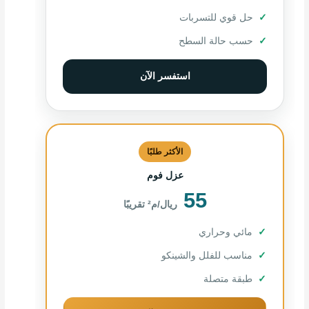
حل قوي للتسربات
حسب حالة السطح
استفسر الآن
الأكثر طلبًا
عزل فوم
55
ريال/م² تقريبًا
مائي وحراري
مناسب للفلل والشينكو
طبقة متصلة