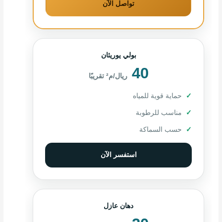
تواصل الآن
بولي يوريثان
40
ريال/م² تقريبًا
حماية قوية للمياه
مناسب للرطوبة
حسب السماكة
استفسر الآن
دهان عازل