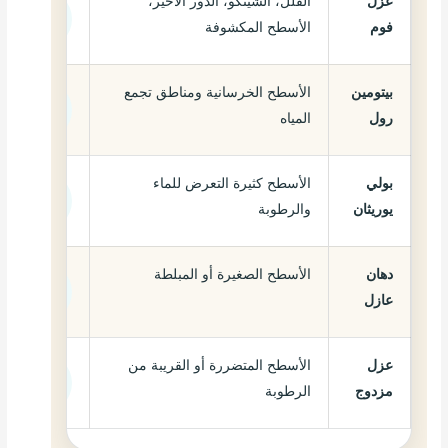
عزل
الفلل، الشينكو، الدور الأخير،
55 – 75
فوم
الأسطح المكشوفة
ريال/م²
بيتومين
الأسطح الخرسانية ومناطق تجمع
25 – 35
رول
المياه
ريال/م²
بولي
الأسطح كثيرة التعرض للماء
40 – 60
يوريثان
والرطوبة
ريال/م²
دهان
الأسطح الصغيرة أو المبلطة
20 – 35
عازل
ريال/م²
عزل
الأسطح المتضررة أو القريبة من
60 – 90
مزدوج
الرطوبة
ريال/م²