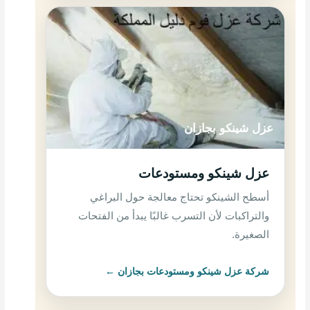
عزل شينكو بجازان
عزل شينكو ومستودعات
أسطح الشينكو تحتاج معالجة حول البراغي
والتراكبات لأن التسرب غالبًا يبدأ من الفتحات
الصغيرة.
شركة عزل شينكو ومستودعات بجازان ←