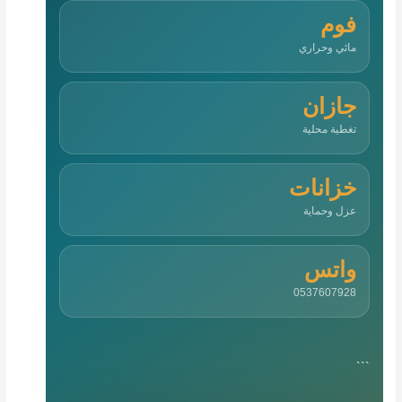
فوم
مائي وحراري
جازان
تغطية محلية
خزانات
عزل وحماية
واتس
0537607928
```