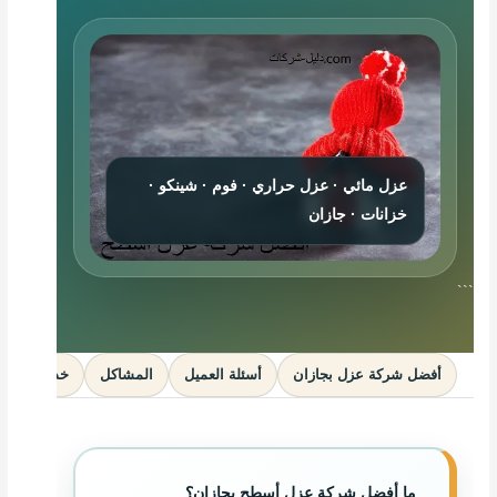
عزل مائي · عزل حراري · فوم · شينكو ·
خزانات · جازان
```
أفضل شركة عزل بجازان
أسئلة العميل
المشاكل
خدمات عزل
ما أفضل شركة عزل أسطح بجازان؟