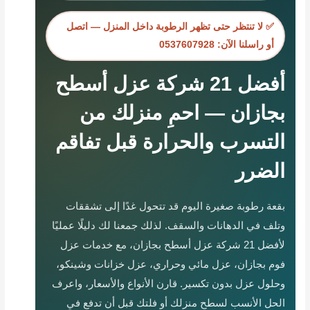
✅ لا تنتظر حتى تظهر الرطوبة داخل المنزل — اتصل
أو راسلنا الآن: 0537607928
أفضل 21 شركة عزل أسطح
بجازان — احمِ منزلك من
التسرب والحرارة قبل تفاقم
الضرر
بقعة رطوبة صغيرة اليوم قد تتحول غدًا إلى تشققات
وتلف في الدهانات والسقف. لذلك جمعنا لك دليلًا عمليًا
لأفضل 21 شركة عزل أسطح بجازان، مع خدمات عزل
فوم بجازان، عزل مائي وحراري، عزل خزانات وشينكو،
وحلول عزل بدون تكسير. قارن الأنواع والأسعار، واعرف
الحل الأنسب لسطح منزلك أو فلتك قبل أن تدفع في