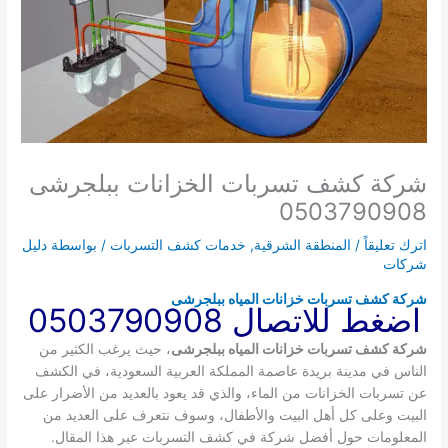
شركة كشف تسربات الخزانات ببلجرشى
0503790908
اترك تعليقاً
/
المنطقة الشرقية
,
خدمات كشف التسربات
/ بواسطة
دليل
شركات
شركة كشف تسربات خزانات المياه ببلجرشى
اضغط للاتصال 0503790908
شركة كشف تسربات خزانات المياه ببلجرشى
، حيث يرغب الكثير من
الناس في مدينة بريدة عاصمة المملكة العربية السعودية، في الكشف
عن تسربات الخزانات من الماء، والذي قد يعود بالعديد من الأضرار على
البيت وعلى كل أهل البيت والأطفال، وسوف نتعرف على العديد من
المعلومات حول أفضل شركة في كشف التسربات عبر هذا المقال.