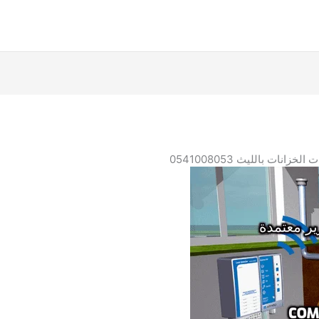
نات بالليث 0541008053