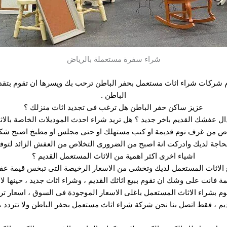
شراء سفرة مستعملة بالرياض
م شركات شراء اثاث مستعمل بحفر الباطن ترحب بك ويسرها ان تقوم بتقدي
الباطن .
عزيز ساكن حفر الباطن هل ترغب فى تجديد اثاث منزلك ؟
ال عفشك القديم باخر جديد ؟ هل تريد شراء احدث الموديلات الخاصة بالاث
لاص من غرف نوم قديمة او كنب مستهلك او حتى مجلس او مطبخ اصبح شكلة
الحاجة لديك وادركت انة اصبح من الضرورى التخلاص من العفش الزائد لت
اشياء اخرى اكثر اهمية من الاثاث المستعمل القديم ؟
 الاثاث المستعمل لديك وتخشى من الاسعار الرخيصة التى تبخس قيمة ع
همة فانت على وشك ان تقوم ببيع اثاثك القديم ، وشراء اثاث جديد ، حينها لا
شراء الاثاث المستعمل باغلى الاسعار الموجودة فى السوق ، اسعار ترضيك 
م ، فقط اتصل بنا نحن شركة شراء اثاث مستعمل بحفر الباطن ولا تتردد ، اتص