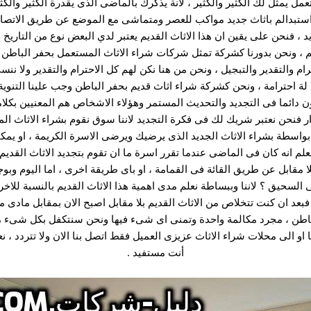
تعمل يمثل لك الكثير والكثير ، لانة يذكرك بالماضى الذى يقدرة الكثير 
استبدالم باثاث جديد مواكب للعصر ومتماشى مع الموضع عن طريق الاتصا
د ، فنحن على يقين ان هذا الاثاث القديم يعتبر لدي البعض نوع من التاريخ
، ونحن بدورنا كشركة تمثل شركات شراء الاثاث المستعمل بحفر الباطن نق
رام والتقدير والتبجيل ، ونحن من هنا نكن لهم كل الاحترام والتقدير ولا نن
لة احترامة ، ونحن كشركة شراء اثاث قديم بحفر الباطن وجب علينا التنوية
ن دائما فى التجديد والتحديث المستمر وهؤلاء الاشخاص هم المعنيين بكلا
ر فنحن نعتبر شريك لك فى فكرة التجديد لاننا سوق نقوم بشراء الاثاث ال
اسطة بشراء الاثاث الجديد الذى يرضيك ويرضى الاسرة الكريمة ، او يم
لم انه كان فى الماضى عندما تقرر اسرة ما ان تقوم بتجديد الاثاث القديم 
لا مقابل عن طريق القائة فى القمامة ، او باى طريقة اخرى ، اما اليوم وب
السحيق ؟ لاننا وببساطة نعلم مدى اهمية هذا الاثاث القديم بالنسبة للاخر
 فبعد ان كنت تتخلاص من الاثاث القديم بلا مقابل اصبح الان بمقابل مادى
ن ، مجرد مكالمة واحدة وتمنى اى شىء فيها ونحن سنتكفل بكل شىء من تقي
 او الى محلات شراء الاثاث عزيزى العميل فقط اتصل بنا الان ولا تتردد ، 
أنت مستفيد .