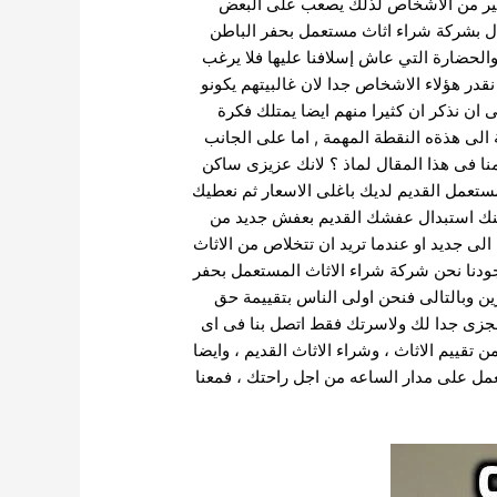
والكثير من الاشخاص لذلك يصعب على البعض
ل بشركة شراء اثاث مستعمل بحفر الباطن
 والحضارة التي عاش إسلافنا عليها فلا يرغب
در هؤلاء الاشخاص جدا لان غالبيتهم يكونو
سى ان نذكر ان كثيرا منهم ايضا يمتلك فكرة
 الى هذةه النقطة المهمة , اما على الجانب
منا فى هذا المقال لماذ ؟ لانك عزيزى ساكن
مستعمل القديم لديك باغلى الاسعار ثم نعطيك
كنك استبدال عفشك القديم بعفش جديد من
الى جديد او عندما تريد ان تتخلاص من الاثاث
وجودنا نحن شركة شراء الاثاث المستعمل بحفر
ين وبالتالى فنحن اولى الناس بتقييمة حق
 مجزى جدا لك ولاسرتك فقط اتصل بنا فى اى
يم الاثاث ، وشراء الاثاث القديم ، وايضا
نعمل على مدار الساعه من اجل راحتك ، فمعنا