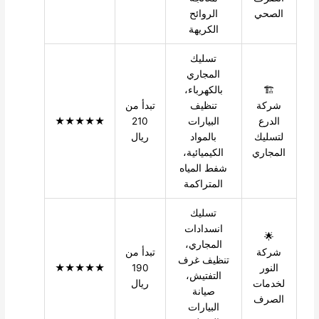
الصحي
الروائح
الكريهة
تسليك
المجاري
🏗️
بالكهرباء،
شركة
تنظيف
تبدأ من
الدرع
البيارات
210
★★★★★
لتسليك
بالمواد
ريال
المجاري
الكيميائية،
شفط المياه
المتراكمة
تسليك
انسدادات
🌟
المجاري،
شركة
تبدأ من
تنظيف غرف
النور
190
★★★★★
التفتيش،
لخدمات
ريال
صيانة
الصرف
البيارات