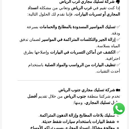
🏘️ شركة تسليك مجاري غرب الرياض
إذا كنت تقيم في
غرب الرياض
وتعاني من مشكلة
انسداد
المجاري أو تسربات البيارات
، فإننا نقدم لك الحلول التالية:
✅
تسليك المواسير المسدودة بالمطابخ والحمامات
بسرعة
ودقة.
✅
إزالة الجير والتكلسات المتراكمة في المواسير
لضمان تدفق
المياه بسلاسة.
✅
الكشف عن أماكن التسربات في البيارات
وإصلاحها بطرق
احترافية.
✅
تنظيف البيارات من الرواسب والمواد الصلبة
باستخدام
أحدث التقنيات.
🏡 شركة تسليك مجاري جنوب الرياض
تخدم شركتنا منطقة
جنوب الرياض
من خلال تقديم
أفضل
حلول تسليك المجاري
، ومنها:
🔹
تسليك بلاعات المطابخ وإزالة الدهون المتراكمة
.
🔹
شفط البيارات باستخدام سيارات شفط حديثة
.
🔹
معالجة مشاكل انسداد المجاري بسبب تراكم الأوساخ