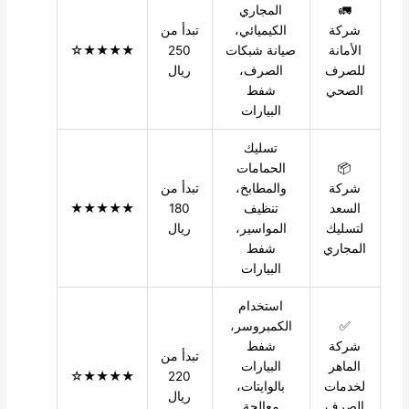
🚛
المجاري
شركة
الكيميائي،
تبدأ من
الأمانة
صيانة شبكات
250
★★★★☆
للصرف
الصرف،
ريال
الصحي
شفط
البيارات
تسليك
📦
الحمامات
شركة
والمطابخ،
تبدأ من
السعد
تنظيف
180
★★★★★
لتسليك
المواسير،
ريال
المجاري
شفط
البيارات
استخدام
✅
الكمبروسر،
شركة
شفط
تبدأ من
الماهر
البيارات
★★★★☆
220
لخدمات
بالوايتات،
ريال
الصرف
معالجة