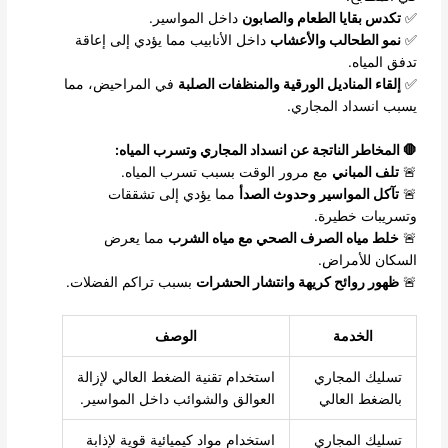
✅
تكدس بقايا الطعام والصابون
داخل المواسير.
✅
نمو الطحالب والأعشاب
داخل الأنابيب مما يؤدي إلى إعاقة
تدفق المياه.
✅
إلقاء المناديل الورقية والمنظفات الصلبة
في المراحيض، مما
يسبب انسداد المجاري.
🛑 المخاطر الناتجة عن انسداد المجاري وتسرب المياه:
🚨
تلف المباني
مع مرور الوقت بسبب تسرب المياه.
🚨
تآكل المواسير وحدوث الصدأ
مما يؤدي إلى تشققات
وتسريبات خطيرة.
🚨
خلط مياه الصرف الصحي مع مياه الشرب
مما يعرض
السكان للأمراض.
🚨
ظهور روائح كريهة وانتشار الحشرات
بسبب تراكم الفضلات.
الخدمة
الوصف
تسليك المجاري
استخدام تقنية الضغط العالي لإزالة
بالضغط العالي
العوالق والشوائب داخل المواسير.
تسليك المجاري
استخدام مواد كيميائية قوية لإذابة