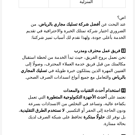
المنزلية
اض؟
عند البحث عن
أفضل شركة تسليك مجاري بالرياض
، من
الضروري اختيار شركة تمتلك الخبرة والاحترافية في تقديم
الخدمة بأعلى جودة، ولهذا نقدم لك أسباب تميز شركتنا:
1️⃣ فريق عمل محترف ومدرب
نحن نعمل بروح الفريق، حيث تبدأ الخدمة من لحظة استقبال
مكالمتك من قبل فريق خدمة العملاء المحترف، وصولًا إلى
الفنيين المهرة الذين يمتلكون خبرة طويلة في
تسليك المجاري
بالرياض
والتعامل مع جميع أنواع انسدادات الصرف الصحي.
2️⃣ استخدام أحدث التقنيات والمعدات
نعتمد على
أحدث الأجهزة التكنولوجية المتطورة
التي تعمل
بكفاءة عالية، وتساعد في التخلص من الانسدادات بسرعة
ودون الحاجة إلى الحفر أو التكسير.
لا نستخدم الطرق التقليدية
،
بل نوفر لك
حلولًا مبتكرة
تحافظ على شبكة الصرف لديك
بحالة ممتازة.