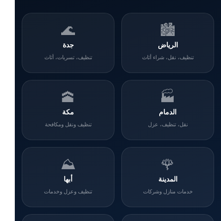
🌊
🏙️
الرياض
جدة
تنظيف، نقل، شراء أثاث
تنظيف، تسربات، أثاث
🕋
🏭
الدمام
مكة
نقل، تنظيف، عزل
تنظيف ونقل ومكافحة
⛰️
🌹
المدينة
أبها
خدمات منازل وشركات
تنظيف وعزل وخدمات