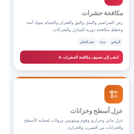
مكافحة حشرات
رش الصراصير والنمل والبق والفئران والحمام بمواد آمنة
وخطط مكافحة دورية للمنازل والشركات.
الرياض
جدة
حفر الباطن
اذهب إلى تصنيف مكافحة الحشرات ←
🏗️
عزل أسطح وخزانات
عزل مائي وحراري وفوم وبيتومين ورولات لحماية الأسطح
والخزانات من التسرب والحرارة.