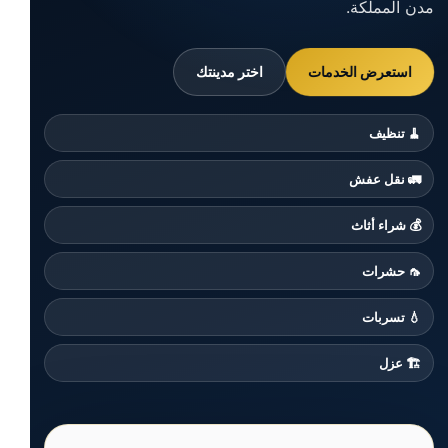
مدن المملكة.
استعرض الخدمات
اختر مدينتك
🧹 تنظيف
🚛 نقل عفش
💰 شراء أثاث
🦟 حشرات
💧 تسربات
🏗️ عزل