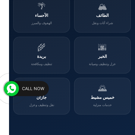
🌴
🏔️
الطائف
الأحساء
شراء أثاث ونقل
الهفوف والمبرز
🌾
🌆
الخبر
بريدة
عزل وتنظيف وصيانة
تنظيف ومكافحة
🌊
🌄
CALL NOW
خميس مشيط
جازان
خدمات منزلية
نقل وتنظيف وعزل