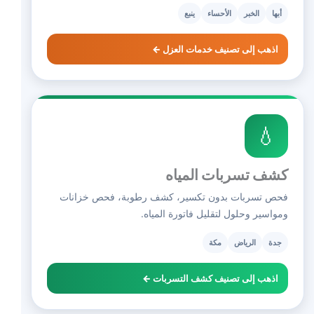
أبها
الخبر
الأحساء
ينبع
اذهب إلى تصنيف خدمات العزل ←
💧
كشف تسربات المياه
فحص تسربات بدون تكسير، كشف رطوبة، فحص خزانات
ومواسير وحلول لتقليل فاتورة المياه.
جدة
الرياض
مكة
اذهب إلى تصنيف كشف التسربات ←