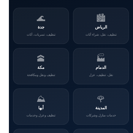
🌊
🏙️
الرياض
جدة
تنظيف، نقل، شراء أثاث
تنظيف، تسربات، أثاث
🕋
🏭
الدمام
مكة
نقل، تنظيف، عزل
تنظيف ونقل ومكافحة
⛰️
🌹
المدينة
أبها
خدمات منازل وشركات
تنظيف وعزل وخدمات