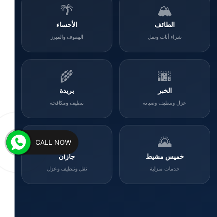
🌴
🏔️
الطائف
الأحساء
شراء أثاث ونقل
الهفوف والمبرز
🌾
🌆
الخبر
بريدة
عزل وتنظيف وصيانة
تنظيف ومكافحة
🌊
🌄
CALL NOW
خميس مشيط
جازان
خدمات منزلية
نقل وتنظيف وعزل