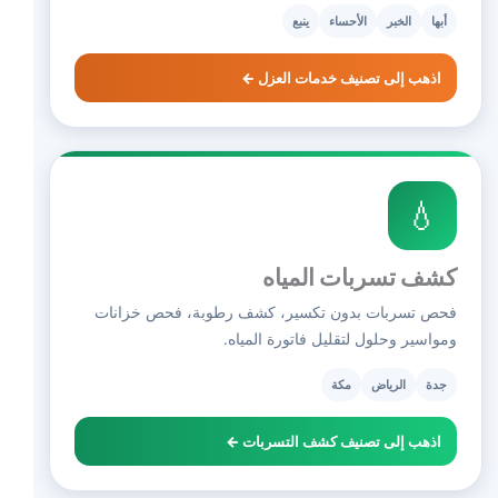
أبها
الخبر
الأحساء
ينبع
اذهب إلى تصنيف خدمات العزل ←
💧
كشف تسربات المياه
فحص تسربات بدون تكسير، كشف رطوبة، فحص خزانات
ومواسير وحلول لتقليل فاتورة المياه.
جدة
الرياض
مكة
اذهب إلى تصنيف كشف التسربات ←