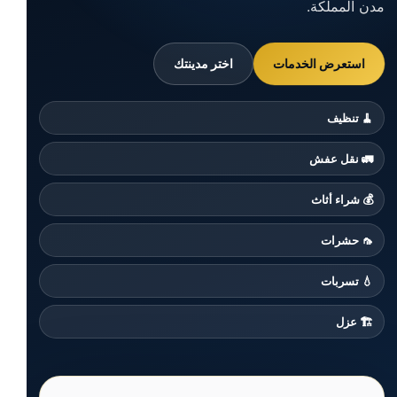
مدن المملكة.
استعرض الخدمات
اختر مدينتك
🧹 تنظيف
🚛 نقل عفش
💰 شراء أثاث
🦟 حشرات
💧 تسربات
🏗️ عزل