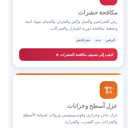
مكافحة حشرات
رش الصراصير والنمل والبق والفئران والحمام بمواد آمنة
وخطط مكافحة دورية للمنازل والشركات.
الرياض
جدة
حفر الباطن
اذهب إلى تصنيف مكافحة الحشرات ←
🏗️
عزل أسطح وخزانات
عزل مائي وحراري وفوم وبيتومين ورولات لحماية الأسطح
والخزانات من التسرب والحرارة.