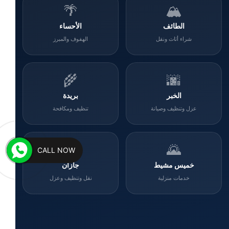
🌴
🏔️
الطائف
الأحساء
شراء أثاث ونقل
الهفوف والمبرز
🌾
🌆
الخبر
بريدة
عزل وتنظيف وصيانة
تنظيف ومكافحة
🌊
🌄
CALL NOW
خميس مشيط
جازان
خدمات منزلية
نقل وتنظيف وعزل