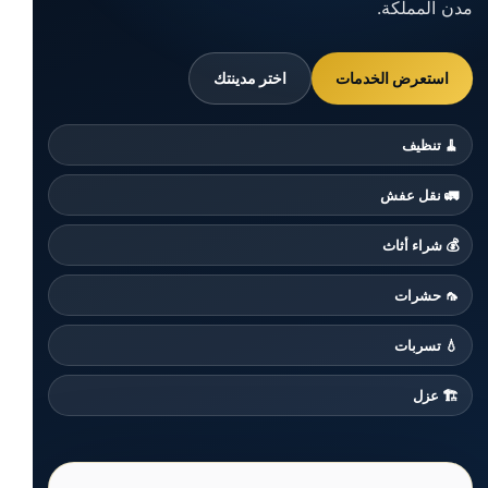
مدن المملكة.
استعرض الخدمات
اختر مدينتك
🧹 تنظيف
🚛 نقل عفش
💰 شراء أثاث
🦟 حشرات
💧 تسربات
🏗️ عزل