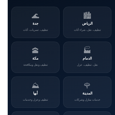
🌊
🏙️
الرياض
جدة
تنظيف، نقل، شراء أثاث
تنظيف، تسربات، أثاث
🕋
🏭
الدمام
مكة
نقل، تنظيف، عزل
تنظيف ونقل ومكافحة
⛰️
🌹
المدينة
أبها
خدمات منازل وشركات
تنظيف وعزل وخدمات