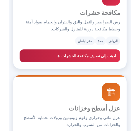
مكافحة حشرات
رش الصراصير والنمل والبق والفئران والحمام بمواد آمنة
وخطط مكافحة دورية للمنازل والشركات.
الرياض
جدة
حفر الباطن
اذهب إلى تصنيف مكافحة الحشرات ←
🏗️
عزل أسطح وخزانات
عزل مائي وحراري وفوم وبيتومين ورولات لحماية الأسطح
والخزانات من التسرب والحرارة.