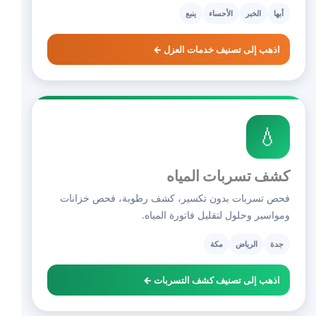
أبها
الخبر
الأحساء
ينبع
اذهب إلى تصنيف خدمات العزل ←
💧
كشف تسربات المياه
فحص تسربات بدون تكسير، كشف رطوبة، فحص خزانات
ومواسير وحلول لتقليل فاتورة المياه.
جدة
الرياض
مكة
اذهب إلى تصنيف كشف التسربات ←