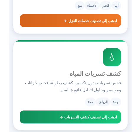
أبها
الخبر
الأحساء
ينبع
اذهب إلى تصنيف خدمات العزل ←
💧
كشف تسربات المياه
فحص تسربات بدون تكسير، كشف رطوبة، فحص خزانات
ومواسير وحلول لتقليل فاتورة المياه.
جدة
الرياض
مكة
اذهب إلى تصنيف كشف التسربات ←