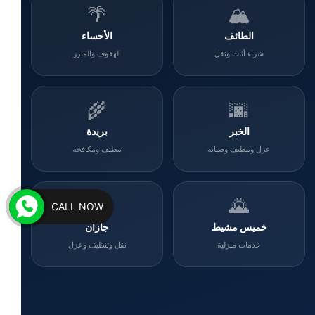
🌴
🏔️
الطائف
الأحساء
شراء أثاث ونقل
الهفوف والمبرز
🌾
🌆
الخبر
بريدة
عزل وتنظيف وصيانة
تنظيف ومكافحة
🌊
🌄
CALL NOW
خميس مشيط
جازان
خدمات منزلية
نقل وتنظيف وعزل