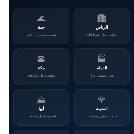
🌊
🏙️
الرياض
جدة
تنظيف، نقل، شراء أثاث
تنظيف، تسربات، أثاث
🕋
🏭
الدمام
مكة
نقل، تنظيف، عزل
تنظيف ونقل ومكافحة
⛰️
🌹
المدينة
أبها
خدمات منازل وشركات
تنظيف وعزل وخدمات