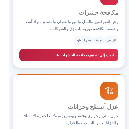
مكافحة حشرات
رش الصراصير والنمل والبق والفئران والحمام بمواد آمنة
وخطط مكافحة دورية للمنازل والشركات.
الرياض
جدة
حفر الباطن
اذهب إلى تصنيف مكافحة الحشرات ←
🏗️
عزل أسطح وخزانات
عزل مائي وحراري وفوم وبيتومين ورولات لحماية الأسطح
والخزانات من التسرب والحرارة.