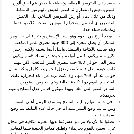
– بعد دهان البيتومين المطاط وتغطيته بالخيش يتم لصق ألواح
الفوم بالخيش المقطرن ثم لصق الخيش بالبيتومين المطاط
وذلك من خلال دهان أو رش البيتومين الساخن على الخيش
المقطرن أي أنه يتم استخدام البيتومين الساخن كلاصق فقط
وبكميات قليلة جدا.
– يوجد أنواع من الفوم وهو يشبه الإسفنج ويعتبر غالي جدا ومن
الممكن أن يصل سعره إلى 860 جنيه مصري للمتر المكعب
ويتم قياسه بالكثافة والسمك. والفل أيضا يشبهه ولكنه أرخص
بكثير منه ويكون أفضل أنواعه وأجودها ذو سمك 5سم ويكون
سعر الفل حوالي 160 جنيه مصري للمتر المكعب، لكن مهما
كانت جودة الفل فإنه لا يقوم بعزل الحرارة بالكامل ولكنه يعزل
حوالي 50 أو 60% منها، وإذا كنت تريد عزل تام للحرارة عليك
باستخدام الفوم ذو التكلفة العالية ويتم بعد رش البيتومين
الساخن لصق الفل أعلاه وبهذا سيكون قد تم عزل أسطح بالفوم
بحريملاء.
– في حالة القيام بتبليط السطح يتم وضع الرمل أعلى الفوم
ومن ثم يتم وضع السيراميك أما في حالة عدم التبليط يتم وضع
أسمنت فقط.
اتصلوا بنا الآن ولا تترددوا فشركتنا لديها الخبرة الكافية في مجال
عزل أسطح بالفوم بحريملاء وتطبق معايير الجودة طبقا لمعايير