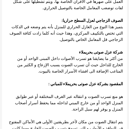
العمل على صهرها في الأفران الخاصة بها، ويتم تشطيلها على شكل
لفات توضعب المعامل الخاصة بالتوصيل الحراري.
الصوف الزجاجي لعزل السطح حراريا:
يتميز هذا النوع من العازل الحراري للمنزل بأنه يتم وضعه في الدكات
التي تختص بالتكييف المركزي، وهذا حيث أنه كلما زادت كثافة الصوف
الزجاجي قل المعامل الخاص بالتوصيل.
شركة عزل صوتى بحريملاء
من أكثر ما يضايقنا هو تسرب الأصوات داخل المبنى الواحد أو من
الخارج للداخل حيث أن تسرب الصوت يسبب الإزعاج و الكثير من
المتاعب الإضافة الى افشاء الأسرار الخاصة بالبيوت.
المقصود بشركة عزل صوتى بحريملاء للمباني :
هو منع تسرب الصوت و انتقاله عبر الغرف المختلفة أو عبر طوابق
المنزل الواحد أو من خارج المبني لداخله مما يحفظ أسرار أصحاب
المنزل و يوفر لهم سبل الراحة.
يتم انتقال الصوت من مكان لأخر بطريقتين الأولى هي الأماكن المفتوح
في النوافذ و الأبواب و التي تسمح بتسرب الصوت للخارج مهما كانت