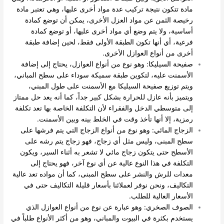
مادة تتكون نتيجة تركيب عدة مواد أخرى عليها، وهي تعتبر مادة
رخيصة الثمن عن مواد العزل الأخرى، يمكن أن توضع كمادة
أساسية، ولا يتم وضع أي مواد أخرى عليها، أو توضع كمادة
فرعية، أي أنها تكون الطبقة الأولى فقط، لحين إضافة طبقة
أخرى من أنواع العوازل الأخرى.
صفيحة السيليكا: وهو نوع من أنواع العوازل، يحتاج إلى إضافة
الأسمنت عليه، لتكوين طبقة سميكة سوداء على سطح المباني،
ويتم توزيع صفيحة السيليكا مع الأسمنت على طول المبني،
ويتميز بأنه عازل للحرارة بشكل كبير جداً، كما أنه يعد حل ممتاز
إلى متوسطي الدخل والفقراء لأن التكلفة الخاصة بها تعد تكلفة
رمزية، إلا أنها تأخذ وقت في الخلط بينه وبين الأسمنت.
الزجاج المائي: وهو نوع من أنواع الزجاج التي يتم فرشها على
سطح المبنى، وليس مثل أي زجاج، فهو زجاج يتم رشه على
الأسطح حتى يتكون زجاج مائي لا تشعر به أثناء السير، ويكون
التكلفة في هذا النوع عالية عن أي نوع آخر، فهو يحتاج إلى
معدات للرش والنشر على سطح المبنى، كما أن مواده تعد عالية
التكاليف، ونحن نوفر لعملائنا بأسعار قليلة التكاليف حتى في
الأسعار العالية للطلب.
الصوف الصخري: وهو عبارة عن نوع من أنواع العوازل الذي
يستخدم بكثرة في البيوت والمباني، وهو من أكثر الأنواع طلباً في