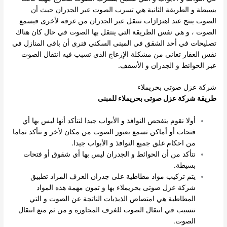
بسيطة و الطريقة الثانية هي تسرب الصوت عبر الجدران حيث أن
الصوت ينتج عند اهتزازات تنتقل عبر الجدران من غرفة لأخرى فيسمع
الصوت ، و هي نفس الطريقة التي ينتقل بها الصوت في حال كان هناك
تصليحات في أحد الشقق في المبنى السكني فنرى أن باقى المنازل في
نفس العقار تعانى من مشكلة الإزعاج الذي تسبب فيه انتقال الصوت
عبر الحوائط و الجدران و الأسقف.
شركة عزل صوتى بحريملاء
طريقة شركة عزل صوتى بحريملاء للمبنى
أولا نقوم بتفحص النوافذ و الأبواب جيدا لنتأكد أنها ليس بها أي
فتحات أو أماكن تسمع بعبور الصوت من مكان لأخر و نتأكد تماما
من احكام غلق جميع النوافذ و الأبواب جيدا.
نتأكد من أن الحوائط و الجدران ليس بها أي شقوق أو فتحات
بسيطة.
يتم تركيب مواد مطاطية على جدران الغرف المراد تطبيق
شركة عزل صوتى بحريملاء بها و تمون مهمة هذه المواد
المطاطية هي امتصاص الذبذبات الناتجة عن الصوت و التي
تتسبب في انتقال الصوت للغرف المجاورة و من ثم منع انتقال
الصوت.