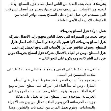
بحريملاء
، حيث يتجه العديد من الناس لعمل نظام عزل للسطح، وذلك
للعديد من الأسباب التي سوف نتعرف عليها، وتعتبر من أفضل الشركات
التي تستخدم في عمل العزل على السطح بسبب توافر العديد من
المكونات الإدارية أو الأيدي العاملة.
عمل شركة عزل اسطح بحريملاء
يوجد العديد من المميزات التي تجعل الناس يتجهون إلى الاتصال بشركة
عزل اسطح بحريملاء، لأنها تتميز بالقدرة على العمل الدائم لعمل عازل
للسطح، وسوف نتناقش في أبرز الأسباب التي تدفع العميل إلى عمل
عزل للسطح، ومن ثم القيام بالاتصال بشركة عزل اسطح بحريملاء دونن
عن باقي الشركات، وهو يكون على النحو التالي:-
لكي يتم الحفاظ على المبنى وسلامته، وبالتالي يتم الحفاظ على
سلامة المقيمين في المبنى.
يعد مهم جداً بسبب المطر، فعند سقوط المطر على أسطح
المنازل، ومن ثم يبدأ الماء في التراكم على سطح المنزل، ومع
كثرة الماء الموجود، يقوم بالتفاعل مع المسامات الموجودة في
الخرسانة الموجودة على السطح، من ما تعمل على تفكك
جزيئات الخرسانة، لكي يقوم الماء بالتخلل من بين هذه الأجزاء
والمسامات، وتقوم بعمل المزيد من التصدعات والقشور، وهذا