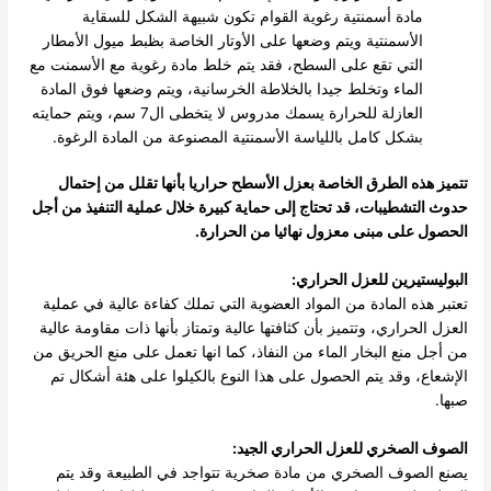
مادة أسمنتية رغوية القوام تكون شبيهة الشكل للسقاية
الأسمنتية ويتم وضعها على الأوتار الخاصة بظبط ميول الأمطار
التي تقع على السطح، فقد يتم خلط مادة رغوية مع الأسمنت مع
الماء وتخلط جيدا بالخلاطة الخرسانية، ويتم وضعها فوق المادة
العازلة للحرارة يسمك مدروس لا يتخطى ال7 سم، ويتم حمايته
بشكل كامل باللياسة الأسمنتية المصنوعة من المادة الرغوة.
تتميز هذه الطرق الخاصة بعزل الأسطح حراريا بأنها تقلل من إحتمال
حدوث التشطيبات، قد تحتاج إلى حماية كبيرة خلال عملية التنفيذ من أجل
الحصول على مبنى معزول نهائيا من الحرارة.
البوليستيرين للعزل الحراري:
تعتبر هذه المادة من المواد العضوية التي تملك كفاءة عالية في عملية
العزل الحراري، وتتميز بأن كثافتها عالية وتمتاز بأنها ذات مقاومة عالية
من أجل منع البخار الماء من النفاذ، كما انها تعمل على منع الحريق من
الإشعاع، وقد يتم الحصول على هذا النوع بالكيلوا على هئة أشكال تم
صبها.
الصوف الصخري للعزل الحراري الجيد:
يصنع الصوف الصخري من مادة صخرية تتواجد في الطبيعة وقد يتم