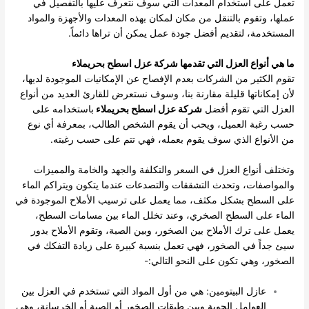
تعمل على استخدام المعدات التي سوف نتعرف عليها بالتفصيل في
عملها، وتقوم بالتنقل من مكان لمكان بهذه المعدات والأجهزة والمواد
المستخدمة، لتقديم أفضل جودة عمل يمكن أن تراها دائماً.
ما هي أنواع العزل التي تقدمها شركة عزل اسطح بحريملاء
تقوم الكثير من الشركات بعدم الإفصاح عن الإمكانيات الموجودة لديها،
لأن إمكاناتها قليلة مقارنة بنا، وسوف نستعرض للقارئ العديد من أنواع
العزل التي تقوم أفضل
شركة عزل اسطح بحريملاء
باستخدامه على
حسب رغبة العميل، ويحب أن يقوم الشخص الطالب، بمعرفة أي نوع
من الأنواع الذي سوف يقوم بعمله، فهي تتم على حسب رغبته.
وتختلف أنواع العزل في السعر والتكلفة والجهد والخامة والمميزات
والمواصفات، وتحدث التشققات والتصدعات عندما يتكون ويتراكم الماء
على السطح بشكل مكثف، مما يعمل على ترسيب الأملاح الموجودة في
الماء على السطح الصخري، وعند تخلل الماء بين مسامات السطح،
يعمل على ترك الأملاح بين الصخور، وبين الصبة، وتقوم الأملاح بدور
سيئ جداً في الصخور، فهي تعمل بنسبة كبيرة على زيادة التفكك في
الصخور، وهي تكون على النحو التالي:-
عازل البيتومين: هي من أول المواد التي تستخدم في العزل بين
العوامل الجوية وبين طبقات الصخور أو الصبة أو الخرسانة، وهي