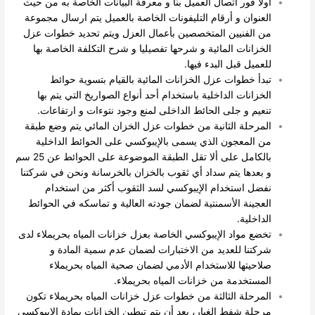
أولا فور اتصال العميل بنا و معرفة البيانات الخاصة به من حيث
العنوان و أرقام التليفونات الخاصة بالعميل يتم ارسال مجموعة
من الفنيين المتخصصين بأعمال العزل ويتم تحديد خطوات عزل
الخزانات المائية و شرحها تفصيليا و شرح التكلفة الخاصة بها
للعميل قبل البدء فيها.
تبدأ خطوات عزل الخزانات المائية بالقيام بتسوية حوائط
الخزانات الداخلية باستخدام أحد أنواع الصواريخ التي يتم بها
تنعيم و جلى الحائط الداخلى لمنع وجود نتوءات و ارتفاعات.
المرحلة الثانية من خطوات عزل الخزان المائي يتم وضع طبقة
من المعجون الذي يسمى بالإيبوكسي على الحوائط الداخلية
بالكامل على ألا تقل الطبقة الموضوعة على الحوائط عن 25 سم
و بعدها يتم سداد أي ثقوب بالخزان بالخرسانة ونحن في شركتنا
نفضل استخدام الإيبوكسي لسد الثقوب أكثر من استخدام
العجينة الأسمنتية لضمان جودته العالية و تماسكه في الحوائط
الداخلية.
تخضع مواد الإيبوكسي الخاصة بعزل خزانات المياه بحريملاء لدى
شركتنا للعديد من الاختبارات لضمان عدم سمية المادة و
صلاحيتها للاستخدام الأدمي لضمان صحية المياه بحريملاء
المستخدمة من خزانات المياه بحريملاء.
المرحلة الثالثة من خطوات عزل خزانات المياه بحريملاء تكون
مرحلة شفط الغبار، بعد أن يتم تبطين الخزانات بمادة الإيبوكسي