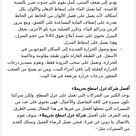
يؤدي إلى ضعف المبني، كمل يقوم على حدوث ضرر بالنسبة
للأعمدة، كما يعمل الماء على إسقاط الدهان والألوان بكل
أشكاله، لأنه يعمل على فصل الألوان من الحائط عن الحائط
بقدرته على إضعاف المادة المساعدة على اللصق، ومع مرور
الزمن وتراكم الماء، وتكرر العملية مرة تلو الأخرى، يجعل
المنزل يحتوي على نسبة أملاح تفوق 40% من حجم المنزل،
وهذا يعمل على إسقاط المنزل.
تمنع وصول الحرارة الشديدة إلى السكان الموجودين في
الأسفل، في الطبقة العازلة تكون طبقة مقاومة وعاكسة
للحرارة، وتعمل على سحب البرودة فقط، وتقوم بتصدير درجات
الحرارة القليلة إلى باقي أجزاء البيت، ومن ثم يصبح من الصعب
الشعور بدرجات حرارة مرتفعة في هذا البيت.
أفضل شركة عزل اسطح بحريملاء
يوجد الكثير من الشركات التي تعمل على عزل السطح، ولكن شركتنا
تكون مميزة في كافة التفاصيل والأعمال، فهي تحتوي على عدد من
المميزات التي تجعلها أفضل من غيرها في هذا المجال بشتى الطرق،
وعند التعرف على أفضل
شركة عزل اسطح بحريملاء
، سوف تقوم
بالاتصال بنا دونن عن غيرنا، فنحن نعمل لإرضاء العميل ونمتلك العديد
من المميزات مثل:-