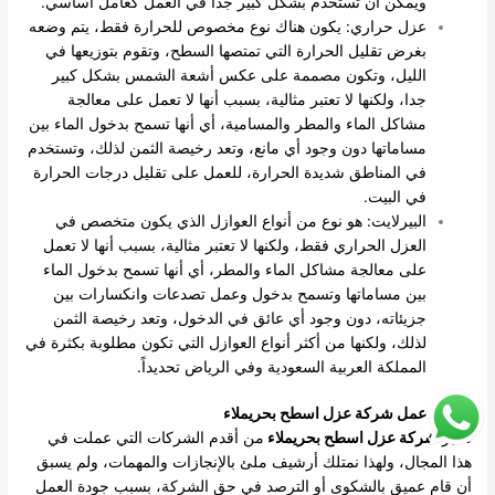
ويمكن أن تستخدم بشكل كبير جداً في العمل كعامل أساسي.
عزل حراري: يكون هناك نوع مخصوص للحرارة فقط، يتم وضعه
بغرض تقليل الحرارة التي تمتصها السطح، وتقوم بتوزيعها في
الليل، وتكون مصممة على عكس أشعة الشمس بشكل كبير
جدا، ولكنها لا تعتبر مثالية، بسبب أنها لا تعمل على معالجة
مشاكل الماء والمطر والمسامية، أي أنها تسمح بدخول الماء بين
مساماتها دون وجود أي مانع، وتعد رخيصة الثمن لذلك، وتستخدم
في المناطق شديدة الحرارة، للعمل على تقليل درجات الحرارة
في البيت.
البيرلايت: هو نوع من أنواع العوازل الذي يكون متخصص في
العزل الحراري فقط، ولكنها لا تعتبر مثالية، بسبب أنها لا تعمل
على معالجة مشاكل الماء والمطر، أي أنها تسمح بدخول الماء
بين مساماتها وتسمح بدخول وعمل تصدعات وانكسارات بين
جزيئاته، دون وجود أي عائق في الدخول، وتعد رخيصة الثمن
لذلك، ولكنها من أكثر أنواع العوازل التي تكون مطلوبة بكثرة في
المملكة العربية السعودية وفي الرياض تحديداً.
طريقة عمل شركة عزل اسطح بحريملاء
تعتبر
شركة عزل اسطح بحريملاء
من أقدم الشركات التي عملت في
هذا المجال، ولهذا نمتلك أرشيف ملئ بالإنجازات والمهمات، ولم يسبق
أن قام عميق بالشكوى أو الترصد في حق الشركة، بسبب جودة العمل