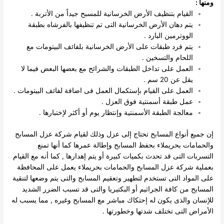
ومنها :
القيام بتنظيف الأرض الخرسانية للمسبح جيداً من الأتربة .
يتم دهان الأرض الخرسانية التى تم تنظيفها بالفرشاه بطبقة
الووترمين البارد .
يتم فرد طبقات على الأرض الخرسانية بلفائف البيتومات مع
اللحام والتسخين .
العمل على تداخل الطبقات والشرائح مع بعضها البعض فيما لا
يقل عن 20 سم .
العمل على القيام بإستكمال العمل فى اضافة لفائف البيتومات .
عمل طبقة أسمنتية فوق العزل .
معالجة الطبقة الأسمنتية وإنتظار يوم أو أكثر لإختبارها .
إن جميع أنواع المسابح تحتاج إلى عزل وذلك لقيام شركة عزل المسابح
والحمامات بحريملاء بحفظ المسابح وإطالة عمرها كما أنها تمنع
التسربات التى قد تحدث بكميات كبيرة أو يتم إهدارها , كما أنه مع القيام
بعملية شركة عزل المسابح والحمامات بحريملاء يعمل على المحافظة
على المواد التى تستخدم لتطهير وتعقيم المسابح والتى يتم وضعها لتنقية
المسابح من كافة الجراثيم أو البكتيريا والتى قد تسبب الضرر الشديد
للإنسان والذى يكون له إحتكاك مباشر مع المسابح وغيره , مما يسبب له
الأمراض التى تختلف شدتها وخطورتها .