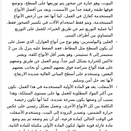
البيوت، وهو عبارة عن صخور يتم توزيعها على السطح، وتوضع
فوقها طبقة رقيقة جداً من الأسمنت، ويعد من أفضل الأنواع
المستخدمة كعازل في العمل، كما أنها تعد من أرخص الأنواع
المستخدمة، ويتم فقط استخدام الآلات في تكسير الصخور فقط،
أما عملية التوزيع تتم عن طريق الخبراء، للعمل على التوزيع
المتساوي بين أطراف المبنى.
الفلين والبولسترين: وهو نوع من أنواع العوازل، الذي تعمل على
أن يكون السطح مثل المطاط، فعند الضغط عليه ينزل بك من 2
سنتيمتر إلى 4 سنتيمتر، وهو يعتبر أقل الأنواع كلفة، ويعتبر
عاكس للحرارة بشكل كبير جداً، ويتم العمل عن طريق وضعهم
على هيئة ألواح متراصة فوق بعضهم البعض، أو بجانب بعضهم
البعض، وتستخدم على أسطح المباني العالية شديدة الارتفاع،
لأنها تعد حل آمن وسليم.
الأسفلت: يعد هو المادة الأولية المستخدمة في هذا العمل، تكون
من أكثر المواد المطلوبة للعمل بها على مستوى المملكة، وهذا
بسبب أن وضعها يكون بسرعة شديدة، كما أنها تكون رخيصة
التكلفة بين كل الأنواع الأخرى، وتعمل بشكل رئيسي على عكس
حرارة الشمس، وتصدير البرودة إلى البيت، ويستخدم الأسفلت
في الوقت الحالي كمادة فرعية، أي أن يتم وضعه ثم يتم وضع
مادة عازلة قوية عليها، لتكون المادة الأولى مكملة للمادة الثانية،