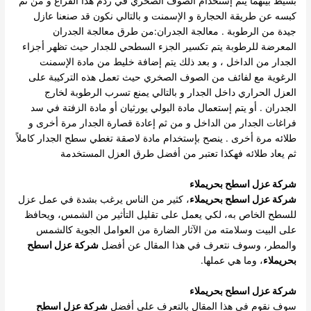
بسيط بينهما يتم إستخدام الصوف الصخري في ردم هذا الفراغ و من ثم
كبسه عن طريقة الحجارة و الإسمنت و بالتالي نكون قد صنعنا عازل
جيدة من الرطوبة . معالجة الجدران:من طرق معالجة الجدران
المعرضة للرطوبة يتم تكسير الجزء السطحي للجدار حيث تظهر أجزاء
الجدار من الداخل ، و بعد ذلك يتم إضافة خليط من مادة الإسمنت
الرغوية مع لفائف من الصوف الصخري حيث تعمل هذه التركيبة على
العزل الحراري داخل الجدار و بالتالي يمنع تسرب الرطوبة لخارج
الجدران . أو يتم إستعمال مادة البولي يورثيان أو مادة الزفتة في سد
فراغات الجدار من الداخل و من ثم إعادة قصارة الجدار مرة أخرى و
طلائه مرة أخرى . ينصح بإستخدام مادة لاصقة تغطي سطح الجدار كاملاً
ثم يعاد طلائه فهكذا تعتبر من أفضل طرق العزل المستخدمة
شركة عزل اسطح بحريملاء
شركة عزل اسطح بحريملاء
، كثير من الناس يرغب بشدة في عمل عزل
للسطح الخاص به، لكي يعمل على تقليل التأثير من الشمس، ويحافظ
على البيت وسلامته من الآثار الضارة من العوامل الجوية كالشمس
والمطر، وسوف نتعرف في هذا المقال عن أفضل
شركة عزل اسطح
بحريملاء
، وما هي عملها.
شركة عزل اسطح بحريملاء
سوف نقوم في هذا المقال بالتعرف على أفضل
شركة عزل اسطح