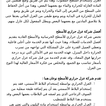
العزل بإستخدام السطح المقلوب، وهذا يتم عن طريق وضع طبقتين من
المادة العازلة للحرارة والماء مع بعضهما البعض، وهذا من أجل الحفاظ
على السطح من التعرض إلى الماء والحرارة ويتم عن طريق وضع
العازل للحرارة في البداية ويتم وضع طبقى من العزل المائي بعدها حتى
يلا تتلاصق المادتين مع بعضهما البعض ويبطل المفعول لكل عازل منهم.
أفضل شركة عزل حراري للأسطح
تختص شركة عزل حراري للأسطح الخرسانية والأسطح العادية بتقديم
أفضل الخدمات للعملاء، وهذا حيث أنها تقدم الخدمة على أعلى فاعلية
وتعطي العميل القدرة على حل المشكلة التي تواجهه من تسرب
الحرارة داخل المنزل، فهذه الخدمة تتم في الأماكن التي تزيد درجة
حرارتها فوق المعتاد، وقد تقدم الخدمة من قبل شركة عزل حراري
بأسعار تتناسب مع الجميع، والتخلص من فكرة الأسعار العالية لهذا النوع
من العزل.
تقدم شركة عزل حراري للأسطح نوعان هما
:
العزل الحراري بواسطة إستخدام البلاط الأسمنتي، فقد يتم
إستخدام البلاط الأسمنتي بعد أن يتم إضافة طبقة سفلية من
الصوف الزجاجي الذي يتم لصقه في البلاطات بعضها البعض وقد
يستخدم هذا البلاط للتشطيب
العزل الحراري بواسطة إستخدام مادة اليلتون والتي تعتبر هي