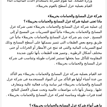
وزارة الصحة، كما تقوم الشركة باستخدام أحدث الماكينات أثناء
القيام بعملية عزل أسطح بالفوم بحريملاء.
شركة عزل المسابح والحمامات بحريملاء
ماذا تعنى عملية شركة عزل المسابح والحمامات بحريملاء ؟
إن عملية شركة عزل المسابح والحمامات بحريملاء تعنى شركة عزل
المسابح والحمامات بحريملاء مائياً لمنع التسريبات من المسبح أو إلى
المسبح , حيث يتم شركة عزل المسابح والحمامات بحريملاء مائياً عن
طريق وضع بعض الطبقات التى تتميز بسمكها على أسطح المسابح وذلك
لمنع التسريبات المائية والتتى قد تنتج عن الأمطار أو الخزانات أو حتى
مختلف أشكال الرطوبة , وتتميز هذه الطبقات بأنها تكون شديدة
المقاومة للتآكل مما يجعلها تستمر لفترات طويلة وتتناسب فى شركة
عزل المسابح والحمامات بحريملاء .
عند القيام بعملية شركة عزل المسابح والحمامات بحريملاء يتم التأكد
من عدة أشياء أولها هو التأكد من أن المواد المستخدمة فى شركة عزل
المسابح والحمامات بحريملاء غير سامة وذات فعالية عالية ومتعارف
عليها , وتمتاز بأنها ذات مواصفات عالمية وتحت ضمان لأفضل النتائج
لعدة فترات طويلة ومناسبة لشركة عزل المسابح والحمامات بحريملاء .
ما هى أنواع شركة عزل المسابح والحمامات بحريملاء ؟