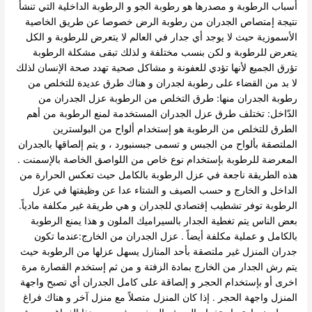
أسباب الرطوبة و مصدرها هو رطوبة الجو و الرطوبة الداخلية التي تنشأ
نتيجة إمتصاص الجدران من رطوبة الرض خصوصا عن طريق الخاصية
الأسموزية حيث لا يوجد أي جدار في العالم لا يتعرض للرطوبة و الكل
يتعرض للرطوبة و لكن بنسب مختلفة و لذلك تبقى مشكلة الرطوبة
تؤرق الجميع لأنها تؤدي للعفونة و مشاكل صحية تهدد صحة الإنسان لذلك
لا بد من القضاء على رطوبة لجدران و هناك طرق عديدة للتخلص من
رطوبة الجدران منها: طرق التخلص من الرطوبة عزل الجدران من
الدّاخل: تختلف طرق عزل الجدران المستخدمة لمنع الرطوبة من أهم
الطرق للتخلص من الرطوبة هو إستخدام ألواح من البولسترين
الملتصقة بألواح من الجبس و تسمى جبسنبورد ، و يتم إلصاقها بالجدران
المعرضة للرطوبة بإستخدام نوع خاص من اللواصق الخاصة بالإسمنت .
هذه الطريقة ناجعة في عزل الرطوبة بالكامل حيث تعكس الحرارة من
الداخل و الخارج و حسب الصيف و الشتاء عدا عن وظيفتها في عزل
الرطوبة توفر تشطيب إقتصادي للجدران و هي طريقة غير مكلفة مادياً.
بعض الناس يتم تغطية الجدار بالسيراميك الملون و هذا يمنع الرطوبة
بالكامل و عملية مكلفة أيضاً . عزل الجدران من الخارج:عندما تكون
جدران المنزل غير ملتصقة بأحد المنازل يسهل عزلها من الرطوبة حيث
يتم رش الجدار من الخارج بمادة الزفتة و من ثم إستخدم القصارة مرة
اخرى أو بإستخدام الحجر و إلصاقة على كامل الجدران أي تصبح واجهة
المنزل واجهة الحجر . إذا كان المنزل متصلاً مع منزل آخر و هناك فراغ