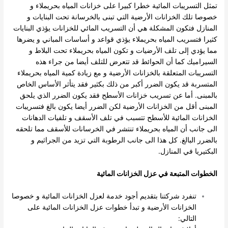
تمثل التسريبات المائية خطرا كبيرا على خزانات المياه بحريملاء و
خصوصا تلك الخزانات الأرضية التي تبنى بالخرسانة تحت البنايات و
المنازل فتكون المشكلة هي أن التسريب المائي للخزانات يؤذي البنايات
كثيرا فتسريب المياه بحريملاء يؤذي قواعد و أساسات المباني و يضرها
مما يؤدي إلى تلف الأرضيات و تكون المياه بحريملاء تحت البلاط و
السيراميك كما أن الحوائط قد تتعرض للتلف أيضا من جراء هذه
التسريبات المتعلقة بالخزانات الأرضية و مع زيادة كمية المياه بحريملاء
المتسربة قد يكون الضرر أكبر من ذلك بكثير فقد يتأثر الأساس الخاص
بالمبنى. أما عن تسريب خزانات الأسطح فقد يكون الضرر الذي يلحق
المبنى أقل من الخزانات الأرضية لكن الضرر أيضا يكون بالغ فتسريبات
الخزانات المائية للأسطح تتسبب في تلف الأسقف و تلفيات الدهانات
الى جانب أن المياه بحريملاء تنتشر في الخرسانات للأسقف مما تلحقه
بالضرر البالغ. كل هذا الى جانب الرطوبة التي تزيد من الجراثيم و
البكتيريا في المنازل.
الخطوات المتبعة في عزل الخزانات المائية
تنفرد شركتنا بتقديم أجود خدمة لعزل الخزانات المائية و خصوصا
الخزانات الأرضية و تبدأ خطوات عزل الخزانات المائية على
التالي: