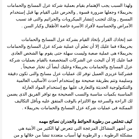
ولهذا السبب يجب الإهتمام بقيام بعملية شركة عزل المسابح والحمامات
بحريملاء وجعلها ضرورة قسوة , والحرص على القيام بها قبل إستخدام
المسبح , وذلك لتجنب إنتشار الميكروبات والجراثيم والتى قد تسبب
الأمراض والحساسية لأفراد الأسرة خاصة الأطفال وكبار السن .
عند إتخاذك القرار بإتخاذ القيام بشركة عزل المسابح والحمامات
بحريملاء فما عليك إلا أن تعلم أن عملية شركة عزل المسابح والحمامات
بحريملاء هى عملية صعبة وليست سهلة حتى يقوم بها الشخص العادى
فما عليك إلا أن البحث عن الشركات المتخصصة بالقيام بعمليات شركة
عزل المسابح والحمامات بحريملاء وعليك أيضاً أن تختار صحيحاً ,
فشركتنا عزيزى العميل توفر لك عمليات عزل مسابح والتى تكون دقيقة
وسليمة وتتم بطريقة صحيحة مع إستخدام أحدث الأساليب العالمية
والتنكنولوجية الحديثة والتعارف عليها مع إستخدام المواد العازلة
المناسبة بكميات مناسبة والنسب الصحيحة مع توافر الفريق الذى يضمن
لك الراحة والسرعة مع الالتزام بالوقت المتفق عليه وبأقل التكاليف
الممكنة فى عمليات شركة عزل المسابح والحمامات بحريملاء .
كيف تتخلص من رطوبة الحوائط والجدران نصائح مهمه
من أشهر المشاكل المزعجة التي تتعرض لها الكثير من الأبنية هي
مشكلة الرطوبة ، و الرطوبة لها أسباب متعددة تنشأ من خلالها و من