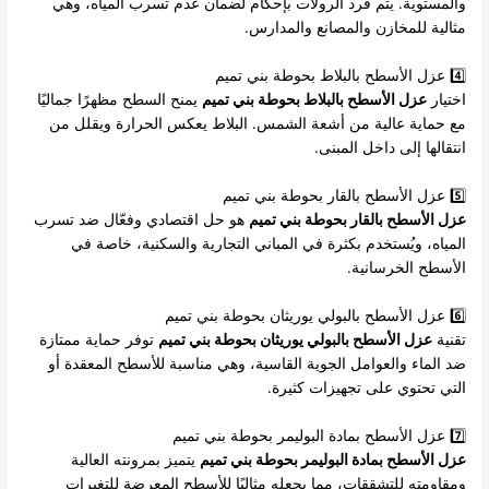
والمستوية. يتم فرد الرولات بإحكام لضمان عدم تسرب المياه، وهي
مثالية للمخازن والمصانع والمدارس.
4️⃣ عزل الأسطح بالبلاط بحوطة بني تميم
اختيار
عزل الأسطح بالبلاط بحوطة بني تميم
يمنح السطح مظهرًا جماليًا
مع حماية عالية من أشعة الشمس. البلاط يعكس الحرارة ويقلل من
انتقالها إلى داخل المبنى.
5️⃣ عزل الأسطح بالقار بحوطة بني تميم
عزل الأسطح بالقار بحوطة بني تميم
هو حل اقتصادي وفعّال ضد تسرب
المياه، ويُستخدم بكثرة في المباني التجارية والسكنية، خاصة في
الأسطح الخرسانية.
6️⃣ عزل الأسطح بالبولي يوريثان بحوطة بني تميم
تقنية
عزل الأسطح بالبولي يوريثان بحوطة بني تميم
توفر حماية ممتازة
ضد الماء والعوامل الجوية القاسية، وهي مناسبة للأسطح المعقدة أو
التي تحتوي على تجهيزات كثيرة.
7️⃣ عزل الأسطح بمادة البوليمر بحوطة بني تميم
عزل الأسطح بمادة البوليمر بحوطة بني تميم
يتميز بمرونته العالية
ومقاومته للتشققات، مما يجعله مثاليًا للأسطح المعرضة للتغيرات