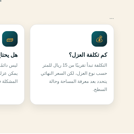
```
🧱
💰
كم تكلفة العزل؟
هل يحتا
التكلفة تبدأ تقريبًا من 15 ريال للمتر
ليس دائمً
حسب نوع العزل، لكن السعر النهائي
يمكن عزله
يتحدد بعد معرفة المساحة وحالة
المشكلة ف
السطح.