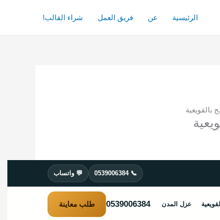
الرئيسية
عن
فريق العمل
شراء القالب!
📞 0539006384
💬 واتساب
0539006384
طلب معاينة
قويعية
عزل المدن