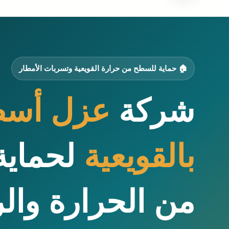
🏠 حماية للسطح من حرارة القويعية وتسربات الأمطار
شركة
عزل أس
بالقويعية
لحماية
من الحرارة وال