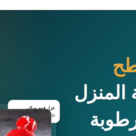
طح
 المنزل
عزل فوم ومائي
رطوبة
للأسطح والفلل والاستراحات