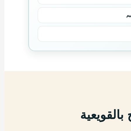
يم
بالقويعية