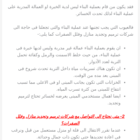
فقد يكون من قام بعملية البناء ليس لدية الخبرة او العمالة المدربة على
عملية البناء لذلك تحدث الخسائر.
فالعيوب التي يجب تجنبها عند عملية البناء والتى تجعلنا فى حاجة الى
شركات ترميم وتجديد منازل وفلل الصفرات كما يلى:-
ان يقوم بعملية البناء عمالة غير مدربة وليس لديها خبرة فى
عملية البناء، من حيث خلط الاسمنت والرمل وكفائة تحمل
التربة لعدد الأدوار.
ان تكون هناك تسريبات مياة داخل التربة تحدث شروخ فى
المبنى بعد مده من الوقت.
الخزانات التى تكون بجانب المبنى او فى الاعلى مما تسبب
انتفاخ للمبنى من كثرة تسرب المياه.
ايضا اهمال مستخدمي المبنى يعرضه لخسائر تحتاج لترميم
وتجديد.
2- متى نحتاج الى التواصل مع شركات ترميم وتجديد منازل وفلل
الصفرات؟
عندما نقرر الانتقال الى فلة او منزل مستعمل من قبل ونرغب
فى اعادة تجديدها حتى تكون ذات جمال وحداثة.