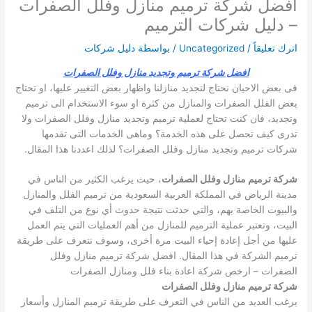
افضل شركة ترميم منازل وفلل الصفرات
– دليل شركات الترميم
اترك تعليقاً
/
Uncategorized
/ بواسطة
دليل شركات
افضل شركة ترميم وتجديد منازل وفلل الصفرات
فى بعض الاحيان نحتاج لتجديد منازلنا واظهار بعض التغيير عليها، او تحتاج
بعض الفلل الصفرات والمنازل من كثرة او سوء الاستخدام الى ترميم
وتجديد، فان كنت تحتاج لعملية ترميم وتجديد منازل وفلل الصفرات ولا
تدرى كيف تحصل على هذه الخدمة؟ وماهى الخدمات التى تقدمها
شركات ترميم وتجديد منازل وفلل الصفرات؟ لذلك اعددنا هذا المقال.
شركة ترميم منازل وفلل الصفرات
، حيث يرغب الكثير من الناس في
مدينة الرياض في المملكة العربية السعودية من ترميم الفلل والمنازل
والبيوت الخاصة بهم، والتي حدثت نتيجة حدوث أي نوع من التلف في
البيت، وتعتبر عملية الترميم للمنازل من أهم العمليات التي يتم العمل
عليها من أجل إعادة إحياء البيت مرة أخرى، وسوف نتعرف على طريقة
ترميم الشركة في هذا المقال.
افضل شركة ترميم منازل وفلل
الصفرات – ارخص شركة اعادة بناء فلل ومنازل الصفرات
شركة ترميم منازل وفلل الصفرات
يرغب العديد من الناس في التعرف على طريقة ترميم المنازل وأسعار