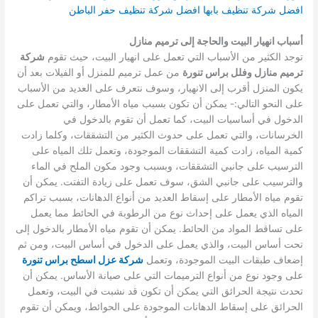
افضل شركة تنظيف بابها
افضل شركة تنظيف حفر الباطن
أسباب انهيار البيت والحاجة إلى ترميم منازل
توجد الكثير من الأسباب التي تعمل على انهيار البيت، حيث تقوم
شركة
ترميم منازل وفلل براس تنورة
من عمل ترميم للمنزل أو الفيلات بعد أن
يكون المنزل أقرب إلى الانهيار، وسوف نتعرف على العديد من الأسباب
على النحو التالي:-
يمكن أن تكون بسبب مياه الأمطار، والتي تعمل على
الدخول في أساسيات البيت، كما تعمل أن تقوم بالدخول في
الخرسانات، والتي تعمل على حدوث الكثير من التشققات، وكلما زادت
كمية المياه، زادت كمية التشققات الموجودة، وتعمل تلك المياه على
الترسيب على جانبي التشققات، وبسبب وجود مكون الملح في الماء
والترسيب على جانبي الشق، سوف تعمل على زيادة التفتت.
يمكن أن
تقوم مياه الأمطار على إسقاط العديد من أنواع الدهانات، بسبب تراكم
المياه الذي يعمل على إحداث نوع من الرطوبة في الحائط مما يعمل
على تساقط المواد من الحائط.
يمكن أن تقوم مياه الأمطار بالدخول إلى
تحت أساس البيت، والذي يعمل على الدخول في أساس البيت، ومن ثم
إضعاف طبقات البيت الموجودة، وتعمل
شركة عزل اسطح براس تنورة
على وجود نوع من أنواع الترميمات التي على صيانة الأساس.
يمكن أن
تحدث نتيجة الحرائق التي يمكن أن تكون قد نشبت في البيت، وتعمل
الحرائق على إسقاط الدهانات الموجودة على الحوائط، ويمكن أن تقوم