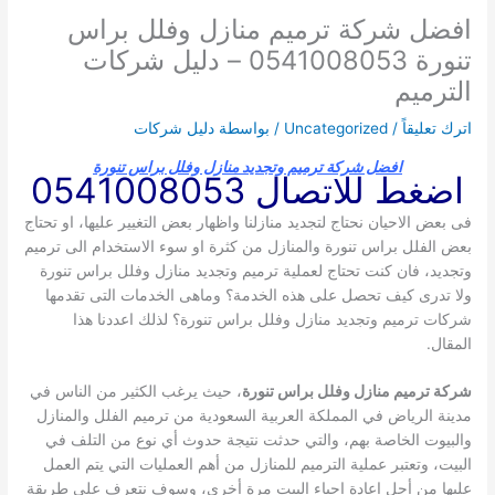
افضل شركة ترميم منازل وفلل براس
تنورة 0541008053 – دليل شركات
الترميم
اترك تعليقاً
/
Uncategorized
/ بواسطة
دليل شركات
افضل شركة ترميم وتجديد منازل وفلل براس تنورة
اضغط للاتصال 0541008053
فى بعض الاحيان نحتاج لتجديد منازلنا واظهار بعض التغيير عليها، او تحتاج
بعض الفلل براس تنورة والمنازل من كثرة او سوء الاستخدام الى ترميم
وتجديد، فان كنت تحتاج لعملية ترميم وتجديد منازل وفلل براس تنورة
ولا تدرى كيف تحصل على هذه الخدمة؟ وماهى الخدمات التى تقدمها
شركات ترميم وتجديد منازل وفلل براس تنورة؟ لذلك اعددنا هذا
المقال.
شركة ترميم منازل وفلل براس تنورة
، حيث يرغب الكثير من الناس في
مدينة الرياض في المملكة العربية السعودية من ترميم الفلل والمنازل
والبيوت الخاصة بهم، والتي حدثت نتيجة حدوث أي نوع من التلف في
البيت، وتعتبر عملية الترميم للمنازل من أهم العمليات التي يتم العمل
عليها من أجل إعادة إحياء البيت مرة أخرى، وسوف نتعرف على طريقة