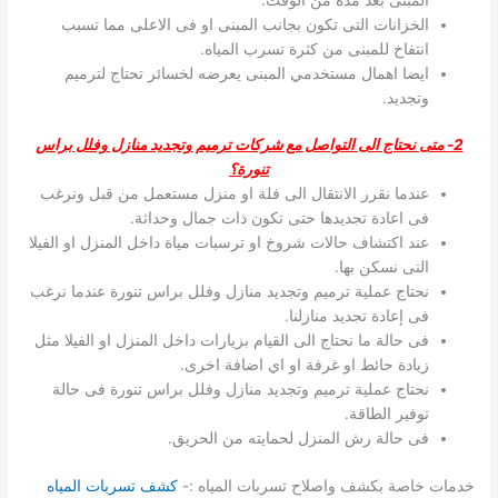
الخزانات التى تكون بجانب المبنى او فى الاعلى مما تسبب
انتفاخ للمبنى من كثرة تسرب المياه.
ايضا اهمال مستخدمي المبنى يعرضه لخسائر تحتاج لترميم
وتجديد.
2- متى نحتاج الى التواصل مع شركات ترميم وتجديد منازل وفلل براس
تنورة؟
عندما نقرر الانتقال الى فلة او منزل مستعمل من قبل ونرغب
فى اعادة تجديدها حتى تكون ذات جمال وحداثة.
عند اكتشاف حالات شروخ او ترسبات مياة داخل المنزل او الفيلا
التى نسكن بها.
نحتاج عملية ترميم وتجديد منازل وفلل براس تنورة عندما نرغب
فى إعادة تجديد منازلنا.
فى حالة ما نحتاج الى القيام بزيارات داخل المنزل او الفيلا مثل
زيادة حائط او غرفة او اي اضافة اخرى.
نحتاج عملية ترميم وتجديد منازل وفلل براس تنورة فى حالة
توفير الطاقة.
فى حالة رش المنزل لحمايته من الحريق.
خدمات خاصة بكشف واصلاح تسربات المياه :-
كشف تسربات المياه