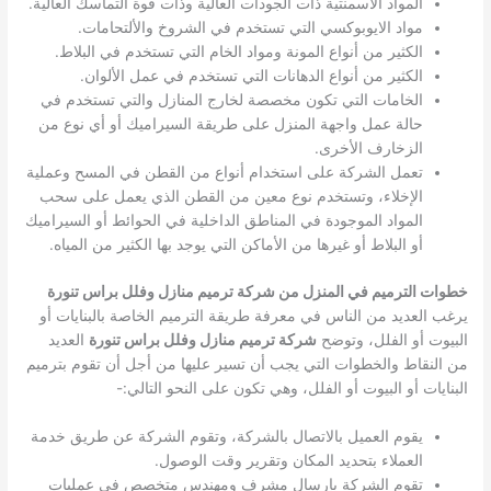
المواد الأسمنتية ذات الجودات العالية وذات قوة التماسك العالية.
مواد الايوبوكسي التي تستخدم في الشروخ والألتحامات.
الكثير من أنواع المونة ومواد الخام التي تستخدم في البلاط.
الكثير من أنواع الدهانات التي تستخدم في عمل الألوان.
الخامات التي تكون مخصصة لخارج المنازل والتي تستخدم في
حالة عمل واجهة المنزل على طريقة السيراميك أو أي نوع من
الزخارف الأخرى.
تعمل الشركة على استخدام أنواع من القطن في المسح وعملية
الإخلاء، وتستخدم نوع معين من القطن الذي يعمل على سحب
المواد الموجودة في المناطق الداخلية في الحوائط أو السيراميك
أو البلاط أو غيرها من الأماكن التي يوجد بها الكثير من المياه.
خطوات الترميم في المنزل من شركة ترميم منازل وفلل براس تنورة
يرغب العديد من الناس في معرفة طريقة الترميم الخاصة بالبنايات أو
البيوت أو الفلل، وتوضح
شركة ترميم منازل وفلل براس تنورة
العديد
من النقاط والخطوات التي يجب أن تسير عليها من أجل أن تقوم بترميم
البنايات أو البيوت أو الفلل، وهي تكون على النحو التالي:-
يقوم العميل بالاتصال بالشركة، وتقوم الشركة عن طريق خدمة
العملاء بتحديد المكان وتقرير وقت الوصول.
تقوم الشركة بإرسال مشرف ومهندس متخصص في عمليات