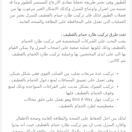
للطيور وهى تعتبر طريقة تجعلنا نتفادى الازعاج المستمر للطيور وما قد
تسببه من اضرار واوساخ للمنزل وكذلك الاشكار الغير مرغوب بها من
فضلات الطيور لذلك فان تركيب طارد حمام بالقطيف للمنزل يعتبر من
العمليات التى تعمل على المحافظة على النظافة والصحة العامة .
تعدد طرق تركيب طارد حمام بالقطيف :
يجب البحث على الشركات المتخصصة فى تركيب طارد الحمام
بالقطيف وذلك لكونها عملية صعبة على اصحاب المنزل ولا يمكن القيام
بها الى على ايدى المختصين بها وعملية تركيب طارد الحمام بالقطيف
تتم كالاتى :
تركيب عدة مربعات صلب من الصلب القوى فقى شكل شبكى
وهى تعمل على تضييق المسافات لمنع دخول الحمام بالقطيف .
تركيب الشوك بشكل مدبب على الفراغات المتواجدة وذلك لمنع
وقوف الحمام بالقطيف عليها .
تركيب جهاز Bird A Way وهو يعمل على خلق مجالات
مغنطيسية لطرد الحمام بالقطيف .
لذلك من اجل الحفاظ على الصحة والنظافة العامة وصحة الاطفال
وافارد المنزل يجب ان يتم تركيب طارد حمام بالقطيف حيث انه يبدوا
خيارا جيدا لاصحاب المنزل والفلل للحفاظ على نظافة المكان وصحة