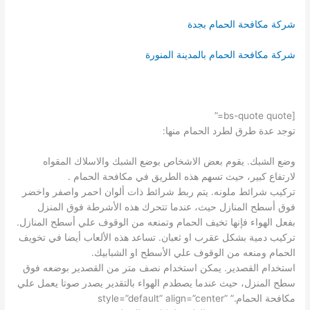
شركة مكافحة الحمام بجدة
شركة مكافحة الحمام بالمدينة المنورة
[bs-quote quote=”
توجد عدة طرق لطرد الحمام منها:
وضع الشبك. يقوم بعض الاشخاص بوضع الشبك والاسلاك المقواه
لارتفاع كبير، حيث تسهم هذه الطريق في مكافحة الحمام .
تركيب شرائط ملونه. يتم ربط شرائط ذات ألوان احمر واصفر واخضر
فوق أسطح المنازل حيث، عندما تتحرك هذه الأشرطة فوق المنزل
بفعل الهواء فإنها تخيف الحمام وتمنعه من الوقوف علي أسطح المنازل.
تركيب دمية بشكل عقرب او ثعبان. تساعد هذه الألعاب أيضا في تخويف
الحمام ومنعه من الوقوف علي الأسطح او الشبابيك.
استخدام القصدير. يمكن استخدام نصف متر من القصدير بوضعه فوق
سطح المنزل، حيث عندما يصطدم الهواء بالتقدير يصدر صوتا يعمل علي
مكافحة الحمام.” style=”default” align=”center”