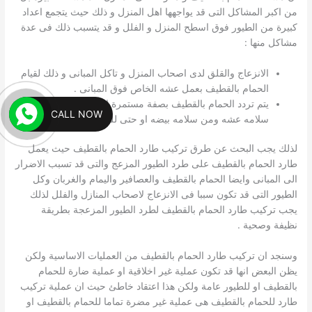
من اكبر المشاكل التى قد يواجهها اهل المنزل و ذلك حيث يتجمع اعداد
كبيرة من الطيور فوق اسطح المنزل و الفلل و قد يتسبب ذلك فى عدة
مشاكل منها :
الانزعاج والقلق لدى اصحاب المنزل و تاكل المبانى و ذلك لقيام
الحمام بالقطيف بعمل عشه الخاص فوق المبانى .
يتم تردد الحمام بالقطيف بصفة مستمرة لاعشاشه لتاكد من
CALL NOW
سلامه عشه ومن سلامه بيضه او حتى للراحة .
لذلك يجب البحث عن طرق تركيب طارد الحمام بالقطيف حيث يعمل
طارد الحمام بالقطيف على طرد الطيور المزعج والتى قد تسبب الاضرار
الى المبانى وايضا الحمام بالقطيف والعصافير واليمام والغربان وكل
الطيور التى قد تكون سببا فى الانزعاج لاصحاب المنازل والفلل لذلك
يجب تركيب طارد الحمام بالقطيف لطرد الطيور المزعجة بطريقة
نظيفة وصحية .
وسنجد ان تركيب طارد الحمام بالقطيف من العمليات الاساسية ولكن
يظن البعض انها قد تكون عملية غير اخلاقية او عملية ضارة للحمام
بالقطيف او للطيور عامة ولكن هذا اعتقاد خاطئ حيث ان عملية تركيب
طارد للحمام بالقطيف هى عملية غير مضرة تماما للحمام بالقطيف او