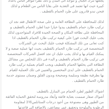
يجعلها تترك الجبال و تتوجه الى المدن و ذلك نظرا لتوافر الناس باعداد
كبيرة حيث انها تعتمد فى التغذية على بقايا الناس من الطعام و لذلك
فنحن نبدو قادرون على طرد الحمام بالقطيف .
لذلك للمحافظة على النظافة العامة و على صحة الاطفال فقد نجد ان
تركيب طارد حمام بالقطيف يبدوا خيارا جيدا لطرد الحمام بالقطيف و
المحافظة على نظافة المكان و الصحة الجيدة للافراد المتواجدون لذلك
يجب عليك البحث فورا على كيفية تركيب طارد الحمام بالقطيف اذا
كنت تعانى من تلك المشكلة فيجب عليك البحث عن الشركات
المتخصصة فى تركيب طارد الحمام بالقطيف بحيث انها عملية صعبة و لا
يمكنك القيام بها و لذلك يجب عليك ان تجد افضل الشركات المتخصصة
فى تركيب طارد الحمام بالقطيف و البدء فى ذلك للتخلص من مشاكل
النظافة التى يخلفها الحمام بالقطيف ويجب القيام بعملية تركيب طارد
الحمام بالقطيف على ايدى المختصين والفنيين فى تلك العملية للقيام
بها بطرقية نظيفة وسليمة وصحيحة وبدون القلق وضمان مستوى خدمة
طارد الحمام بالقطيف .
اشواك الطيور لطرد الحمام من المنازل بالقطيف
أشواك صقار صممت بعناية فائقة وأبعاد مدروسة لتحقق الحماية الفائقة
من الطيور وهى مصنوعة من أجود درجات الستانلس316 لمقاومة
الرطوبة والملوحة وتحقيق عمر مضاعف، بالاضافة الى قاعدتها