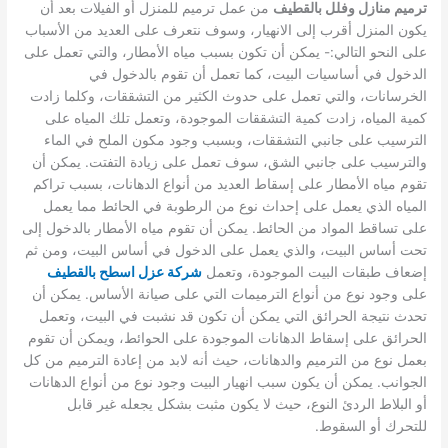
ترميم منازل وفلل بالقطيف
من عمل ترميم للمنزل أو الفيلات بعد أن
يكون المنزل أقرب إلى الانهيار، وسوف نتعرف على العديد من الأسباب
على النحو التالي:-
يمكن أن تكون بسبب مياه الأمطار، والتي تعمل على
الدخول في أساسيات البيت، كما تعمل أن تقوم بالدخول في
الخرسانات، والتي تعمل على حدوث الكثير من التشققات، وكلما زادت
كمية المياه، زادت كمية التشققات الموجودة، وتعمل تلك المياه على
الترسيب على جانبي التشققات، وبسبب وجود مكون الملح في الماء
والترسيب على جانبي الشق، سوف تعمل على زيادة التفتت.
يمكن أن
تقوم مياه الأمطار على إسقاط العديد من أنواع الدهانات، بسبب تراكم
المياه الذي يعمل على إحداث نوع من الرطوبة في الحائط مما يعمل
على تساقط المواد من الحائط.
يمكن أن تقوم مياه الأمطار بالدخول إلى
تحت أساس البيت، والذي يعمل على الدخول في أساس البيت، ومن ثم
إضعاف طبقات البيت الموجودة، وتعمل
شركة عزل اسطح بالقطيف
على وجود نوع من أنواع الترميمات التي على صيانة الأساس.
يمكن أن
تحدث نتيجة الحرائق التي يمكن أن تكون قد نشبت في البيت، وتعمل
الحرائق على إسقاط الدهانات الموجودة على الحوائط، ويمكن أن تقوم
بعمل نوع من الترميم والدهانات، حيث أنه لابد من إعادة الترميم من كل
الجوانب.
يمكن أن يكون سبب انهيار البيت وجود نوع من أنواع الدهانات
أو البلاط الردئ النوع، حيث لا يكون مثبت بشكل يجعله غير قابل
للتحرك أو السقوط.