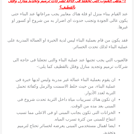
1- ماهى العيوب التى تجعلنا فى حاجة لشركات ترميم وتجديد منازل وفلل
بالقطيف؟
عند القيام ببناء منزل او فلة هناك معايير يجب مراعاتها عند البناء حتى
يكون عالى الجودة وتجنب حدوث اى اضرار به من شروخ أو كسور او
غيرها.
فقد يكون من قام بعملية البناء ليس لدية الخبرة او العمالة المدربة على
عملية البناء لذلك تحدث الخسائر.
فالعيوب التي يجب تجنبها عند عملية البناء والتى تجعلنا فى حاجة الى
شركات ترميم وتجديد منازل وفلل بالقطيف كما يلى:-
ان يقوم بعملية البناء عمالة غير مدربة وليس لديها خبرة فى
عملية البناء، من حيث خلط الاسمنت والرمل وكفائة تحمل
التربة لعدد الأدوار.
ان تكون هناك تسريبات مياة داخل التربة تحدث شروخ فى
المبنى بعد مده من الوقت.
الخزانات التى تكون بجانب المبنى او فى الاعلى مما تسبب
انتفاخ للمبنى من كثرة تسرب المياه.
ايضا اهمال مستخدمي المبنى يعرضه لخسائر تحتاج لترميم
وتجديد.