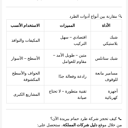
🔍 مقارنة بين أنواع أدوات الطرد
الأداة
المميزات
الاستخدام الأنسب
شبك
اقتصادي – سهل
المكيفات والنوافذ
بلاستيكي
التركيب
متين – طويل الأمد –
شبك ستانلس
الأسطح – الأسوار
مقاوم للعوامل
مسامير مانعة
الحواف والأسطح
رادعة وفعالة جدًا
للوقوف
المكشوفة
أجهزة
تقنية متطورة – لا تحتاج
المشاريع الكبرى
كهربائية
صيانة
📞 كيف تحجز شركة طرد حمام ببريدة الآن؟
من خلال موقع
دليل شركات المملكة
، ستحصل على: