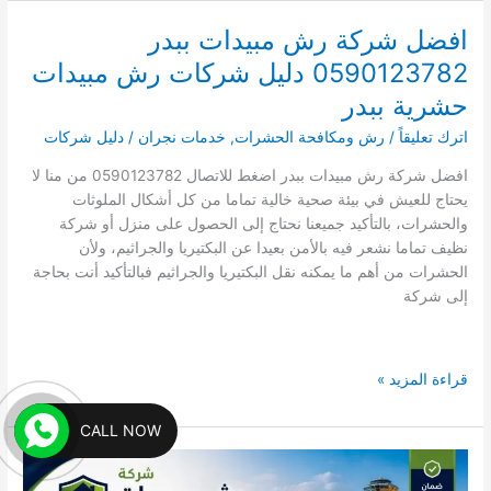
رش
مبيدات
افضل شركة رش مبيدات ببدر
بشرورة
0590123782 دليل شركات رش مبيدات
0534568066
دليل
حشرية ببدر
شركات
اترك تعليقاً
/
رش ومكافحة الحشرات
,
خدمات نجران
/
دليل شركات
رش
مبيدات
افضل شركة رش مبيدات ببدر اضغط للاتصال 0590123782 من منا لا
حشرية
يحتاج للعيش في بيئة صحية خالية تماما من كل أشكال الملوثات
بشرورة
والحشرات، بالتأكيد جميعنا نحتاج إلى الحصول على منزل أو شركة
نظيف تماما نشعر فيه بالأمن بعيدا عن البكتيريا والجراثيم، ولأن
الحشرات من أهم ما يمكنه نقل البكتيريا والجراثيم فبالتأكيد أنت بحاجة
إلى شركة
افضل
قراءة المزيد »
شركة
رش
CALL NOW
مبيدات
ببدر