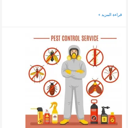
افضل
قراءة المزيد »
21
شركة
تنظيف
مكيفات
بشرورة
ايجار
غسيل
مكيفات
سبليت
وشباك
بشرورة