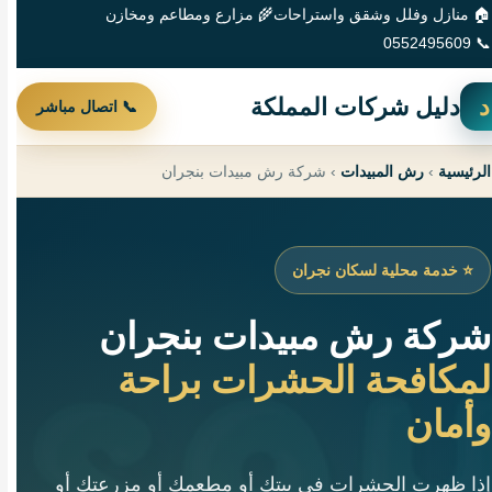
🏠 منازل وفلل وشقق واستراحات
🌾 مزارع ومطاعم ومخازن
📞 0552495609
د
دليل شركات المملكة
📞 اتصال مباشر
الرئيسية
›
رش المبيدات
›
شركة رش مبيدات بنجران
⭐ خدمة محلية لسكان نجران
شركة رش مبيدات بنجران
لمكافحة الحشرات براحة
وأمان
إذا ظهرت الحشرات في بيتك أو مطعمك أو مزرعتك أو