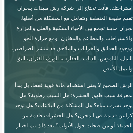
استراحتك، فأنت تحتاج إلى شركة رش مبيدات بنجران
تفهم طبيعة المنطقة وتتعامل مع المشكلة من أصلها.
نجران مدينة تجمع بين الأحياء السكنية والفلل والمزارع
والاستراحات والمطاعم والمخازن، ومع حرارة الجو
ووجود الحدائق والخزانات والملاحق قد تنتشر الصراصير،
النمل، الناموس، الذباب، العقارب، الوزغ، الفئران، البق
والنمل الأبيض.
الرش الصحيح لا يعني استخدام مادة قوية فقط، بل يبدأ
بمعرفة سبب ظهور الحشرة: هل السبب رطوبة؟ هل
يوجد تسرب مياه؟ هل المشكلة من البلاعات؟ هل توجد
كراتين قديمة في المخزن؟ هل الحشرات قادمة من
الحديقة أو من فتحات حول الأبواب؟ بعد ذلك يتم اختيار