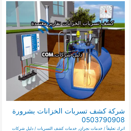
الخزانات
بنجران
0503790908
شركة كشف تسربات الخزانات بشرورة
0503790908
اترك تعليقاً
/
خدمات نجران
,
خدمات كشف التسربات
/
دليل شركات