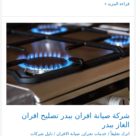
شركة
قراءة المزيد »
صيانة
افران
بشرورة
0534568066
تصليح
افران
الغاز
بشرورة
شركة صيانة افران ببدر تصليح افران
الغاز ببدر
اترك تعليقاً
/
خدمات نجران
,
صيانة الافران
/
دليل شركات