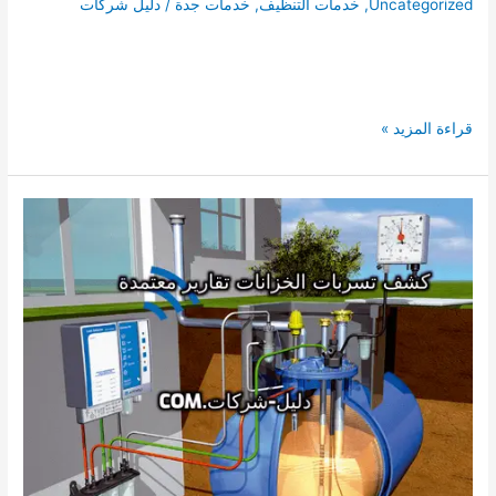
Uncategorized
,
خدمات التنظيف
,
خدمات جدة
/
دليل شركات
افضل
قراءة المزيد »
21
شركة
تنظيف
مكيفات
بمكة
0557870800
دليل
شركات
غسيل
المكيفات
شباك
وسبليت
بالرياض