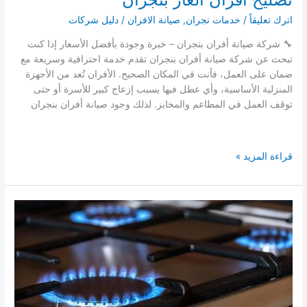
اترك تعليقاً
/
خدمات نجران
,
صيانة الافران
/
دليل شركات
🔧 شركة صيانة أفران بنجران – خبرة وجودة بأفضل الأسعار إذا كنت
تبحث عن شركة صيانة أفران بنجران تقدم خدمة احترافية وسريعة مع
ضمان على العمل، فأنت في المكان الصحيح. الأفران تُعد من الأجهزة
المنزلية الأساسية، وأي عطل فيها يسبب إزعاج كبير للأسرة أو حتى
توقف العمل في المطاعم والمخابز. لذلك وجود صيانة أفران بنجران
افضل
قراءة المزيد »
21
شركة
صيانة
افران
بنجران
تصليح
افران
الغاز
بنجران