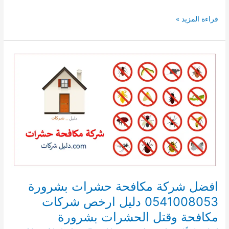
شركة
قراءة المزيد »
كشف
تسربات
الخزانات
ببدر
0541008053
افضل شركة مكافحة حشرات بشرورة
0541008053 دليل ارخص شركات
مكافحة وقتل الحشرات بشرورة