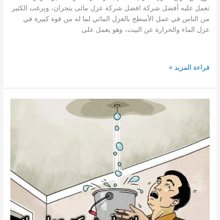
تعمل عليه أفضل شركة افضل شركة عزل مائى بنجران، ويرغب الكثير
من الناس في عمل الأسطح بالعزل المائي لما له من قوة كبيرة في
عزل الماء والحرارة عن البيت، وهو يعمل على
افضل
قراءة المزيد »
شركة
عزل
مائى
بنجران
0539122947
لؤلؤة
الجنوب
عزل
مائى
للاسطح
والخزانات
بمنازل
نجران