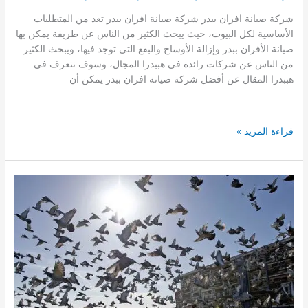
شركة صيانة افران ببدر شركة صيانة افران ببدر تعد من المتطلبات
الأساسية لكل البيوت، حيث يبحث الكثير من الناس عن طريقة يمكن بها
صيانة الأفران ببدر وإزالة الأوساخ والبقع التي توجد فيها، ويبحث الكثير
من الناس عن شركات رائدة في هببدرا المجال، وسوف نتعرف في
هببدرا المقال عن أفضل شركة صيانة افران ببدر يمكن أن
شركة
قراءة المزيد »
صيانة
افران
ببدر
تصليح
افران
الغاز
ببدر