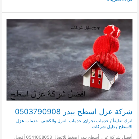
21
شركة
تنظيف
مكيفات
بنجران
ايجار
دليل
شركات
غسيل
مكيفات
بنجران
شركة عزل اسطح ببدر 0503790908
اترك تعليقاً
/
خدمات نجران
,
خدمات العزل والكشف
,
خدمات عزل
الاسطح
/
دليل شركات
أفضل شركة عزل أسطح ببدر اضغط للاتصال 0541008053 أفضل