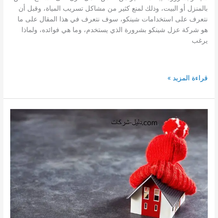
بالمنزل أو البيت، وذلك لمنع كثير من مشاكل تسريب المياة، وقبل أن
نتعرف على استخدامات شينكو، سوف نتعرف في هذا المقال على ما
هو شركة عزل شينكو بشرورة الذي يستخدم، وما هي فوائده، ولماذا
يرغب
افضل
قراءة المزيد »
شركة
عزل
شينكو
بشرورة
0541008053
–
عزل
متخصصة
فى
عزل
الشينكو
بشرورة