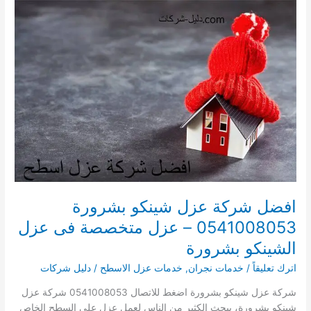
شينكو
بنجران
0539122947
لؤلؤة
الجنوب-
عزل
متخصصة
فى
عزل
الشينكو
بنجران
افضل شركة عزل شينكو بشرورة
0541008053 – عزل متخصصة فى عزل
الشينكو بشرورة
اترك تعليقاً
/
خدمات نجران
,
خدمات عزل الاسطح
/
دليل شركات
شركة عزل شينكو بشرورة اضغط للاتصال 0541008053 شركة عزل
شينكو بشرورة، يبحث الكثير من الناس لعمل عزل على السطح الخاص