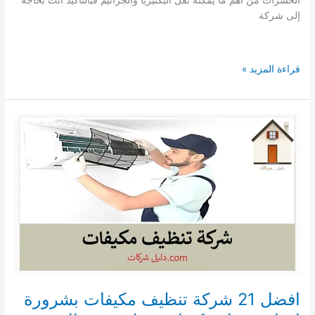
الحشرات من أهم ما يمكنه نقل البكتيريا والجراثيم فبالتأكيد أنت بحاجة
إلى شركة
افضل
قراءة المزيد »
شركة
رش
مبيدات
ببدر
0590123782
دليل
شركات
رش
مبيدات
حشرية
ببدر
افضل 21 شركة تنظيف مكيفات بشرورة