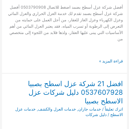
شركات
أفضل شركة عزل أسطح بضمد اضغط للاتصال 0503790908 أفضل
عزل
شركة عزل أسطح بضمد تقدم لك خدمة العزل الحراري والعزل المائي
الاسطح
وعزل الكهرباء وعزل الغاز للعقار، من أجل العمل على حمايته من
باحد
التعرض إلى الرطوبة أو تسرب المياه، فقد يعتبر العزل المائي من أهم
المسارحة
الأساسيات التي يبنى عليها العقار، ولذها فلابد من اللجوء إلى متخصص
من
افضل
قراءة المزيد »
شركة
عزل
اسطح
افضل 21 شركة عزل اسطح بصبيا
بضمد
0537607928 دليل شركات عزل
0503790908
الاسطح بصبيا
اترك تعليقاً
/
خدمات جازان
,
خدمات العزل والكشف
,
خدمات عزل
الاسطح
/
دليل شركات