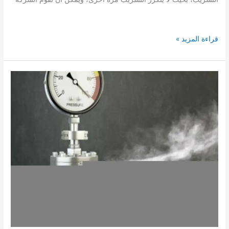
شركة
قراءة المزيد »
كشف
تسربات
الغاز
المركزى
ببيش
الكترونيا