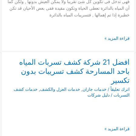
فهى تدخل فى تكوين كل شئ تقريبا ولا يمكن العيش بدونها , ولكن كما
بجازان
أن المياه بالدائرة تعطى الحياة وتكون مفيدة ففى بعض الأحيان قد تكن
خطيرة إذا تم إهمالها , فتسريبات المياه بالدائرة
شركة
قراءة المزيد »
كشف
تسربات
المياه
افضل 21 شركة كشف تسربات المياه
بالدائرة
باحد المسارحة كشف تسريبات بدون
0541008053
تكسير
اترك تعليقاً
/
خدمات جازان
,
خدمات العزل والكشف
,
خدمات كشف
التسربات
/
دليل شركات
افضل
قراءة المزيد »
21