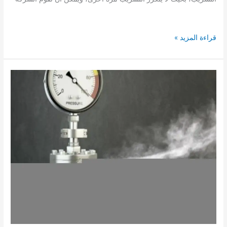
شركة
قراءة المزيد »
كشف
تسربات
الغاز
المركزى
بضمد
الكترونيا