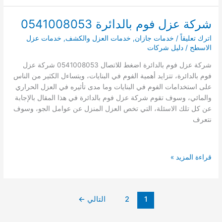
فوم
بالعارضة
شركة عزل فوم بالدائرة 0541008053
0503790908
اترك تعليقاً
/
خدمات جازان
,
خدمات العزل والكشف
,
خدمات عزل
الاسطح
/
دليل شركات
شركة عزل فوم بالدائرة اضغط للاتصال 0541008053 شركة عزل
فوم بالدائرة، تتزايد أهمية الفوم في البنايات، ويتساءل الكثير من الناس
على استخدامات الفوم في البنايات وما مدى تأثيره في العزل الحراري
والمائي، وسوف تقوم شركة عزل فوم بالدائرة في هذا المقال بالإجابة
عن كل تلك الاسئلة، التي تخص العزل المنزل عن عوامل الجو، وسوف
نتعرف
شركة
قراءة المزيد »
عزل
فوم
بالدائرة
1
2
التالي
←
0541008053