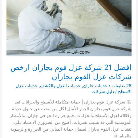
0537607928
دليل
شركات
عزل
الاسطح
ابو
عريش
افضل 21 شركة عزل فوم بجازان ارخص
شركات عزل الفوم بجازان
26 تعليقات
/
خدمات جازان
,
خدمات العزل والكشف
,
خدمات عزل
الاسطح
/
دليل شركات
🏗️ شركة عزل فوم بجازان | حماية متكاملة للأسطح والخزانات تُعد
شركة عزل فوم بجازان الخيار الأمثل لكل من يبحث عن حلول حديثة
وفعّالة لعزل الأسطح والخزانات. فمع حرارة الجو في جازان، والأمطار
الموسمية التي قد تسبب تسربات، أصبح من الضروري الاعتماد على
تقنيات عزل الفوم بجازان لضمان حماية المباني من الحرارة والرطوبة
والمياه. ❄️