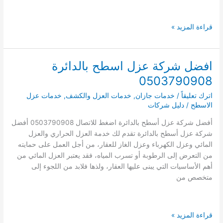
افضل
قراءة المزيد »
شركة
عزل
اسطح
افضل شركة عزل اسطح بالدائرة
بالعارضة
0503790908
0503790908
اترك تعليقاً
/
خدمات جازان
,
خدمات العزل والكشف
,
خدمات عزل
الاسطح
/
دليل شركات
أفضل شركة عزل أسطح بالدائرة اضغط للاتصال 0503790908 أفضل
شركة عزل أسطح بالدائرة تقدم لك خدمة العزل الحراري والعزل
المائي وعزل الكهرباء وعزل الغاز للعقار، من أجل العمل على حمايته
من التعرض إلى الرطوبة أو تسرب المياه، فقد يعتبر العزل المائي من
أهم الأساسيات التي يبنى عليها العقار، ولذها فلابد من اللجوء إلى
متخصص من
افضل
قراءة المزيد »