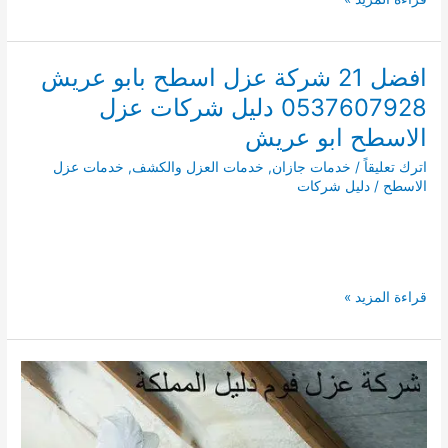
21
شركة
عزل
افضل 21 شركة عزل اسطح بابو عريش
اسطح
0537607928 دليل شركات عزل
بالدرب
0537607928
الاسطح ابو عريش
لمسة
اترك تعليقاً
/
خدمات جازان
,
خدمات العزل والكشف
,
خدمات عزل
الجنوب
الاسطح
/
دليل شركات
افضل
قراءة المزيد »
21
شركة
عزل
اسطح
بابو
عريش