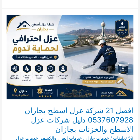
21
شركة
كشف
تسربات
المياه
بالدرب
كشف
تسربات
بدون
تكسير
افضل 21 شركة عزل اسطح بجازان
0537607928 دليل شركات عزل
الاسطح والخزنات بجازان
59 تعليقات
/
خدمات جازان
,
خدمات العزل والكشف
,
خدمات عزل