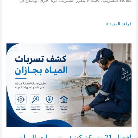
معالجة التسريب، بحيث لا يتكرر التسريب مرة أخرى، ويمكن أن
شركة
قراءة المزيد »
كشف
تسربات
الغاز
المركزى
بابو
عريش
الكترونيا
افضل 21 شركة كشف تسربات المياه