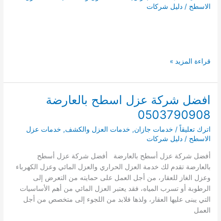
الاسطح
/
دليل شركات
افضل
قراءة المزيد »
21
شركة
عزل
افضل شركة عزل اسطح بالعارضة
اسطح
0503790908
بجازان
0537607928
اترك تعليقاً
/
خدمات جازان
,
خدمات العزل والكشف
,
خدمات عزل
دليل
الاسطح
/
دليل شركات
شركات
أفضل شركة عزل أسطح بالعارضة أفضل شركة عزل أسطح
عزل
بالعارضة تقدم لك خدمة العزل الحراري والعزل المائي وعزل الكهرباء
الاسطح
وعزل الغاز للعقار، من أجل العمل على حمايته من التعرض إلى
والخزنات
الرطوبة أو تسرب المياه، فقد يعتبر العزل المائي من أهم الأساسيات
بجازان
التي يبنى عليها العقار، ولذها فلابد من اللجوء إلى متخصص من أجل
العمل