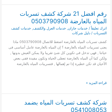
شركة
كشف
رقم افضل 21 شركة كشف تسربات
تسربات
المياه بالعارضة 0503790908
المياه
باحد
اترك تعليقاً
/
خدمات جازان
,
خدمات العزل والكشف
,
خدمات كشف
المسارحة
التسربات
/
دليل شركات
كشف
كشف تسربات المياه بالعارضة اضغط للاتصال 0503790908 ماذا
تسريبات
يعنى تسريبات المياه بالعارضة ؟ إن المياه بالعارضة عامل أساسى فى
بدون
حياتنا , فهى تدخل فى تكوين كل شئ تقريبا ولا يمكن العيش بدونها ,
تكسير
ولكن كما أن المياه بالعارضة تعطى الحياة وتكون مفيدة ففى بعض
الأحيان قد تكن خطيرة إذا تم إهمالها , فتسريبات المياه بالعارضة
رقم
قراءة المزيد »
افضل
21
شركة
شركة كشف تسربات المياه بضمد
كشف
0541008053
تسربات