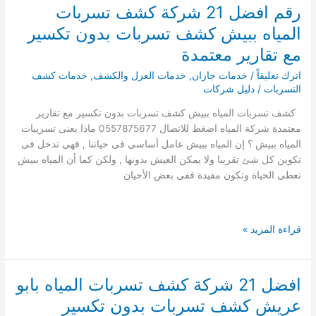
كشف
رقم افضل 21 شركة كشف تسربات
تسربات
المياه ببيش كشف تسربات بدون تكسير
المياه
بصامطة
مع تقارير معتمدة
كشف
اترك تعليقاً
/
خدمات جازان
,
خدمات العزل والكشف
,
خدمات كشف
تسربات
التسربات
/
دليل شركات
بدون
تكسير
كشف تسربات المياه ببيش كشف تسربات بدون تكسير مع تقارير
مع
معتمدة شركة المياه اضغط للاتصال 0557875677 ماذا يعنى تسريبات
تقارير
المياه ببيش ؟ إن المياه ببيش عامل أساسى فى حياتنا , فهى تدخل فى
معتمدة
تكوين كل شئ تقريبا ولا يمكن العيش بدونها , ولكن كما أن المياه ببيش
شركة
تعطى الحياة وتكون مفيدة ففى بعض الأحيان
المياه
رقم
قراءة المزيد »
افضل
21
شركة
افضل 21 شركة كشف تسربات المياه بابو
كشف
عريش كشف تسربات بدون تكسير
تسربات