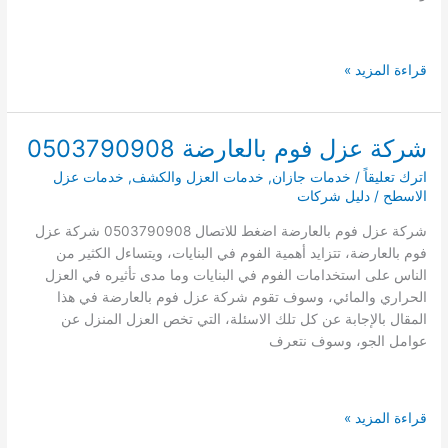
افضل
قراءة المزيد »
21
شركة
عزل
شركة عزل فوم بالعارضة 0503790908
فوم
اترك تعليقاً
/
خدمات جازان
,
خدمات العزل والكشف
,
خدمات عزل
بجازان
الاسطح
/
دليل شركات
ارخص
شركات
شركة عزل فوم بالعارضة اضغط للاتصال 0503790908 شركة عزل
عزل
فوم بالعارضة، تتزايد أهمية الفوم في البنايات، ويتساءل الكثير من
الفوم
الناس على استخدامات الفوم في البنايات وما مدى تأثيره في العزل
بجازان
الحراري والمائي، وسوف تقوم شركة عزل فوم بالعارضة في هذا
المقال بالإجابة عن كل تلك الاسئلة، التي تخص العزل المنزل عن
عوامل الجو، وسوف نتعرف
شركة
قراءة المزيد »
عزل