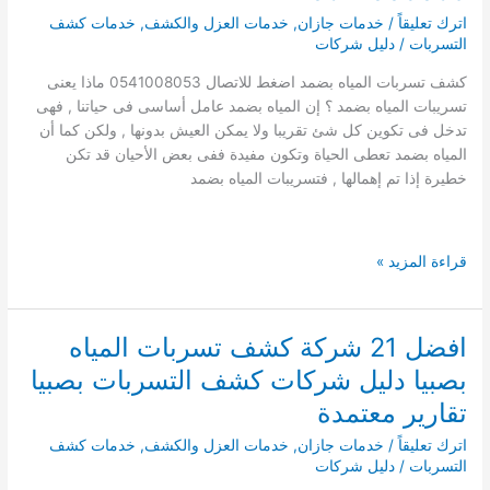
المياه
اترك تعليقاً
/
خدمات جازان
,
خدمات العزل والكشف
,
خدمات كشف
بالعارضة
التسربات
/
دليل شركات
0503790908
كشف تسربات المياه بضمد اضغط للاتصال 0541008053 ماذا يعنى
تسريبات المياه بضمد ؟ إن المياه بضمد عامل أساسى فى حياتنا , فهى
تدخل فى تكوين كل شئ تقريبا ولا يمكن العيش بدونها , ولكن كما أن
المياه بضمد تعطى الحياة وتكون مفيدة ففى بعض الأحيان قد تكن
خطيرة إذا تم إهمالها , فتسريبات المياه بضمد
شركة
قراءة المزيد »
كشف
تسربات
المياه
افضل 21 شركة كشف تسربات المياه
بضمد
بصبيا دليل شركات كشف التسربات بصبيا
0541008053
تقارير معتمدة
اترك تعليقاً
/
خدمات جازان
,
خدمات العزل والكشف
,
خدمات كشف
التسربات
/
دليل شركات