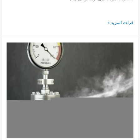
شركة
قراءة المزيد »
كشف
تسربات
الغاز
المركزى
بجازان
الكترونيا
0503790908