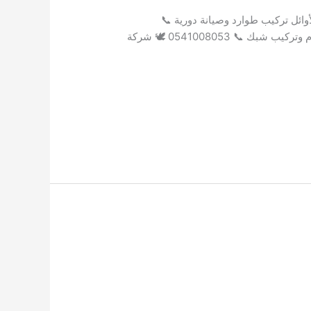
رسان المدينة تركيب شبك وطوارد للحمام 📞 0509668536 شركة ركن الأوائل تركيب طوارد وصيانة دورية 📞
0560064208 شركة رؤية المثالية شبك وأشواك وأجهزة طاردة 📞 0534788340 شركة أفض للخدمات مكافحة الحمام وتركيب شبك 📞 0541008053 🕊️ شركة