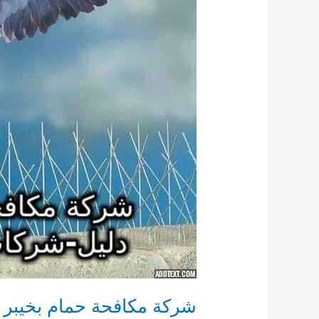
شركة مكافحة حمام بخيبر 0590123782 مكافحة الحمام في بيوت خيبر