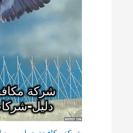
شركة مكافحة حمام بمهد الذهب 0541008053 مكافحة الحمام في 