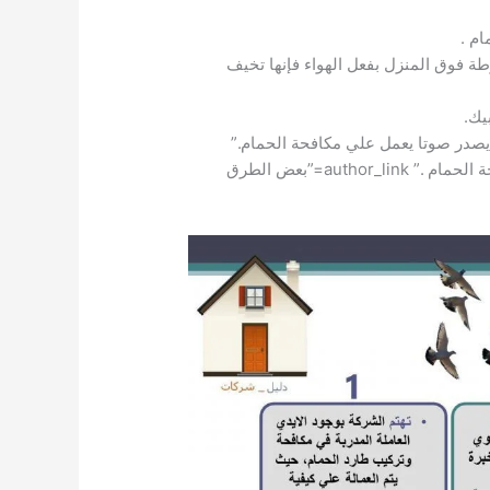
م .
 فوق المنزل بفعل الهواء فإنها تخيف
يك.
صدر صوتا يعمل علي مكافحة الحمام.”
style=”default” align=”center” author_name=”بعض الطرق لمكافحة الحمام .” author_job=”بعض الطرق لمكافحة الحمام .” author_link=”بعض الطرق