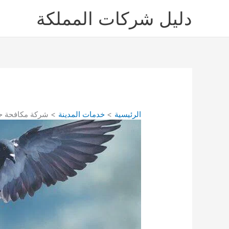
خطي
دليل شركات المملكة
لى
لمحتوى
الرئيسية
خدمات المدينة
شركة مكافحة حمام بالحناكية 541008053