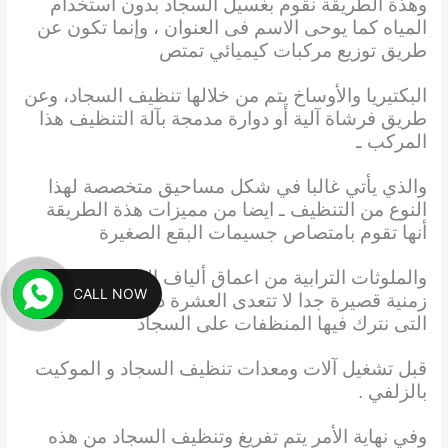
وهذة الطريقة نقوم بغسيل السجاد بدون استخدام
المياه كما يوحى الاسم فى العنوان ، وإنما تكون عن
طريق توزيع مركبات كيميائي تمتص
البكتيريا والأوساخ يتم من خلالها تنظيف السجاد، وعن
طريق فرشاة آلية أو دوارة مدمجة بآلة التنظيف هذا
المركب ـ
والذي يأتي غالبا في شكل مساحيق متخصصة لهذا
النوع من التنظيف ـ ايضا من مميزات هذة الطريقة
أنها تقوم بامتصاص جسيمات البقع الصغيرة
والملوثات الترابية من اعماق ألياف السجاد في فترة
CALL NOW
زمنية قصيرة جدا لا تتعدى العشرة دقائق وهي المدة
التى نترك فيها المنظفات على السجاد
قبل تشغيل آلات ومعدات تنظيف السجاد و الموكيت
بالزلفي .
وفي نهاية الأمر يتم تفريغ وتنظيف السجاد من هذه