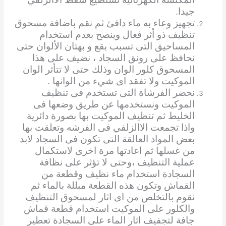
جيدا.
تجهيز وعاء به ماء دافئ ثم نقم باضافة مسحوق
تنظيف ذو أثر فعال وينصح بعدم استخدام
المساحيق التى تسبب بقع و بهتان الألوان حتى
نحافظ على رونق السجاد ، نضيف على هذا
المسحوق كلور الوان وذلك حتى لا تتأثر الوان
الموكيت ولا تفقد اى شيء من الوانها .
نحضر الفرشاة التى تستخدم فى تنظيف
الموكيت ونستخدمها عن طريق وضعها فى
الخليط ثم تنظيف الموكيت بها بصورة دائرية
واذا تجمعت الاالزلفي فى الفرشه وتعلقت بها
بعض المواد العالقة التى تكون فى السجاد لابد
من غسلها ثم اعادتها مرة اخرى لاستكمال
عملية التنظيف ،وحتى لا تؤثر على نظافة
السجادة استخدام ماء نظيف وقطعة من
القماش وتكون هذه القطعة مبللة بالماء ثم
نقوم بالتخلص من اى اثار لمسحوق التنظيف
والكلور على الموكيت استخدام قطعة قماش
جافة لتجفيف اثار الماء على السجادة تعطير