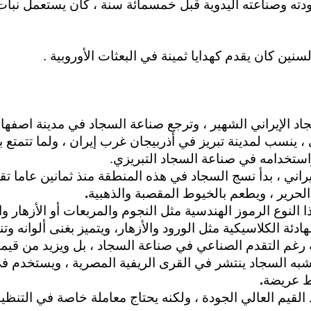
ودته وصناعته اليدوية قبل خمسمائة سنة ، كان يستعمل نب
لسنين كان يقدم كهدايا ثمينة في البعثات
الأوروبية .
اد الإيراني الشهير ، وترجع صناعة السجاد في مدينة اصفهان إلى 
 ، ينسب لمدينة تبريز في أذربيجان غرب إيران ، ولما تتمتع 
استخدامه في صناعة السجاد التبريزي
.
يراني ، بدأ نسج السجاد في هذه المنطقة منذ ثمانين عاما تقر
لحرير ، ويطعم بالخيوط المقصبة والذهبية
.
النوع الرموز الهندسية مثل النجوم والمربعات أو الأزهار وا
هادئة الكلاسيكية مثل الورود والأزهار، ويتميز بغنى ألوانه وتن
رغم التقدم الصناعي في صناعة السجاد ، بل ويزيد من قيمة
شبه السجاد ينتشر في القرى الريفية المصرية ، ويستخدم 
ط عريضة
.
 القيم العالي الجودة ، ولكنه يحتاج معاملة خاصة في التنظ