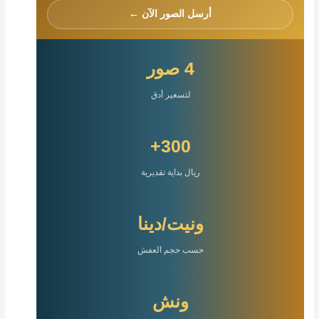
أرسل الصور الآن ←
4 صور
لتسعير أدق
300+
ريال بداية تقديرية
ونيت/دينا
حسب حجم العفش
ونش