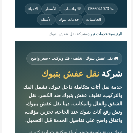
📞 0556041973
💬 واتساب
الأسعار
الأحياء
الحاسبات
خدمات تبوك
الأسئلة
الرئيسية
›
خدمات تبوك
›
شركة نقل عفش بتبوك
🚛 نقل عفش بتبوك · تغليف · فك وتركيب · سعر واضح
شركة
نقل عفش بتبوك
خدمة نقل أثاث متكاملة داخل تبوك، تشمل الفك
والتركيب، تغليف عفش بتبوك ضد الكسر، نقل
الشقق والفلل والمكاتب، دينا نقل عفش بتبوك،
ونش رفع أثاث بتبوك عند الحاجة، تخزين مؤقت،
واتفاق واضح على تفاصيل الخدمة قبل التحميل.
تبوك مدينة واسعة وتضم أحياء سكنية وتجارية كثيرة،