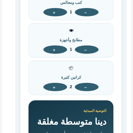
كنب ومجالس
1
+
−
🍽️
مطابخ وأجهزة
1
+
−
📦
كراتين كثيرة
2
+
−
التوصية المبدئية
دينا متوسطة مغلقة