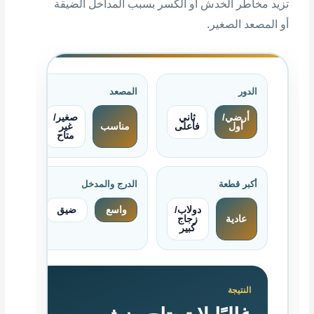
تزيد مخاطر الخدش أو الكسر بسبب المداخل الضيقة
أو المصعد الصغير.
الدور
المصعد
أرضي/
ثاني
صغير/
أول
فأعلى
مناسب
غير
متاح
أكبر قطعة
الدرج والمدخل
دولاب/
واسع
ضيق
عادية
زجاج
كبير
النتيجة