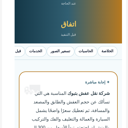
عند الحاجة
اتفاق
قبل التنفيذ
الخلاصة
الحاسبات
تسعير الصور
الخدمات
قبل الحجز
✦ إجابة مباشرة
شركة نقل عفش بتبوك
المناسبة هي التي
تسألك عن حجم العفش والطابق والمصعد
والمسافة، ثم تعطيك سعرًا واضحًا يشمل
السيارة والعمالة والتغليف والفك والتركيب
والونش إن احتجته. تبدأ الأسعار من 300 إلى