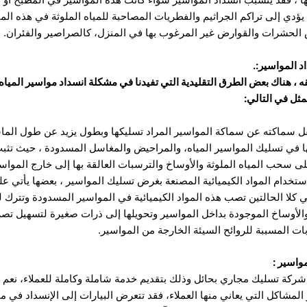
دي إلى تراكم الجراثيم والفطريات المصاحبة للمياه الملوثة في هذه الم
ض الحشرات والقوارض غير المرغوب بها في المنزل، كالصراصير والفئران.
د المواسير:.
 ، هناك بعض الطرق التقليدية التي تفيدنا في مشكلة انسداد مواسير المياه
مثل في التالي:
ل سماكته عن سماكة المواسير المراد تسليكها وبطول يزيد عن طول الما
ا في تسليك المواسير المياه، والمراحيض والمغاسل المسدودة ، حيث تثب
ى سحب المياه الملوثة والأوساخ والترسبات العالقة بها إلى خارج المواسي
استخدام المواد الكيميائية المصنعة بغرض تسليك المواسير ، بعضها يأتي
 كلا الحالتين تصب هذه المواد الكيميائية في المواسير المسدودة وتترك 
 والأوساخ الموجودة بداخل المواسير وتحويلها إلى ذرات صغيرة لتسهيل تصري
ات المسببة للروائح السيئة الخارجة من المواسير.
واسير :
ركة تسليك مجاري بحائل وذلك بتقديم خدمة شاملة وكاملة للعملاء، نعم
شاكل التي يعاني منها العملاء، فقد تتعرض البيارات إلى الإنسداد في م