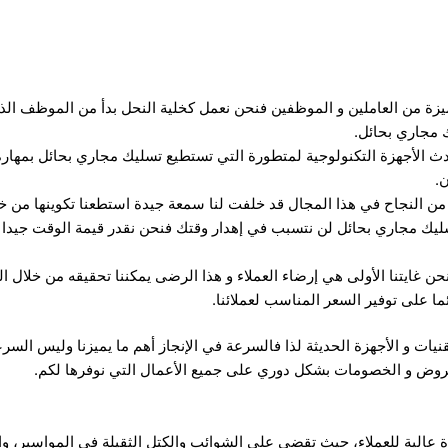
يزة من العاملين و الموظفين فنحن نعمل كخلية النحل بدأ من الموظف ال
مجاري بحائل.
أحدث الأجهزة التكنولوجية لمتطورة التي تستطيع تسليك مجاري بحائل بمهارة
ن.
 من النجاح في هذا المجال قد خلفت لنا سمعة جيدة استطعنا تكوينها من خل
ليك مجاري بحائل لن نتسبب في إهدار وقتك فنحن نقدر قيمة الوقت جيدا 
ن غايتنا الأولى هي إرضاء العملاء و هذا الرضى يمكننا تحقيقه من خلال ال
ما على توفير السعر المناسب لعملائنا.
ت و الأجهزة الحديثة لذا فالسرعة في الإنجاز أهم ما يميزنا وليس السرعة
 العروض و الخصومات بشكل دوري على جميع الأعمال التي نوفرها لكم.
الية للعملاء، حيث تقضي على الشوائب والكتل الثقيلة في المواسير، والتي