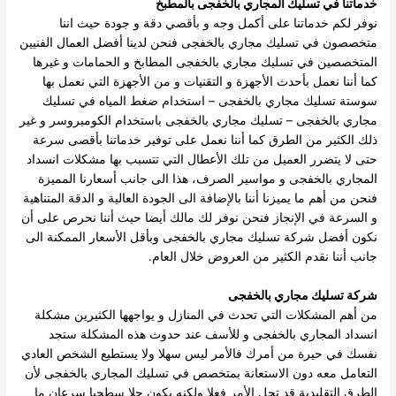
خدماتنا في تسليك المجاري بالخفجى بالمطبخ
نوفر لكم خدماتنا على أكمل وجه و بأقصي دقة و جودة حيث اننا
متخصصون في تسليك مجاري بالخفجى فنحن لدينا أفضل العمال الفنيين
المتخصصين في تسليك مجاري بالخفجى المطابخ و الحمامات و غيرها
كما أننا نعمل بأحدث الأجهزة و التقنيات و من الأجهزة التي نعمل بها
سوستة تسليك مجاري بالخفجى – استخدام ضغط المياه في تسليك
مجاري بالخفجى – تسليك مجاري بالخفجى باستخدام الكومبروسر و غير
ذلك الكثير من الطرق كما أننا نعمل على توفير خدماتنا بأقصى سرعة
حتى لا يتضرر العميل من تلك الأعطال التي تتسبب بها مشكلات انسداد
المجاري بالخفجى و مواسير الصرف، هذا الى جانب أسعارنا المميزة
فنحن من أهم ما يميزنا أننا بالإضافة الى الجودة العالية و الدقة المتناهية
و السرعة في الإنجاز فنحن نوفر لك مالك أيضا حيث أننا نحرص على أن
نكون أفضل شركة تسليك مجاري بالخفجى وبأقل الأسعار الممكنة الى
جانب أننا نقدم الكثير من العروض خلال العام.
شركة تسليك مجاري بالخفجى
من أهم المشكلات التي تحدث في المنازل و يواجهها الكثيرين مشكلة
انسداد المجاري بالخفجى و للأسف عند حدوث هذه المشكلة ستجد
نفسك في حيرة من أمرك فالأمر ليس سهلا ولا يستطيع الشخص العادي
التعامل معه دون الاستعانة بمتخصص في تسليك المجاري بالخفجى لأن
الطرق التقليدية قد تحل الأمر فعلا ولكنه يكون حلا سطحيا سرعان ما