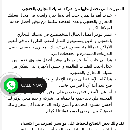
المميزات التي تحصل عليها من شركة تسليك المجاري بالخفجى
خبرتنا أهم ما يميزنا حيث أننا لدينا خبرة واسعة في مجال تسليك
المجاري بالخفجى و هذه الخفجىة مكنتنا من توفير أفضل خدمة
لعملائنا الكرام.
نتميز بتوفر أفضل العمال المتخصصين في تسليك المجاري
بالخفجى و الذين يستطيعون العمل أصعب الظروف و في أضيق
الأماكن فعمالنا متخصصون في تسليك المجاري بالخفجى بفضل
التدريبات المستمرة و الخفجىات التي.
هذا الى جانب أننا نحرص على توفير أفضل مستوى خدمة من
خلال أحدث التقنيات العالمية و أحسن الأجهزة التي تتمكن من
تسيلك المجاري بالخفجى.
هذا كله بالإضافة الى سرعة الإنجاز و احترام الوقت بشكل كبير
CALL NOW
فلن تجد أبدا أي تأخير من جانبنا.
أما عن الأسعار فنحن نحرص على توفير أقل سعر في الأسواق
المحلية فلن تجد جميع ما تتمناه في شركة واحدة فنحن نوفر لك
أحسن مستوى للخدمة و أسرع وقت الى جانب أقل سعر و بذلك
نحقق كامل الرضى لجميع عملائنا الكرام.
نقدم لك بعض النصائح للحفاظ على مواسير الصرف من الانسداد
أولا على سيدات المنازل عدم القاء أي متخلفات للمطبخ مهما