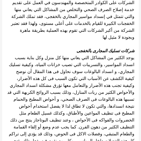
الشركات على الكوادر المتخصصة والمهندسون في العمل على تقديم
خدمة إصلاح الصرف
الصحي والتخلص من المشاكل التي يعاني منها
والتي تتمثل في إنسداد مواسير المجاري بالخفجى، فقد تملك الشركة
الخفجىات الكبيرة للقيام بالخدمات على
أعلى مستوى، ولهذا فقد تعتبر
الشركة من أكبر الشركات التي تقوم بهذه العملية بطريقة ماهرة
وبجودة لا مثيل لها
شركات تسليك المجارى بالخفجى
يوجد الكثير من المشاكل التي يعاني منها كل منزل وكل بناية بسبب
انسداد المواسير، والتسريبات التي تصيب خزانات المياه، وكيفية تسليك
المجاري، و
انسداد البالوعات سوف نحاول فى هذا المقال أن نوضح
كيفية الكشف عن الأسباب التي تكون السبب فى كل هذه الأضرار،
وكيفية تجنب هذه الأضرار
والتعامل معها تؤرق مشكلة انسداد المجاري
والأحواض الكثير من ربات المنازل، وذلك بسبب الروائح الكريهة التي قد
تسببها هذه البالوعات فى الصرف
الصحي، و أحواض المطبخ والحمام
نتيجة انسدادها، والتي تكون لا تطاق لذا لا يفضل استخدام أحواض
المطبخ فى تنظيف المواعين والأطباق، وكذلك
غسيل الطعام مثل
الخضروات والفواكه فى الأحواض ، وعند تنظيف البوتاجاز ينتج من ذلك
التنظيف الكثير من دهون الفرن. كما يجب عدم وضع أو إلقاء
القمامة
والطعام المتبقي، وفضلات الاكل فى الحوض، وذلك قد يؤدي إلى تراكم
كل هذه الفضلات داخل المواسير، وكل يوم نقوم فيه بفعل ذلك يؤدي