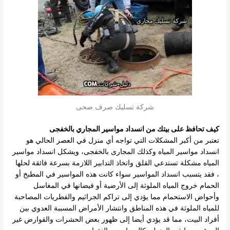
شركة تسليك صرف صحى
كيف تحافظ على بيتك من انسداد مواسير المجاري بالخفجى
تعتبر من أكبر المشكلات التي تواجه أي منزل في العصر الحالي هو
انسداد مواسير المياه وكذلك المجارى بالخفجى، ويشكل انسداد مواسير
المياه مشكلة تستدعي القلق واتخاذ التدابير اللازمة بسرعة فائقة لحلها
، فقد يتسبب انسداد المواسير سواء كانت هذه المواسير في المطبخ أو
الحمام خروج المياه الملوثة إلى الأرضية أو فيضانها في المغاسل
وأحواض الاستحمام مما يؤدي إلى تراكم الجراثيم والفطريات المصاحبة
للمياه الملوثة في هذه المناطق وانتشار الأمراض المسببة العدوي بين
أفراد البيت، مما قد يؤدي أيضا إلى ظهور بعض الحشرات والقوارض غير