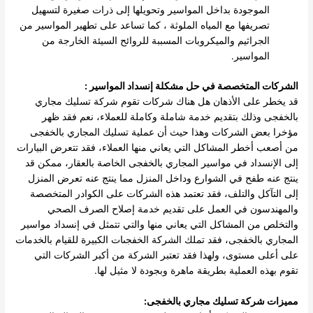
الموجودة بداخل المواسير وتحويلها إلى ذرات صغيرة لتسهيل
تصريفها مع المياه الملوثة ، كما تساعد على تطهير المواسير من
الجراثيم والميكروبات المسببة للروائح السيئة الخارجة من
المواسير.
الشركات المتخصصة في حل مشكلة إنسداد المواسير :
قد يخطر على الأذهان هل هناك شركات تقوم شركة تسليك مجاري
بالخفجى وذلك بتقديم خدمة شاملة وكاملة للعملاء، نعم فقد ظهر
مؤخرا بعض الشركات وهذا حيث أن عملية تسليك المجاري بالخفجى
من أصعب أخطر المشاكل التي يعاني منها العملاء، فقد تتعرض البيارات
إلى الإنسداد في مواسير المجاري بالخفجى الخاصة بالعقار، ممكن قد
ينتج عنه طفح في الشوارع وداخل المنزل مما ينتج عنه تعرض المنزل
إلى التآكل والتلف، فقد تعتمد هذه الشركات على الكوادر المتخصصة
والمهندسون في العمل على تقديم خدمة إصلاح الصرف الصحي
والتخلص من المشاكل التي يعاني منها والتي تتمثل في إنسداد مواسير
المجاري بالخفجى، فقد تملك الشركة الخفجىات الكبيرة للقيام بالخدمات
على أعلى مستوى، ولهذا فقد تعتبر الشركة من أكبر الشركات التي
تقوم بهذه العملية بطريقة ماهرة وبجودة لا مثيل لها.
مميزات شركة تسليك مجاري بالخفجى: