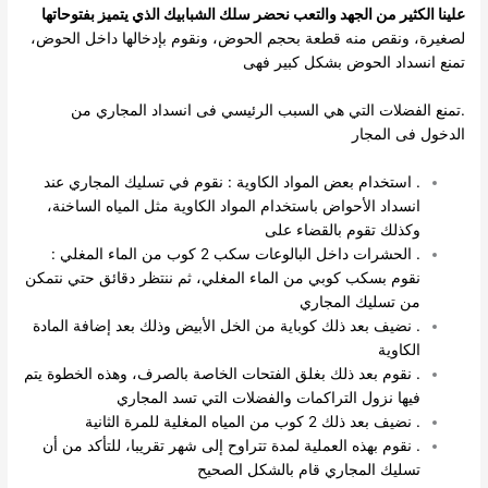
علينا الكثير من الجهد والتعب
نحضر سلك الشبابيك الذي يتميز بفتوحاتها
لصغيرة، ونقص منه قطعة بحجم الحوض، ونقوم بإدخالها داخل الحوض،
تمنع انسداد الحوض بشكل كبير فهى
.تمنع الفضلات التي هي السبب الرئيسي فى انسداد المجاري من
الدخول فى المجار
. استخدام بعض المواد الكاوية : نقوم في تسليك المجاري عند
انسداد الأحواض باستخدام المواد الكاوية مثل المياه الساخنة،
وكذلك تقوم بالقضاء على
. الحشرات داخل البالوعات سكب 2 كوب من الماء المغلي :
نقوم بسكب كوبي من الماء المغلي، ثم ننتظر دقائق حتي نتمكن
من تسليك المجاري
. نضيف بعد ذلك كوباية من الخل الأبيض وذلك بعد إضافة المادة
الكاوية
. نقوم بعد ذلك بغلق الفتحات الخاصة بالصرف، وهذه الخطوة يتم
فيها نزول التراكمات والفضلات التي تسد المجاري
. نضيف بعد ذلك 2 كوب من المياه المغلية للمرة الثانية
. نقوم بهذه العملية لمدة تتراوح إلى شهر تقريبا، للتأكد من أن
تسليك المجاري قام بالشكل الصحيح