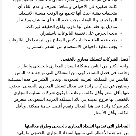
كانت صغيرة في الأحواض و منافذ الصرف و عدم القاء أي
متخلفات دهنية حيث أنها تتجمع مع الوقت مسببة الانسداد.
المراحيض و البالوعات يجب عدم القاء أي مناشف ورقية أو
مناديل بها فقد تظن أنها تذوب ولكن الحقيقة غير ذلك.
يجب الحرص على تغطية البالوعات باستمرار.
يجب عدم القاء مخلفات كنس المطبخ من أتربة داخل البالوعات.
يجب تنظيف احواض الاستحمام من الشعر باستمرار.
أفضل الشركات لتسليك مجاري بالخفجى
يواجه الكثير من الناس مشكلة انسداد المجاري بالخفجى والبيارات
وخاصة في فصل الشتاء، فهي من المشاكل التي تواجه عادة الناس
القائمين في المملكة العربية السعودية، ويعاني الكثير من هذه المشكلة
ويبحثون عن شركات رائدة في مجال تسليك المجاري بالخفجى، يبحثون
عنها بأقل سعر وأقل تكلفة، وعادة ما يكون شركات تسليك المجاري
بالخفجى لها فروع عديدة في بلاد المملكة العربية السعودية، فنعرض
لكم شركة رائدة في هذا المجال وتقدم أفضل خدمة ممكنة، وبأقل
التكلفة وأقل الأسعار.
المخاطر التي تقدمها انسداد المجاري بالخفجى وطرق معالجتها
من أهم هذه الأخطار التي تسببها انسداد المجاري بالخفجى ما يلي:-