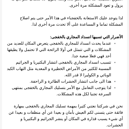
يزول و تعود المشكلة مرة أخرى.
لذا يتوجد عليك الاستعانة بالخفجىاء في هذا الأمر حتى يتم اصلاح
المشكلة تماما و المساعدة على ألا تحدث مرة أخرى لذا.
الأضرار التي تسببها انسداد المجاري بالخفجى:
عندما يحدث انسداد للمجاري بالخفجى يتعرض المكان للعديد من
المشكلات و التي تتمثل في أولا الرائحة التي لا تحتمل ولا يطيقها
أحد فهي فعلا صعبة جدا.
تتسبب انسداد المجاري بالخفجى انتشار البكتيريا و الجراثيم
المسببة للكثير من الأمراض الخطيرة و المعدية مثل التهاب الكبد
الوبائي و الكوليرا لا قدر الله.
هذا الى جانب انتشار الحشرات الطائرة و الزاحفة.
لذا يتوجب التعامل مع الأمر بتسليك المجاري بالخفجى بمنتهى
السرعة تجنبا لكل هذه المشكلات.
نحن في شركتنا نعتني كثيرا بمهمة تسليك المجاري بالخفجى بمهارة
فائقة حتى يتسنى لكم العيش بأمان و بعيدا عن أي منظفات و بعيدا عن
أي شيء يسبب قذارة في المكان أو ينشر الجراثيم و البكتيريا و
الحشرات.