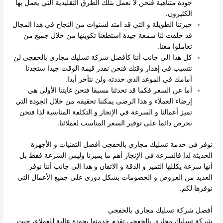
جودة متناهية فنحن لا نعمل بتلك الطرق التقليدية التي يعمل بها
الكثيرون.
خبرتنا الطويلة و التي قد امتد لسنوات من النجاح في هذا المجال
قد خلفت لنا سمعة جيدة استطعنا تكوينها من خلال جميع من
تعاملوا معنا.
كل هذا الى جانب أننا كأفضل شركة تسليك مجاري بالخفجى لن
نتسبب في إهدار وقتك فنحن نقدر قيمة الوقت جيدا ستجدنا
أمامك في الموعد الذي حددته ولن نتأخر أبدا.
أما عن السعر فكما قد تحدثنا مسبقا فنحن غايتنا الأولى هي
إرضاء العملاء و هذا الرضى يمكننا تحقيقه من خلال الجودة التي
تميز أعمالنا و السرعة في الإنجاز و التكلفة المناسبة لذا فنحن
نحرص دائما على توفير السعر المناسب لعملائنا.
نوفر في خدمة تسليك مجاري بالخفجى أفضل التقنيات و الأجهزة
الحديثة لذا فالسرعة في الإنجاز أهم ما يميزنا وليس السرعة فقط بل
أنها سرعة يكللها التميز و الدقة و الاتقان و هذا الى جانب أننا نوفر
العديد من العروض و الخصومات بشكل دوري على جميع الأعمال التي
نوفرها لكم.
أفضل شركة تسليك مجاري بالخفجى
شركة تسليك مجاري بالخفجى تقدم خدمتها بجودة عالية للعملاء، حيث