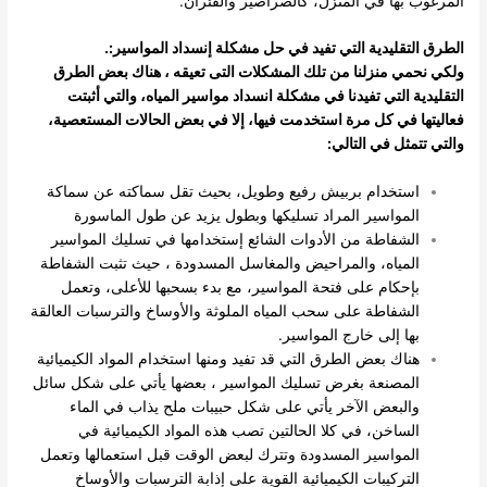
المرغوب بها في المنزل، كالصراصير والفئران.
الطرق التقليدية التي تفيد في حل مشكلة إنسداد المواسير:.
ولكي نحمي منزلنا من تلك المشكلات التى تعيقه ، هناك بعض الطرق
التقليدية التي تفيدنا في مشكلة انسداد مواسير المياه، والتي أثبتت
فعاليتها في كل مرة استخدمت فيها، إلا في بعض الحالات المستعصية،
والتي تتمثل في التالي:
استخدام بربيش رفيع وطويل، بحيث تقل سماكته عن سماكة
المواسير المراد تسليكها وبطول يزيد عن طول الماسورة
الشفاطة من الأدوات الشائع إستخدامها في تسليك المواسير
المياه، والمراحيض والمغاسل المسدودة ، حيث تثبت الشفاطة
بإحكام على فتحة المواسير، مع بدء بسحبها للأعلى، وتعمل
الشفاطة على سحب المياه الملوثة والأوساخ والترسبات العالقة
بها إلى خارج المواسير.
هناك بعض الطرق التي قد تفيد ومنها استخدام المواد الكيميائية
المصنعة بغرض تسليك المواسير ، بعضها يأتي على شكل سائل
والبعض الآخر يأتي على شكل حبيبات ملح يذاب في الماء
الساخن، في كلا الحالتين تصب هذه المواد الكيميائية في
المواسير المسدودة وتترك لبعض الوقت قبل استعمالها وتعمل
التركيبات الكيميائية القوية على إذابة الترسبات والأوساخ