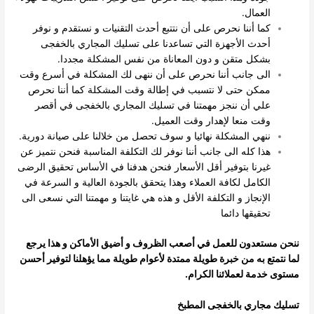
العمال.
كما أننا نحرص على أن نتتبع أحدث التقنيات و نستقدم و نوفر
أحدث الأجهزة التي تساعدنا على تسليك المجاري بالخفجى
بشكل متقن و دون المعاناة من نفس المشكلة مجددا.
الى جانب أننا نحرص على أن ننهى لك المشكلة في أسرع وقت
ممكن حتى لا نتسبب في إطالة وقت المشكلة كما أننا نحرص
علي أن ننجز مهمتنا في تسليك المجاري بالخفجى في أقصر
وقت منعا لإهدار وقت العميل.
ننهي المشكلة نهائيا و سوف تحصل من خلالنا على صيانة دورية.
هذا كله الى جانب أننا نوفر لك التكلفة المناسبة فنحن نتميز عن
غيرنا بتوفير أقل الأسعار فنحن هدفنا في الأساس تحقيق الرضى
الكامل لكافة العملاء وهذا يتحقق بالجودة العالية و السرعة في
الإنجاز و التكلفة الأقل و هذه هي غايتنا و مهمتنا التي نسعى الى
تحقيقها دائما
ننحن مستعدون للعمل في أصعب الظروف و أضيق الأماكن و هذا يرجع
لما نتمتع به من خبرة طويلة ممتدة لأعوام طويلة مما يؤهلنا لتوفير أحسن
مستوى خدمة لعملائنا الكرام.
تسليك مجاري بالخفجى المطبخ