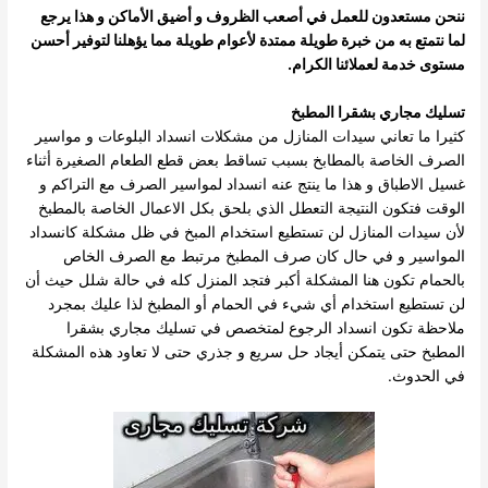
ننحن مستعدون للعمل في أصعب الظروف و أضيق الأماكن و هذا يرجع
لما نتمتع به من خبرة طويلة ممتدة لأعوام طويلة مما يؤهلنا لتوفير أحسن
مستوى خدمة لعملائنا الكرام.
تسليك مجاري بشقرا المطبخ
كثيرا ما تعاني سيدات المنازل من مشكلات انسداد البلوعات و مواسير
الصرف الخاصة بالمطابخ بسبب تساقط بعض قطع الطعام الصغيرة أثناء
غسيل الاطباق و هذا ما ينتج عنه انسداد لمواسير الصرف مع التراكم و
الوقت فتكون النتيجة التعطل الذي بلحق بكل الاعمال الخاصة بالمطبخ
لأن سيدات المنازل لن تستطيع استخدام المبخ في ظل مشكلة كانسداد
المواسير و في حال كان صرف المطبخ مرتبط مع الصرف الخاص
بالحمام تكون هنا المشكلة أكبر فتجد المنزل كله في حالة شلل حيث أن
لن تستطيع استخدام أي شيء في الحمام أو المطبخ لذا عليك بمجرد
ملاحظة تكون انسداد الرجوع لمتخصص في تسليك مجاري بشقرا
المطبخ حتى يتمكن
أيجاد حل سريع و جذري حتى لا تعاود هذه المشكلة
في الحدوث.