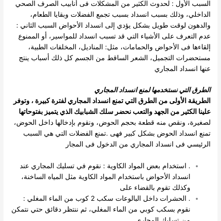
السبب الأول : لحدوث الكثير من المشكلات فى أنابيب الصرف الصحي
الداخلي، وذلك بسبب انسداد بسبب تجمع الفضلات وبقايا الطعام،
والدهون لوقت
طويل بشكل يؤدي إلى انسداد الأحواض
السبب الثاني :
عدم التعرف على الأشياء التي قد تسبب انسداد للمواسير، أو الممنوع
إلقاءها فى الأحواض والحمامات، مثل: المناديل، المخلفات الطبية،
مستحضرات التجميل، الشعر الساقط من الجسم كل ذلك أسباب ينتج
عنها انسداد المجاري
الطرق التي نستخدمها لمنع انسداد المجاري
الطريقة الأولى
من الطرق التي تمنع انسداد المجاري لفترة كبيرة ، وتوفر
علينا الكثير من الجهد والتعب
نحضر سلك الشبابيك الذي يتميز بفتوحاتها
لصغيرة، ونقص منه قطعة بحجم الحوض، ونقوم بإدخالها داخل الحوض،
تمنع انسداد الحوض بشكل كبير فهى
.تمنع الفضلات التي هي السبب
الرئيسي فى انسداد المجاري من الدخول فى المجار
. استخدام بعض المواد الكاوية : نقوم في تسليك المجاري عند
انسداد الأحواض باستخدام المواد الكاوية مثل المياه الساخنة،
وكذلك تقوم بالقضاء على
. الحشرات داخل البالوعات سكب 2 كوب من الماء المغلي :
نقوم بسكب كوبي من الماء المغلي، ثم ننتظر دقائق حتي نتمكن
من تسليك المجاري