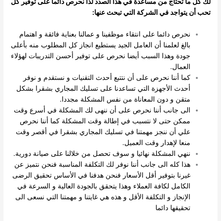
لك كل ما تحتاج من مساعدة في هذا الصدد لذا نحرص دائما على توفير كل
تحب أن يتواجد في الشركة التي تبحث عنها:
نحرص دائما على انتقاء موظفينا و عمالنا بعناية فائقة و اهتمام
بالغ لعلمنا أن العامل الجيد يستطيع انجاز كل المطلوب منه بأعلى
جودة وهذا السبب أيضا نحرص على توفير أحسن التدريبات لهؤلاء
العمال.
كما أننا نحرص على أن نتتبع أحدث التقنيات و نستقدم و نوفر
أحدث الأجهزة التي تساعدنا على تسليك المجاري بشقرا بشكل
متقن و دون المعاناة من نفس المشكلة مجددا.
الى جانب أننا نحرص على أن ننهى لك المشكلة في أسرع وقت
ممكن حتى لا نتسبب في إطالة وقت المشكلة كما أننا نحرص
علي أن ننجز مهمتنا في تسليك المجاري بشقرا في أقصر وقت
منعا لإهدار وقت العميل.
ننهي المشكلة نهائيا و سوف تحصل من خلالنا على صيانة دورية.
هذا كله الى جانب أننا نوفر لك التكلفة المناسبة فنحن نتميز عن
غيرنا بتوفير أقل الأسعار فنحن هدفنا في الأساس تحقيق الرضى
الكامل لكافة العملاء وهذا يتحقق بالجودة العالية و السرعة في
الإنجاز و التكلفة الأقل و هذه هي غايتنا و مهمتنا التي نسعى الى
تحقيقها دائما