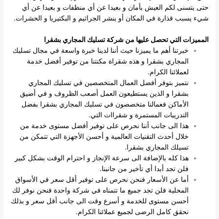
حتى يتسنى لكم العيش بأمان و بعيدا عن أي منظفات و بعيدا عن أي
شيء يسبب قذارة في المكان أو ينشر الجراثيم و البكتيريا و الحشرات.
المميزات التي تحصل عليها من شركة تسليك المجاري بشقرا
خبرتنا أهم ما يميزنا حيث أننا لدينا خبرة واسعة في مجال تسليك
المجاري بشقرا و هذه شقراة مكنتنا من توفير أفضل خدمة
لعملائنا الكرام.
نتميز بتوفر أفضل العمال المتخصصين في تسليك المجاري
بشقرا و الذين يستطيعون العمل أصعب الظروف و في أضيق
الأماكن فعمالنا متخصصون في تسليك المجاري بشقرا بفضل
التدريبات المستمرة و شقراات التي.
هذا الى جانب أننا نحرص على توفير أفضل مستوى خدمة من
خلال أحدث التقنيات العالمية و أحسن الأجهزة التي تتمكن من
تسيلك المجاري بشقرا.
هذا كله بالإضافة الى سرعة الإنجاز و احترام الوقت بشكل كبير
فلن تجد أبدا أي تأخير من جانبنا.
أما عن الأسعار فنحن نحرص على توفير أقل سعر في الأسواق
المحلية فلن تجد جميع ما تتمناه في شركة واحدة فنحن نوفر لك
أحسن مستوى للخدمة و أسرع وقت الى جانب أقل سعر و بذلك
نحقق كامل الرضى لجميع عملائنا الكرام.