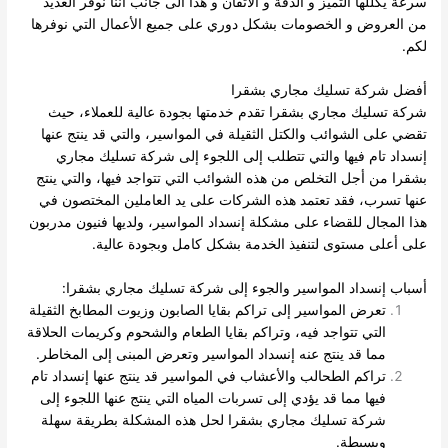
سرعة يكللها التميز و الدقة و الاتقان و هذا الى جانب أننا نوفر العديد
من العروض و الخصومات بشكل دوري على جميع الأعمال التي نوفرها
لكم.
أفضل شركة تسليك مجاري بشقرا
شركة تسليك مجاري بشقرا تقدم خدمتها بجودة عالية للعملاء، حيث
تقضي على الشوائب والكتل الثقيلة في المواسير، والتي قد ينتج عنها
إنسداد تام فيها والتي تتطلب إلى اللجوء إلى شركة تسليك مجاري
بشقرا من أجل التخلص من هذه الشوائب التي تتواجد فيها، والتي ينتج
عنها تسرب، فقد تعتمد هذه الشركات على يد العاملين المختصون في
هذا المجال للقضاء على مشكلة إنسداد المواسير، ولديها فنيون مدربون
على أعلى مستوى لتنفيذ الخدمة بشكل كامل وبجودة عالية.
أسباب إنسداد المواسير والجوء إلى شركة تسليك مجاري بشقرا:
تعرض المواسير إلى تراكم بقايا الصابون وزيوت المطابخ الثقيلة
التي تتواجد فيه، وتراكم بقايا الطعام والشحوم وكريمات الحلاقة
مما قد ينتج عنه إنسداد المواسير وتعرض المبنى إلى المخاطر.
تراكم الطحالب والأعشاب في المواسير قد ينتج عنها إنسداد تام
فيها مما قد يؤدي إلى تسربات المياه التي ينتج عنها اللجوء إلى
شركة تسليك مجاري بشقرا لحل هذه المشكلة بطريقة سهلة
وبسيطة.