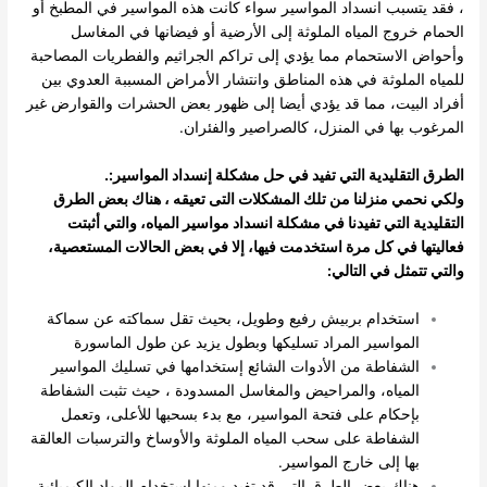
، فقد يتسبب انسداد المواسير سواء كانت هذه المواسير في المطبخ أو
الحمام خروج المياه الملوثة إلى الأرضية أو فيضانها في المغاسل
وأحواض الاستحمام مما يؤدي إلى تراكم الجراثيم والفطريات المصاحبة
للمياه الملوثة في هذه المناطق وانتشار الأمراض المسببة العدوي بين
أفراد البيت، مما قد يؤدي أيضا إلى ظهور بعض الحشرات والقوارض غير
المرغوب بها في المنزل، كالصراصير والفئران.
الطرق التقليدية التي تفيد في حل مشكلة إنسداد المواسير:.
ولكي نحمي منزلنا من تلك المشكلات التى تعيقه ، هناك بعض الطرق
التقليدية التي تفيدنا في مشكلة انسداد مواسير المياه، والتي أثبتت
فعاليتها في كل مرة استخدمت فيها، إلا في بعض الحالات المستعصية،
والتي تتمثل في التالي:
استخدام بربيش رفيع وطويل، بحيث تقل سماكته عن سماكة
المواسير المراد تسليكها وبطول يزيد عن طول الماسورة
الشفاطة من الأدوات الشائع إستخدامها في تسليك المواسير
المياه، والمراحيض والمغاسل المسدودة ، حيث تثبت الشفاطة
بإحكام على فتحة المواسير، مع بدء بسحبها للأعلى، وتعمل
الشفاطة على سحب المياه الملوثة والأوساخ والترسبات العالقة
بها إلى خارج المواسير.
هناك بعض الطرق التي قد تفيد ومنها استخدام المواد الكيميائية