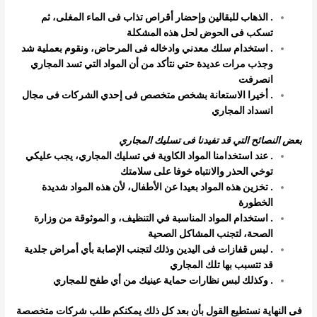
. الذهاب للبقالين وإحضار أقراص تذاب فى الماء المغلى، ثم
تسكب فى الحوض لحل هذه المشكلة
. استخدام سلك معدني وادخاله فى المرحاض، ونقوم بعملية شد
وجذب مرات عديدة حتي نتأكد من أن المواد التي تسد المجاري
انصرفت
. أخيرا الاستعانة بشخص متخصص فى إحدي الشركات فى مجال
انسداد المجاري
بعض النصائح التي قد تفيدنا فى تسليك المجاري
. عند استخدامنا المواد الكاوية في تسليك المجاري، يجب عليكي
توخي الحذر والانتباه خوفا على سلامتك
. تخزين هذه المواد بعيدا عن الأطفال، لأن هذه المواد شديدة
الخطورة
. استخدام المواد المناسبة في التنظيف، و الموثوقة من وزارة
الصحة، لتجنب المشاكل الصحية
. لبس قفازات فى اليدين وذلك لتجنب الإصابة بأي أمراض جلدية
قد تتسبب بها تلك المجاري
. وكذلك لبس نظارات حماية عينيك من أي طفح للمجاري
فى النهاية نستطيع القول بأن بعد كل ذلك يمكنكم طلب شركات متخصصة