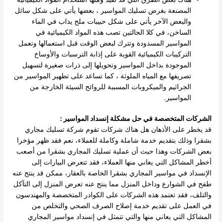
المصنعة بغرض تسليك المواسير ، بعضها يأتي على شكل سائل
والبعض الآخر يأتي على شكل حبيبات ملح يذاب في الماء
الساخن، في كلا الحالتين تصب هذه المواد الكيميائية في
المواسير المسدودة وتترك لبعض الوقت قبل استعمالها وتعمل
التركيبات الكيميائية القوية على إذابة الترسبات والأوساخ
الموجودة بداخل المواسير وتحويلها إلى ذرات صغيرة لتسهيل
تصريفها مع المياه الملوثة ، كما تساعد على تطهير المواسير من
الجراثيم والميكروبات المسببة للروائح السيئة الخارجة من
المواسير.
الشركات المتخصصة في حل مشكلة إنسداد المواسير :
قد يخطر على الأذهان هل هناك شركات تقوم شركة تسليك مجاري
بشقرا وذلك بتقديم خدمة شاملة وكاملة للعملاء، نعم فقد ظهر مؤخرا
بعض الشركات وهذا حيث أن عملية تسليك المجاري بشقرا من أصعب
أخطر المشاكل التي يعاني منها العملاء، فقد تتعرض البيارات إلى
الإنسداد في مواسير المجاري بشقرا الخاصة بالعقار، ممكن قد ينتج عنه
طفح في الشوارع وداخل المنزل مما ينتج عنه تعرض المنزل إلى التآكل
والتلف، فقد تعتمد هذه الشركات على الكوادر المتخصصة والمهندسون
في العمل على تقديم خدمة إصلاح الصرف الصحي والتخلص من
المشاكل التي يعاني منها والتي تتمثل في إنسداد مواسير المجاري