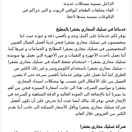
الداخل مسببة مشكلات عديدة.
القاء مخلفات الطعام كبواقي الزيوت و التي تتراكم في
البالوعات مسببة سدها لاحقا.
خدماتنا في تسليك المجاري بشقرا بالمطبخ
نوفر لكم خدماتنا على أكمل وجه و بأقصي دقة و جودة حيث اننا
متخصصون في تسليك مجاري بشقرا فنحن لدينا أفضل العمال الفنيين
المتخصصين في تسليك مجاري بشقرا المطابخ و الحمامات و غيرها كما
أننا نعمل بأحدث الأجهزة و التقنيات و من الأجهزة التي نعمل بها سوستة
تسليك مجاري بشقرا – استخدام ضغط المياه في تسليك مجاري بشقرا
– تسليك مجاري بشقرا باستخدام الكومبروسر و غير ذلك الكثير من
الطرق كما أننا نعمل على توفير خدماتنا بأقصى سرعة حتى لا يتضرر
العميل من تلك الأعطال التي تتسبب بها مشكلات انسداد المجاري
بشقرا و مواسير الصرف، هذا الى جانب أسعارنا المميزة فنحن من أهم
ما يميزنا أننا بالإضافة الى الجودة العالية و الدقة المتناهية و السرعة في
الإنجاز فنحن نوفر لك مالك أيضا حيث أننا نحرص على أن نكون أفضل
شركة تسليك مجاري بشقرا وبأقل الأسعار الممكنة الى جانب أننا نقدم
الكثير من العروض خلال العام.
شركة تسليك مجاري بشقرا