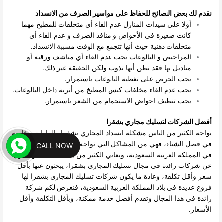
نقدم لك بعض النصائح للحفاظ على مواسير الصرف من الانسداد
أولا على سيدات المنازل عدم القاء أي متخلفات للمطبخ مهما
كانت صغيرة في الأحواض و منافذ الصرف و عدم القاء أي
متخلفات دهنية حيث أنها تتجمع مع الوقت مسببة الانسداد.
المراحيض و البالوعات يجب عدم القاء أي مناشف ورقية أو
مناديل بها فقد تظن أنها تذوب ولكن الحقيقة غير ذلك.
يجب الحرص على تغطية البالوعات باستمرار.
يجب عدم القاء مخلفات كنس المطبخ من أتربة داخل البالوعات.
يجب تنظيف احواض الاستحمام من الشعر باستمرار.
أفضل الشركات لتسليك مجاري بشقرا
يواجه الكثير من الناس مشكلة انسداد المجاري بشقرا والبيارات وخاصة
في فصل الشتاء، فهي من المشاكل التي تواجه عادة الناس القائمين
CALL NOW
في المملكة العربية السعودية، ويعاني الكثير من هذه المشكلة ويبحثون
عن شركات رائدة في مجال تسليك المجاري بشقرا، يبحثون عنها بأقل
سعر وأقل تكلفة، وعادة ما يكون شركات تسليك المجاري بشقرا لها
فروع عديدة في بلاد المملكة العربية السعودية، فنعرض لكم شركة
رائدة في هذا المجال وتقدم أفضل خدمة ممكنة، وبأقل التكلفة وأقل
الأسعار.