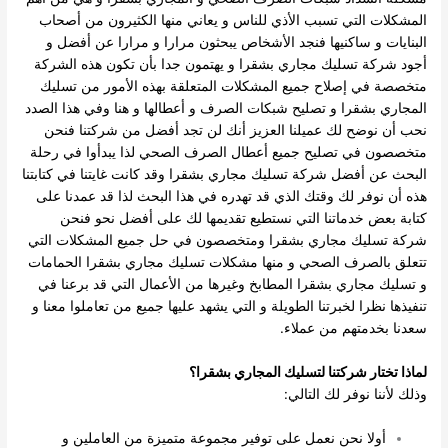
المشكلات التي تسبب الأذي للناس و يعاني منها الكثيرون من أصحاب
البنايات و ساكنيها فنجد الأشخاص يبحثون مرارا و مرارا عن أفضل و
أجود شركة تسليك مجاري بشقرا و يهتمون جدا بأن تكون هذه الشركة
متخصصة في إصلاح جميع المشكلات المتعلقة بهذه الأمور من تسليك
المجاري بشقرا و تصليح شبكات الصرف و أعطالها و هنا وفي هذا الصدد
نحب أن نوضح لك عميلنا العزيز أنك لن تجد أفضل من شركتنا فنحن
متخصصون في تصليح جميع أعطال الصرف الصحي لذا يبدأوا في رحلة
البحث عن أفضل شركة تسليك مجاري بشقرا وقد كانت غايتنا في كتابتنا
هذه أن نوفر لك وقتك الذي قد تهدره في هذا البحث لذا قد عمدنا على
كتابة بعض خدماتنا التي نستطيع تقديمها لك على أفضل نحو فنحن
شركة تسليك مجاري بشقرا ومتخصصون في حل جميع المشكلات التي
تتعلق بالصرف الصحي و منها مشكلات تسليك مجاري بشقرا الحمامات
و تسليك مجاري بشقرا المطابخ وغيرها من الأعمال التي قد برعنا في
تنفيذها نظرا لخبرتنا الطويلة و التي يشهد عليها جميع من تعاملوا معنا و
سعدنا بخدمتهم من عملاء.
لماذا تختار شركتنا لتسليك المجاري بشقرا؟
وذلك لأننا نوفر لك التالي:
أولا نحن نعمل على توفير مجموعة متميزة من العاملين و