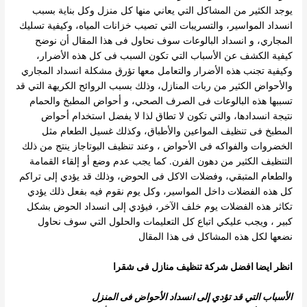
يوجد الكثير من المشاكل التي يعاني منها كل منزل وكل بناية بسبب
انسداد المواسير، والتسريبات التي تصيب خزانات المياه، وكيفية تسليك
المجاري، و
انسداد البالوعات سوف نحاول فى هذا المقال أن نوضح
كيفية الكشف عن الأسباب التي تكون السبب فى كل هذه الأضرار،
وكيفية تجنب هذه الأضرار
والتعامل معها تؤرق مشكلة انسداد المجاري
والأحواض الكثير من ربات المنازل، وذلك بسبب الروائح الكريهة التي قد
تسببها هذه البالوعات فى الصرف
الصحي، و أحواض المطبخ والحمام
نتيجة انسدادها، والتي تكون لا تطاق لذا لا يفضل استخدام أحواض
المطبخ فى تنظيف المواعين والأطباق، وكذلك
غسيل الطعام مثل
الخضروات والفواكه فى الأحواض ، وعند تنظيف البوتاجاز ينتج من ذلك
التنظيف الكثير من دهون الفرن. كما يجب عدم وضع أو إلقاء
القمامة
والطعام المتبقي، وفضلات الاكل فى الحوض، وذلك قد يؤدي إلى تراكم
كل هذه الفضلات داخل المواسير، وكل يوم نقوم فيه بفعل ذلك يؤدي
تكاثر
هذه الفضلات يوم خلف الآخر، فيؤدي إلى انسداد الحوض بشكل
كبير ، ويجب عليكي اتباع كل التعليمات والحلول التي سوف نحاول
نضعها لكل هذه
المشاكل فى هذا المقال
انظر ايضا
افضل شركة تنظيف منازل فى شقرا
الأسباب التي قد تؤدي إلى انسداد الأحواض فى المنزل