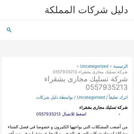
خطي
دليل شركات المملكة
لى
لمحتوى
البحث
الرئيسية
Uncategorized
شركة تسليك مجارى بشقراء 0557935213
شركة تسليك مجارى بشقراء
0557935213
اترك تعليقاً
/
Uncategorized
/ بواسطة
دليل شركات
شركة تسليك مجارى بشقراء
اضغط للاتصال 0557935213
من أصعب المشكلات التي يواجهها الكثيرون و خصوصا في فصل الشتاء
مشكلة انسداد شبكات الصرف الصحي و المجاري بشقرا و هي من أهم