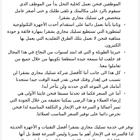
الموظفين فنحن نعمل كخلية النحل بدأ من الموظف الذي
سيقوم بالرد على مكالمتك و تلقى طلبك و حتى أصغر عامل
متخصص في تسليك مجاري بشقرا.
وثانيا بأننا نعمل دائما على استقدام أحدث الأجهزة التكنولوجية
لمتطورة التي تستطيع تسليك مجاري بشقرا بمهارة فائقة و جودة
متناهية فنحن لا نعمل بتلك الطرق التقليدية التي يعمل بها
الكثيرون.
خبرتنا الطويلة و التي قد امتد لسنوات من النجاح في هذا المجال
قد خلفت لنا سمعة جيدة استطعنا تكوينها من خلال جميع من
تعاملوا معنا.
كل هذا الى جانب أننا كأفضل شركة تسليك مجاري بشقرا لن
نتسبب في إهدار وقتك فنحن نقدر قيمة الوقت جيدا ستجدنا
أمامك في الموعد الذي حددته ولن نتأخر أبدا.
أما عن السعر فكما قد تحدثنا مسبقا فنحن غايتنا الأولى هي
إرضاء العملاء و هذا الرضى يمكننا تحقيقه من خلال الجودة التي
تميز أعمالنا و السرعة في الإنجاز و التكلفة المناسبة لذا فنحن
نحرص دائما على توفير السعر المناسب لعملائنا.
نوفر في خدمة تسليك مجاري بشقرا أفضل التقنيات و الأجهزة الحديثة
لذا فالسرعة في الإنجاز أهم ما يميزنا وليس السرعة فقط بل أنها