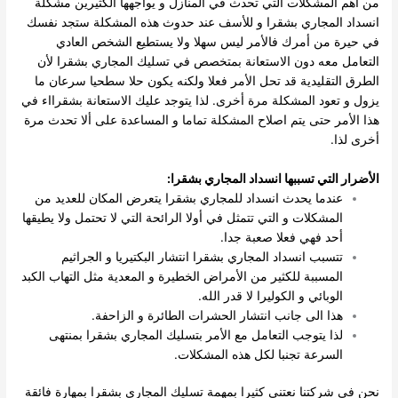
من أهم المشكلات التي تحدث في المنازل و يواجهها الكثيرين مشكلة
انسداد المجاري بشقرا و للأسف عند حدوث هذه المشكلة ستجد نفسك
في حيرة من أمرك فالأمر ليس سهلا ولا يستطيع الشخص العادي
التعامل معه دون الاستعانة بمتخصص في تسليك المجاري بشقرا لأن
الطرق التقليدية قد تحل الأمر فعلا ولكنه يكون حلا سطحيا سرعان ما
يزول و تعود المشكلة مرة أخرى.
لذا يتوجد عليك الاستعانة بشقرااء في
هذا الأمر حتى يتم اصلاح المشكلة تماما و المساعدة على ألا تحدث مرة
أخرى لذا.
الأضرار التي تسببها انسداد المجاري بشقرا:
عندما يحدث انسداد للمجاري بشقرا يتعرض المكان للعديد من
المشكلات و التي تتمثل في أولا الرائحة التي لا تحتمل ولا يطيقها
أحد فهي فعلا صعبة جدا.
تتسبب انسداد المجاري بشقرا انتشار البكتيريا و الجراثيم
المسببة للكثير من الأمراض الخطيرة و المعدية مثل التهاب الكبد
الوبائي و الكوليرا لا قدر الله.
هذا الى جانب انتشار الحشرات الطائرة و الزاحفة.
لذا يتوجب التعامل مع الأمر بتسليك المجاري بشقرا بمنتهى
السرعة تجنبا لكل هذه المشكلات.
نحن في شركتنا نعتني كثيرا بمهمة تسليك المجاري بشقرا بمهارة فائقة